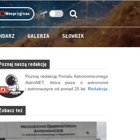
oll
Wesprzyj nas
Szukaj:
Szukaj
NDARZ
GALERIA
SŁOWNIK
Poznaj naszą redakcję
Poznaj redakcję Portalu Astronomicznego
AstroNET, która pisze o astronomii
i astronautyce od ponad 25 lat.
Redakcja
Zobacz też