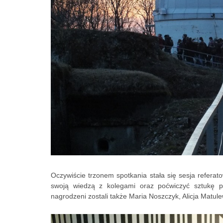
Oczywiście trzonem spotkania stała się sesja referato
swoją wiedzą z kolegami oraz poćwiczyć sztukę pre
nagrodzeni zostali także Maria Noszczyk, Alicja Matul