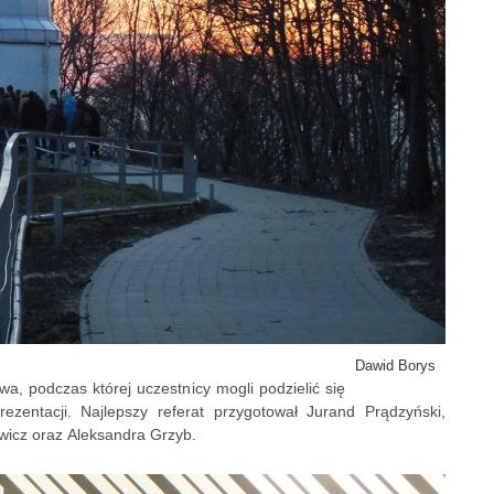
Dawid Borys
wa, podczas której uczestnicy mogli podzielić się
zentacji. Najlepszy referat przygotował Jurand Prądzyński,
ewicz oraz Aleksandra Grzyb.