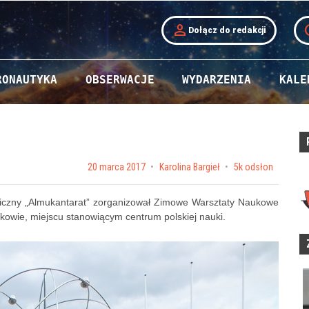
person
t
Dołącz do redakcji
RONAUTYKA
OBSERWACJE
WYDARZENIA
KALE
Posted on
20 marca 2017
by
Karolina Bargieł
5k odsłon
miczny „Almukantarat” zorganizował Zimowe Warsztaty Naukowe
akowie, miejscu stanowiącym centrum polskiej nauki.