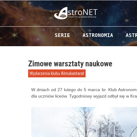
Przejdź do zawartości
SERIE
ASTRONOMIA
AST
Zimowe warsztaty naukowe
Wydarzenia klubu Almukantarat
W dniach od 27 lutego do 5 marca br. Klub Astrono
dla uczniów liceów. Tygodniowy wyjazd odbył się w Kr