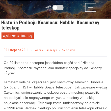
Przejdź do zawartości
Menu
Historia Podboju Kosmosu: Hubble. Kosmiczny
teleskop
Wydarzenia i imprezy
Posted on
30 listopada 2011
by
Leszek Błaszczyk
5k odsłon
Od 29 listopada dostępna jest siódma część serii “Historia
Podboju Kosmosu” wydana jako dodatek specjalny do “Wiedzy
i Życia”.
Tematem kolejnej części serii jest Kosmiczny Teleskop Hubble’a
(skrót ang. HST – Hubble Space Telescope). Jak zapewne wiedzą
Czytelnicy, umieszczenie teleskopu poza atmosferą pozwoliło
na pozbycie się negatywnego wpływu atmosfery ziemskiej
na jakość obserwacji. Teleskop został umieszczony na orbicie
w 1990 roku. Jednak niedługo po uruchomieniu teleskopu okazało