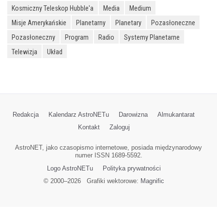
Kosmiczny Teleskop Hubble'a
Media
Medium
Misje Amerykańskie
Planetarny
Planetary
Pozasłoneczne
Pozasłoneczny
Program
Radio
Systemy Planetarne
Telewizja
Układ
Redakcja
Kalendarz AstroNETu
Darowizna
Almukantarat
Kontakt
Zaloguj
AstroNET, jako czasopismo internetowe, posiada międzynarodowy
numer ISSN 1689-5592.
Logo AstroNETu
Polityka prywatności
© 2000–
2026
Grafiki wektorowe:
Magnific