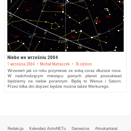
Niebo we wrześniu 2004
Posted on
1 września 2004
by
Michał Matraszek
7k odsłon
Wrzesień jak co roku przyniesie ze sobą coraz dłuższe noce.
W nadchodzącym miesiącu jasnych planet poszukiwać
będziemy na niebie porannym. Będą to Wenus i Saturn.
Przez kilka dni dojrzeć będzie można także Merkurego.
Redakcja
Kalendarz AstroNETu
Darowizna
Almukantarat