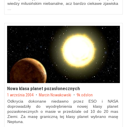
wiedzy milusińskim niebanalne, acz bardzo ciekawe zjawiska
…
Nowa klasa planet pozasłonecznych
Posted on
1 września 2004
by
Marcin Nowakowski
9k odsłon
Odkrycia dokonane niedawno przez ESO i NASA
doprowadziły do wyodrębnienia nowej klasy planet
pozasłonecznych o masie w przedziale od 10 do 20 mas
Ziemi. Za masę graniczną tej klasy planet wybrano masę
Neptuna.