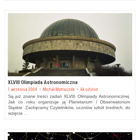
XLVIII Olimpiada Astronomiczna
Posted on
1 września 2004
by
Michał Matraszek
6k odsłon
Są już znane treści zadań XLVIII Olimpiady Astronomicznej.
Jak co roku organizuje ją
Planetarium i Obserwatorium
Śląskie
. Zachęcamy Czytelników, uczniów szkół średnich, do
wzięcia …