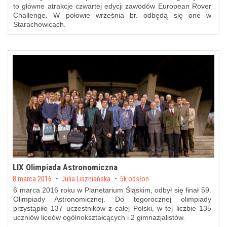
to główne atrakcje czwartej edycji zawodów European Rover
Challenge. W połowie września br. odbędą się one w
Starachowicach.
LIX Olimpiada Astronomiczna
Posted on
8 marca 2016
by
Julia Liszniańska
5k odsłon
6 marca 2016 roku w Planetarium Śląskim, odbył się finał 59.
Olimpiady Astronomicznej. Do tegorocznej olimpiady
przystąpiło 137 uczestników z całej Polski, w tej liczbie 135
uczniów liceów ogólnokształcących i 2 gimnazjalistów.