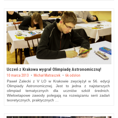
Uczeń z Krakowa wygrał Olimpiadę Astronomiczną!
Posted on
10 marca 2013
by
Michał Matraszek
6k odsłon
Paweł Zalecki z V LO w Krakowie zwyciężył w 56. edycji
Olimpiady Astronomicznej. Jest to jedna z najstarszych
olimpiad tematycznych dla uczniów szkół średnich.
Wieloetapowe zawody polegają na rozwiązaniu serii zadań
teoretycznych, praktycznych …