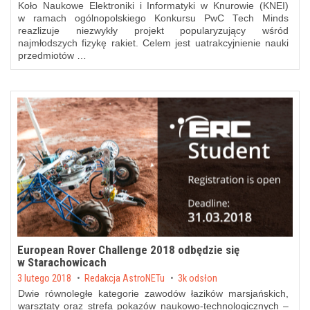
Koło Naukowe Elektroniki i Informatyki w Knurowie (KNEI)
w ramach ogólnopolskiego Konkursu PwC Tech Minds
reazlizuje niezwykły projekt popularyzujący wśród
najmłodszych fizykę rakiet. Celem jest uatrakcyjnienie nauki
przedmiotów …
European Rover Challenge 2018 odbędzie się
w Starachowicach
Posted on
3 lutego 2018
by
Redakcja AstroNETu
3k odsłon
Dwie równoległe kategorie zawodów łazików marsjańskich,
warsztaty oraz strefa pokazów naukowo-technologicznych –