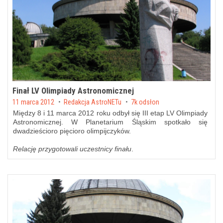
Finał LV Olimpiady Astronomicznej
Posted on
11 marca 2012
by
Redakcja AstroNETu
7k odsłon
Między 8 i 11 marca 2012 roku odbył się III etap LV Olimpiady
Astronomicznej. W Planetarium Śląskim spotkało się
dwadzieścioro pięcioro olimpijczyków.
Relację przygotowali uczestnicy finału
.