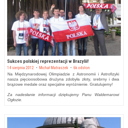
Sukces polskiej reprezentacji w Brazylii!
Posted on
14 sierpnia 2012
by
Michał Matraszek
6k odsłon
Na Międzynarodowej Olimpiadzie z Astronomii i Astrofizyki
nasza pięcioosobowa drużyna zdobyła złoty, srebrny i dwa
brązowe medale oraz specjalne wyróżnienie. Gratulujemy!
Za nadesłanie informacji dziękujemy Panu Waldemarowi
Ogłozie.