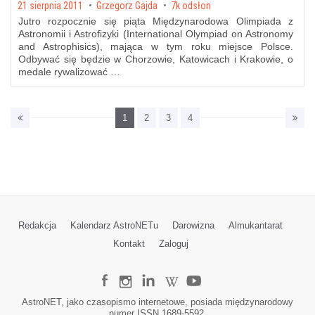
Posted on
21 sierpnia 2011
by
Grzegorz Gajda
7k odsłon
Jutro rozpocznie się piąta Międzynarodowa Olimpiada z
Astronomii i Astrofizyki (International Olympiad on Astronomy
and Astrophisics), mająca w tym roku miejsce Polsce.
Odbywać się będzie w Chorzowie, Katowicach i Krakowie, o
medale rywalizować …
1
2
3
4
Redakcja
Kalendarz AstroNETu
Darowizna
Almukantarat
Kontakt
Zaloguj
AstroNET, jako czasopismo internetowe, posiada międzynarodowy
numer ISSN 1689-5592.