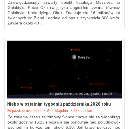
Dziewięćdziesiąty czwarty obiekt katalogu Messiera to
Galaktyka Kocie Oko (w języku angielskim zwana również
Galaktyką Krokodylego Oka). Znajduje się 16 milionów lat
świetlnych od Ziemi i oddala od nas z szybkością 308 km/s.
Zawiera około 40 …
Niebo w ostatnim tygodniu października 2020 roku
Posted on
26 października 2020
by
Ariel Majcher
11k odsłon
Po zmianie czasu za zimowy Słońce chowa się za widnokrąg
około godziny 16:15 i pojawia się ponownie nad południowo-
wschodnim horyzontem około 6:30. Jak łatwo policzyć noc