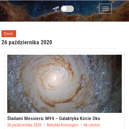
Przejdź do zawartości
Menu
Dzień:
26 października 2020
Śladami Messiera: M94 – Galaktyka Kocie Oko
Posted on
26 października 2020
by
Matylda Kołomyjec
6k odsłon