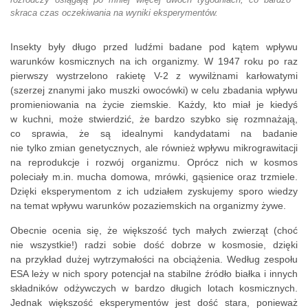
skraca czas oczekiwania na wyniki eksperymentów.
Insekty były długo przed ludźmi badane pod kątem wpływu
warunków kosmicznych na ich organizmy. W 1947 roku po raz
pierwszy wystrzelono rakietę V-2 z wywilżnami karłowatymi
(szerzej znanymi jako muszki owocówki) w celu zbadania wpływu
promieniowania na życie ziemskie. Każdy, kto miał je kiedyś
w kuchni, może stwierdzić, że bardzo szybko się rozmnażają,
co sprawia, że są idealnymi kandydatami na badanie
nie tylko zmian genetycznych, ale również wpływu mikrograwitacji
na reprodukcje i rozwój organizmu. Oprócz nich w kosmos
poleciały m.in. mucha domowa, mrówki, gąsienice oraz trzmiele.
Dzięki eksperymentom z ich udziałem zyskujemy sporo wiedzy
na temat wpływu warunków pozaziemskich na organizmy żywe.
Obecnie ocenia się, że większość tych małych zwierząt (choć
nie wszystkie!) radzi sobie dość dobrze w kosmosie, dzięki
na przykład dużej wytrzymałości na obciążenia. Według zespołu
ESA leży w nich spory potencjał na stabilne źródło białka i innych
składników odżywczych w bardzo długich lotach kosmicznych.
Jednak większość eksperymentów jest dość stara, ponieważ