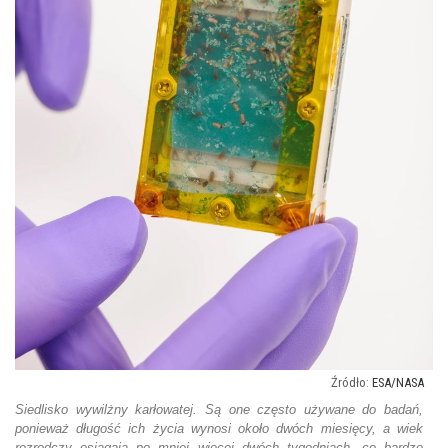
ESA/NASA
Siedlisko wywilżny karłowatej. Są one często używane do badań,
ponieważ długość ich życia wynosi około dwóch miesięcy, a wiek
rozrodczy osiągają po mniej więcej dwóch tygodniach, co bardzo