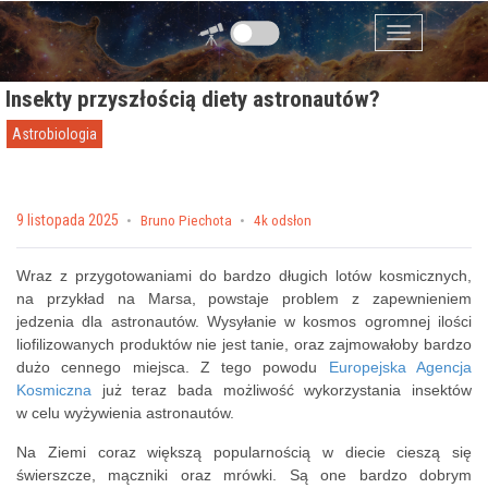
Przejdź do zawartości
Menu
Insekty przyszłością diety astronautów?
Astrobiologia
Posted on
9 listopada 2025
by
Bruno Piechota
4k odsłon
Wraz z przygotowaniami do bardzo długich lotów kosmicznych,
na przykład na Marsa, powstaje problem z zapewnieniem
jedzenia dla astronautów. Wysyłanie w kosmos ogromnej ilości
liofilizowanych produktów nie jest tanie, oraz zajmowałoby bardzo
dużo cennego miejsca. Z tego powodu
Europejska Agencja
Kosmiczna
już teraz bada możliwość wykorzystania insektów
w celu wyżywienia astronautów.
Na Ziemi coraz większą popularnością w diecie cieszą się
świerszcze, mączniki oraz mrówki. Są one bardzo dobrym