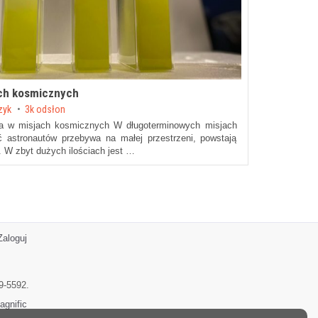
ach kosmicznych
zyk
3k odsłon
a w misjach kosmicznych W długoterminowych misjach
ć astronautów przebywa na małej przestrzeni, powstają
. W zbyt dużych ilościach jest …
Zaloguj
9-5592.
agnific