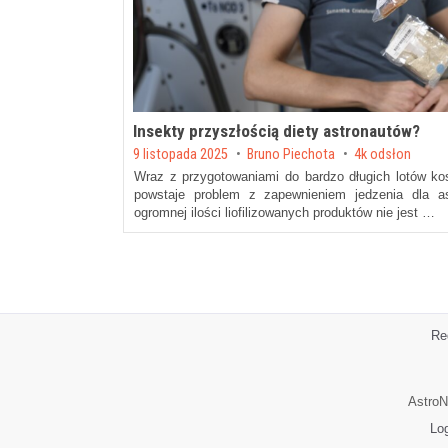
Insekty przyszłością diety astronautów?
Posted on
9 listopada 2025
by
Bruno Piechota
4k odsłon
Wraz z przygotowaniami do bardzo długich lotów ko
powstaje problem z zapewnieniem jedzenia dla a
ogromnej ilości liofilizowanych produktów nie jest …
Re
AstroN
Lo