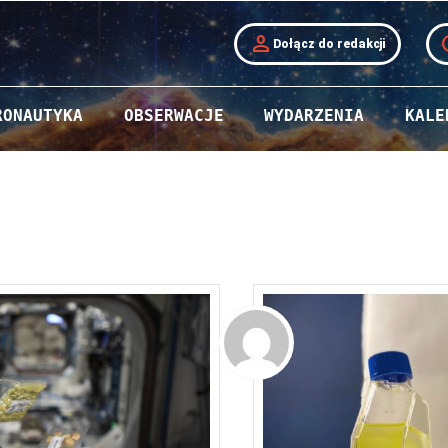
person
t
Dołącz do redakcji
RONAUTYKA
OBSERWACJE
WYDARZENIA
KALE