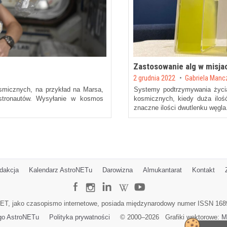
Zastosowanie alg w misj
Posted on
2 grudnia 2022
by
Gabriela Manc
smicznych, na przykład na Marsa,
Systemy podtrzymywania życi
stronautów. Wysyłanie w kosmos
kosmicznych, kiedy duża iloś
znaczne ilości dwutlenku węgla
dakcja
Kalendarz AstroNETu
Darowizna
Almukantarat
Kontakt
ET, jako czasopismo internetowe, posiada międzynarodowy numer ISSN 168
go AstroNETu
Polityka prywatności
© 2000–
2026
Grafiki wektorowe:
M