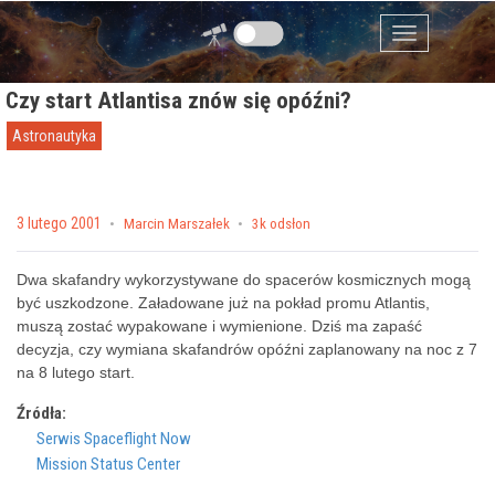
Przejdź do zawartości
Menu
Czy start Atlantisa znów się opóźni?
Astronautyka
Posted on
3 lutego 2001
by
Marcin Marszałek
3k odsłon
Dwa skafandry wykorzystywane do spacerów kosmicznych mogą
być uszkodzone. Załadowane już na pokład promu Atlantis,
muszą zostać wypakowane i wymienione. Dziś ma zapaść
decyzja, czy wymiana skafandrów opóźni zaplanowany na noc z 7
na 8 lutego start.
Źródła:
Serwis Spaceflight Now
Mission Status Center