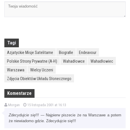
Tagi
Azjatyckie Misje Satelitarne
Biografie
Endeavour
Polskie Strony Prywatne (A-H)
Wahadłowce
Wahadłowiec
Warszawa
Wielcy Uczeni
Zdjęcia Obiektów Układu Słonecznego
Komentarze
Morgan
15 listopada 2001 at 16:13
Zdecydujcie się!!!
— Najpierw piszecie że na Warszawe a potem
że niewiadomo gdzie. Zdecydujcie się!!!