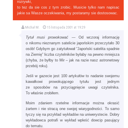
rozrywki,
to tez da sie cos z tym zrobic. Musicie tylko nam napisac
jakie sa Wasze oczekiwania, my postaramy sie dostosowac.
Michał M.
15 listopada 2001 at 19:29
Tytuł musi prowokować
— Od wczoraj informację
o nikomu nieznanym satelicie japońskim przeczytało 30
osób! Gdybym go zatytułował “Japoński satelita spadnie
na Ziemię” liczba czytelników byłaby na pewno mniejsza
(chyba, że byłby to Mir – jak na razie nasz astronetowy
przebój roku).
Jeśli w gazecie jest 100 artykułów to nadanie swojemu
kawałkowi prowokującego tytułu jest jednym
ze sposobów na przyciągnięcie uwagi czytelnika.
To właśnie zrobiłem.
Moim zdaniem rzetelne informacje można okrasić
żartem i nie stracą one swojej wiarygodności. To samo
tyczy się na przykład wykładów na uniwerystecie. Dobry
wykładowca potrafi w wykład wpleść dowcip pasujący
do tematu.