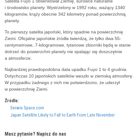
Satelita Fuyo 1 obserwował Ziemię, surowce naturalne
i środowisko planety. Wystrzelony w 1992 roku, ważący 1340
kilogramów, krąży obecnie 342 kilometry ponad powierzchnią
planety.
To pierwszy satelita japoński, który spadnie na powierzchnię
Ziemi. Oficjalne japońskie źródła twierdzą, że tylko dwa 55-
centymetrowe, 7-kilogramowe, tytanowe zbiorniki będą w stanie
dotrzeć do powierzchni planety nie spalając się doszczętnie
a atmosferze.
Najbardziej prawdopodobna data upadku Fuyo 1 to 4 grudnia.
Dotychczas 10 japońskich satelitów weszło w ziemską atmosferę.
W przypadku żadnego z nich nie potwierdzono, że uderzył
w powierzchnię Ziemi.
Źródła:
Serwis Space.com
Japan Satellite Likely to Fall to Earth From Late November
Masz pytanie? Napisz do nas