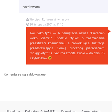
pozdrawiam
Wojciech Rutkowski (wrinnov)
20 listopada 2001 at 11:10
Nie tylko tytuł
— A pamiętacie newsa “Pierścień
wokół Ziemi”? Chodziło “tylko” o zaśmiecanie
przestrzeni kosmicznej, a prowokująca ilustracja
przedstawiająca Ziemię otoczoną pierścieniem
“ściągniętym” z Saturna zrobiła swoje – do dziś 75
czytelników
Komentarze są zablokowane.
Redakcja
Kalendarz AstroNETu
Darowizna
Almukantarat