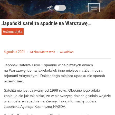
Przejdź do zawartości
Menu
Japoński satelita spadnie na Warszawę…
Astronautyka
Posted on
4 grudnia 2001
by
Michał Matraszek
4k odsłon
Japoński satelita Fuyo 1 spadnie w najbliższych dniach
na Warszawę lub na jakiekolwiek inne miejsce na Ziemi poza
rejonami Arktycznymi. Dokładnego miejsca upadku nie sposób
przewidzieć.
Satelita nie jest używany od 1998 roku. Obecnie jego orbita
znajduje się już tak nisko, że w pierwszych dniach grudnia wejdzie
w atmosferę i spadnie na Ziemię. Taką informację podała
Japońska Agencja Kosmiczna NASDA.