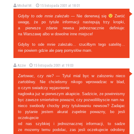
Michał M.
15 listopada 2001 at 18:01
Gdyby to ode mnie zależało
— Nie denerwuj się
Zwróć
uwagę, że po tytule informacji nastepują trzy kropki,
a pierwsze zdanie newsa jednoznacznie definiuje:
na Warszawę albo w dowolne inne miejsce!
Gdyby to ode mnie zależało… rzuciłbym tego satelitę…
nie powiem gdzie ale parę pomysłów mam.
Azzie
15 listopada 2001 at 19:03
Zartowac, czy nie?
— Tytul mial byc w zalozeniu nieco
zartobliwy. Nie chcielismy nikogo wprowadzac w blad,
o czym swiadczy wyjasnienie
naglowka juz w pierwszym akapicie. Sadzicie, ze powinnismy
byc zawsze smiertelnie powazni, czy pozwolilibyscie nam na
nieco swobody chocby przy tytulowaniu newsow? Zadajac
to pytanie jestem akurat zupelnie powazny, bo jesli
oczekujecie
od nas szybkiej i jednoznacznej informacji, to sadze
ze mozemy temu podolac, zas jesli oczekujecie odrobiny