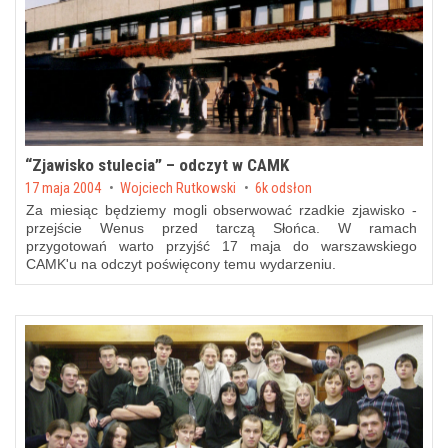
“Zjawisko stulecia” – odczyt w CAMK
Posted on
17 maja 2004
by
Wojciech Rutkowski
6k odsłon
Za miesiąc będziemy mogli obserwować rzadkie zjawisko -
przejście Wenus przed tarczą Słońca. W ramach
przygotowań warto przyjść 17 maja do warszawskiego
CAMK'u na odczyt poświęcony temu wydarzeniu.