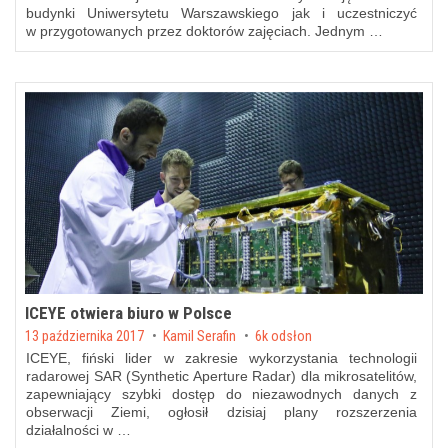
budynki Uniwersytetu Warszawskiego jak i uczestniczyć
w przygotowanych przez doktorów zajęciach. Jednym …
ICEYE otwiera biuro w Polsce
Posted on
13 października 2017
by
Kamil Serafin
6k odsłon
ICEYE, fiński lider w zakresie wykorzystania technologii
radarowej SAR (Synthetic Aperture Radar) dla mikrosatelitów,
zapewniający szybki dostęp do niezawodnych danych z
obserwacji Ziemi, ogłosił dzisiaj plany rozszerzenia
działalności w …