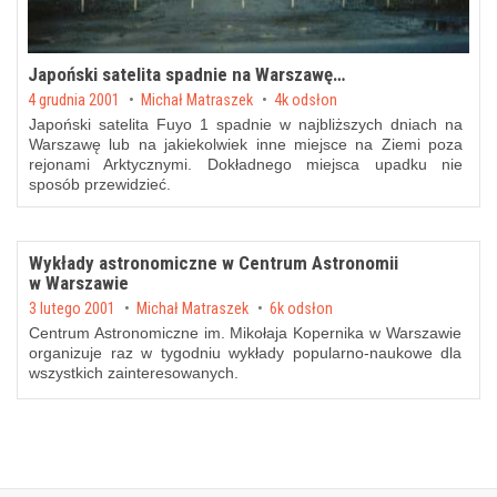
Japoński satelita spadnie na Warszawę…
Posted on
4 grudnia 2001
by
Michał Matraszek
4k odsłon
Japoński satelita Fuyo 1 spadnie w najbliższych dniach na
Warszawę lub na jakiekolwiek inne miejsce na Ziemi poza
rejonami Arktycznymi. Dokładnego miejsca upadku nie
sposób przewidzieć.
Wykłady astronomiczne w Centrum Astronomii
w Warszawie
Posted on
3 lutego 2001
by
Michał Matraszek
6k odsłon
Centrum Astronomiczne im. Mikołaja Kopernika w Warszawie
organizuje raz w tygodniu wykłady popularno-naukowe dla
wszystkich zainteresowanych.