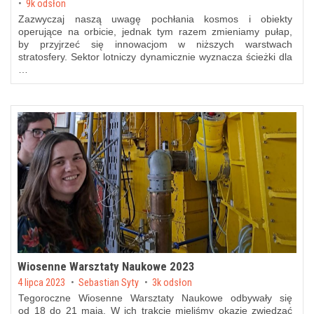
9k odsłon
Zazwyczaj naszą uwagę pochłania kosmos i obiekty
operujące na orbicie, jednak tym razem zmieniamy pułap,
by przyjrzeć się innowacjom w niższych warstwach
stratosfery. Sektor lotniczy dynamicznie wyznacza ścieżki dla
…
Wiosenne Warsztaty Naukowe 2023
Posted on
4 lipca 2023
by
Sebastian Syty
3k odsłon
Tegoroczne Wiosenne Warsztaty Naukowe odbywały się
od 18 do 21 maja. W ich trakcie mieliśmy okazję zwiedzać