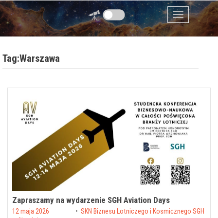
Przejdź do zawartości
Menu
Tag:Warszawa
Zapraszamy na wydarzenie SGH Aviation Days
Posted on
12 maja 2026
by
SKN Biznesu Lotniczego i Kosmicznego SGH