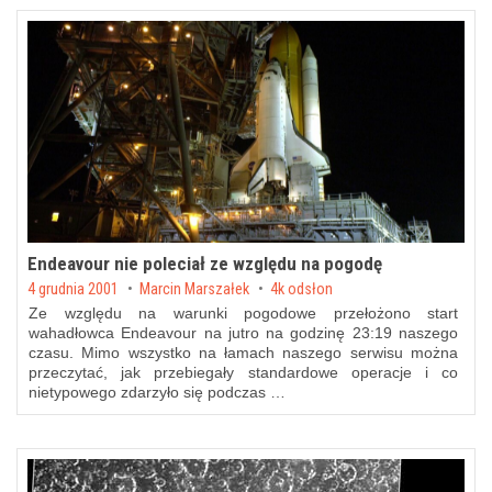
Endeavour nie poleciał ze względu na pogodę
Posted on
4 grudnia 2001
by
Marcin Marszałek
4k odsłon
Ze względu na warunki pogodowe przełożono start
wahadłowca Endeavour na jutro na godzinę 23:19 naszego
czasu. Mimo wszystko na łamach naszego serwisu można
przeczytać, jak przebiegały standardowe operacje i co
nietypowego zdarzyło się podczas …