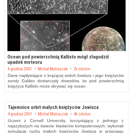
Ocean pod powierzchnią Kallisto mógł złagodzić
upadek meteoru
Posted on
4 grudnia 2001
by
Michał Matraszek
7k odsłon
Dane napływające z krążącej wokół Jowisza i jego księżyców
sondy Galileo dostarczyły dowodów, że pod powierzchnią
księżyca Kallisto może skrywać się ocean.
Tajemnice orbit małych księżyców Jowisza
Posted on
4 grudnia 2001
by
Michał Matraszek
4k odsłon
Uczeni z Cornell University, korzystający z jednego z
najszybszych na świecie klasterów komputerowych, wykonali
symulację ruchu małych księżyców Jowisza w przeciągu