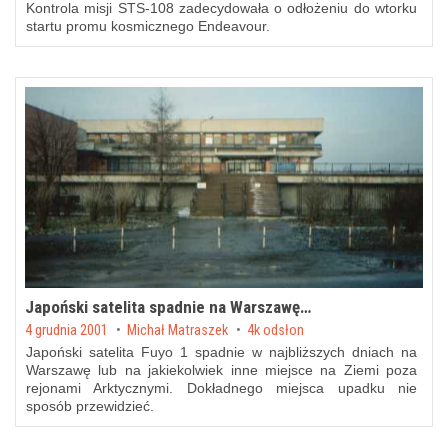
Kontrola misji STS-108 zadecydowała o odłożeniu do wtorku
startu promu kosmicznego Endeavour.
Japoński satelita spadnie na Warszawę…
Posted on
4 grudnia 2001
by
Michał Matraszek
4k odsłon
Japoński satelita Fuyo 1 spadnie w najbliższych dniach na
Warszawę lub na jakiekolwiek inne miejsce na Ziemi poza
rejonami Arktycznymi. Dokładnego miejsca upadku nie
sposób przewidzieć.