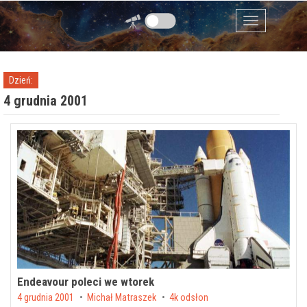
Przejdź do zawartości
Menu
Dzień:
4 grudnia 2001
Endeavour poleci we wtorek
Posted on
4 grudnia 2001
by
Michał Matraszek
4k odsłon