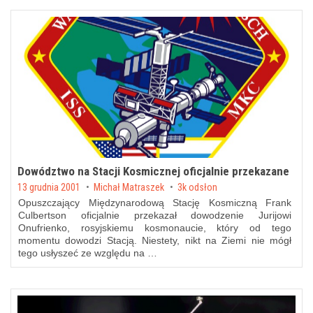
Dowództwo na Stacji Kosmicznej oficjalnie przekazane
Posted on
13 grudnia 2001
by
Michał Matraszek
3k odsłon
Opuszczający Międzynarodową Stację Kosmiczną Frank
Culbertson oficjalnie przekazał dowodzenie Jurijowi
Onufrienko, rosyjskiemu kosmonaucie, który od tego
momentu dowodzi Stacją. Niestety, nikt na Ziemi nie mógł
tego usłyszeć ze względu na …