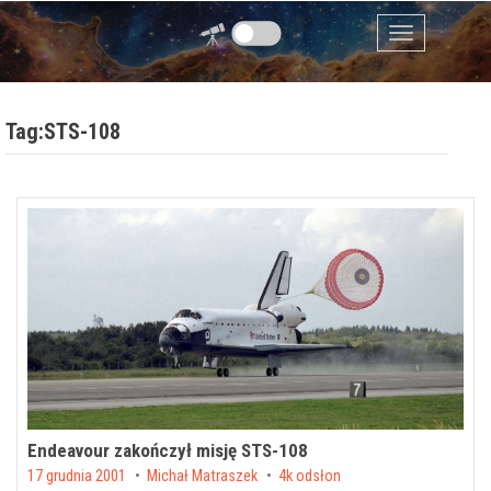
Przejdź do zawartości
Menu
Tag:STS-108
Endeavour zakończył misję STS-108
Posted on
17 grudnia 2001
by
Michał Matraszek
4k odsłon