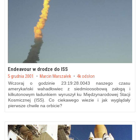
Endeavour w drodze do ISS
Posted on
5 grudnia 2001
by
Marcin Marszałek
4k odsłon
Wczoraj o godzinie 23:19:28.0043 naszego czasu
amerykański wahadłowiec z siedmioosobową załogą i
kilkutonowym ładunkiem wyruszył ku Międzynarodowej Stacji
Kosmicznej (ISS). Co ciekawego wiezie i jak wyglądały
pierwsze chwile na orbicie?