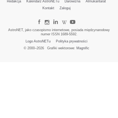
Redakcja
Kalendarz AstroNETu
Darowizna
Almukantarat
Kontakt
Zaloguj
AstroNET, jako czasopismo internetowe, posiada międzynarodowy
numer ISSN 1689-5592.
Logo AstroNETu
Polityka prywatności
© 2000–
2026
Grafiki wektorowe:
Magnific