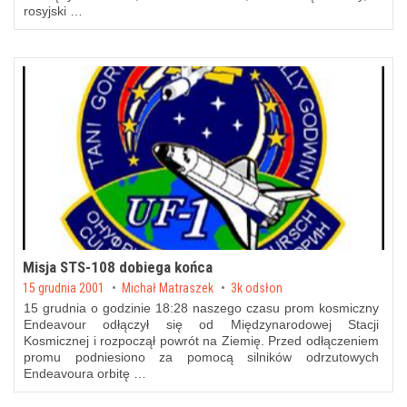
rosyjski …
Misja STS-108 dobiega końca
Posted on
15 grudnia 2001
by
Michał Matraszek
3k odsłon
15 grudnia o godzinie 18:28 naszego czasu prom kosmiczny
Endeavour odłączył się od Międzynarodowej Stacji
Kosmicznej i rozpoczął powrót na Ziemię. Przed odłączeniem
promu podniesiono za pomocą silników odrzutowych
Endeavoura orbitę …