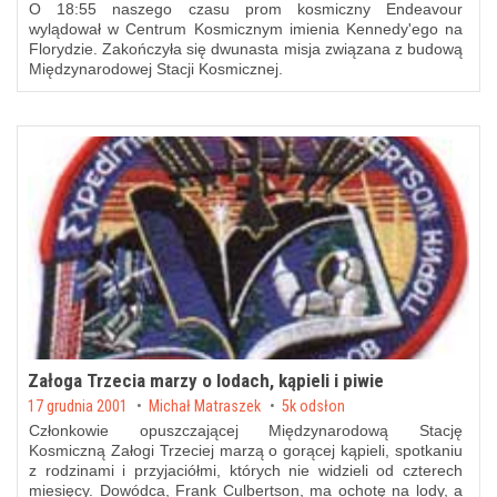
O 18:55 naszego czasu prom kosmiczny Endeavour
wylądował w Centrum Kosmicznym imienia Kennedy'ego na
Florydzie. Zakończyła się dwunasta misja związana z budową
Międzynarodowej Stacji Kosmicznej.
Załoga Trzecia marzy o lodach, kąpieli i piwie
Posted on
17 grudnia 2001
by
Michał Matraszek
5k odsłon
Członkowie opuszczającej Międzynarodową Stację
Kosmiczną Załogi Trzeciej marzą o gorącej kąpieli, spotkaniu
z rodzinami i przyjaciółmi, których nie widzieli od czterech
miesięcy. Dowódca, Frank Culbertson, ma ochotę na lody, a