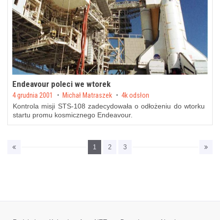
Endeavour poleci we wtorek
Posted on
4 grudnia 2001
by
Michał Matraszek
4k odsłon
Kontrola misji STS-108 zadecydowała o odłożeniu do wtorku
startu promu kosmicznego Endeavour.
1
2
3