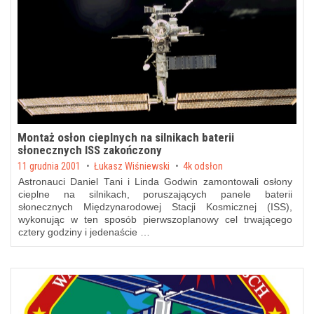
Montaż osłon cieplnych na silnikach baterii
słonecznych ISS zakończony
Posted on
11 grudnia 2001
by
Łukasz Wiśniewski
4k odsłon
Astronauci Daniel Tani i Linda Godwin zamontowali osłony
cieplne na silnikach, poruszających panele baterii
słonecznych Międzynarodowej Stacji Kosmicznej (ISS),
wykonując w ten sposób pierwszoplanowy cel trwającego
cztery godziny i jedenaście …