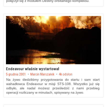
połączył się z modułem Destiny orbitalnego kompleksu.
Endeavour właśnie wystartował
Posted on
5 grudnia 2001
by
Marcin Marszałek
4k odsłon
Na żywo śledziliśmy przygotowania do startu i sam start
wahadłowca Endeavour w misji STS-108. Wszystko już się
odbyło, ale nadal możesz prześledzić z nami przebieg
operacji rozliczany w minutach, spisywany na żywo.