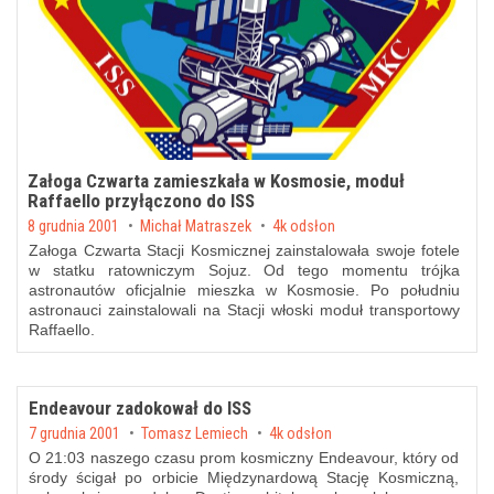
Załoga Czwarta zamieszkała w Kosmosie, moduł
Raffaello przyłączono do ISS
Posted on
8 grudnia 2001
by
Michał Matraszek
4k odsłon
Załoga Czwarta Stacji Kosmicznej zainstalowała swoje fotele
w statku ratowniczym Sojuz. Od tego momentu trójka
astronautów oficjalnie mieszka w Kosmosie. Po południu
astronauci zainstalowali na Stacji włoski moduł transportowy
Raffaello.
Endeavour zadokował do ISS
Posted on
7 grudnia 2001
by
Tomasz Lemiech
4k odsłon
O 21:03 naszego czasu prom kosmiczny Endeavour, który od
środy ścigał po orbicie Międzynardową Stację Kosmiczną,