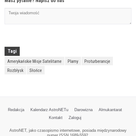
Masz pytanie? Napisz do nas
Tagi
Amerykańskie Misje Satelitarne
Plamy
Proturberancje
Rozbłysk
Słońce
Redakcja
Kalendarz AstroNETu
Darowizna
Almukantarat
Kontakt
Zaloguj
AstroNET, jako czasopismo internetowe, posiada międzynarodowy
numer ISSN 1689-5592.