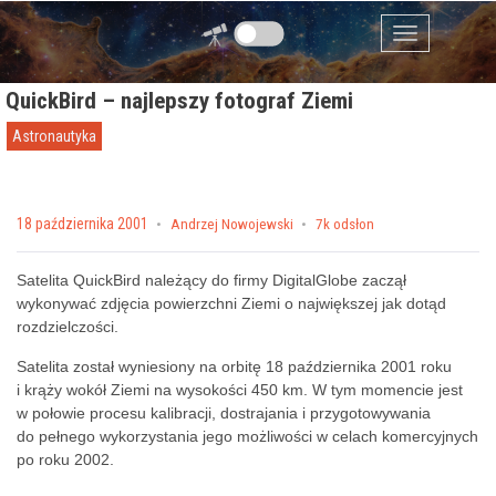
Przejdź do zawartości
Menu
QuickBird – najlepszy fotograf Ziemi
Astronautyka
Posted on
18 października 2001
by
Andrzej Nowojewski
7k odsłon
Satelita QuickBird należący do firmy DigitalGlobe zaczął
wykonywać zdjęcia powierzchni Ziemi o największej jak dotąd
rozdzielczości.
Satelita został wyniesiony na orbitę 18 października 2001 roku
i krąży wokół Ziemi na wysokości 450 km. W tym momencie jest
w połowie procesu kalibracji, dostrajania i przygotowywania
do pełnego wykorzystania jego możliwości w celach komercyjnych
po roku 2002.