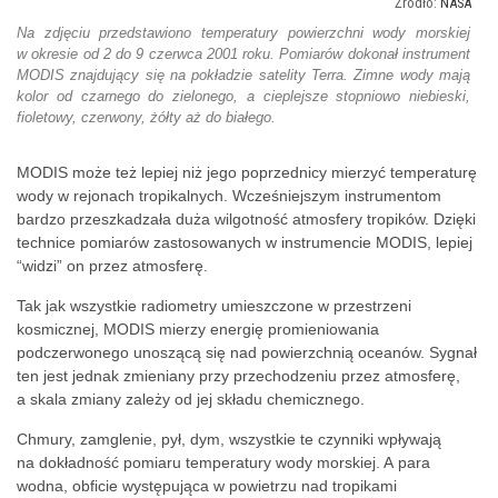
NASA
Na zdjęciu przedstawiono temperatury powierzchni wody morskiej
w okresie od 2 do 9 czerwca 2001 roku. Pomiarów dokonał instrument
MODIS znajdujący się na pokładzie satelity Terra. Zimne wody mają
kolor od czarnego do zielonego, a cieplejsze stopniowo niebieski,
fioletowy, czerwony, żółty aż do białego.
MODIS może też lepiej niż jego poprzednicy mierzyć temperaturę
wody w rejonach tropikalnych. Wcześniejszym instrumentom
bardzo przeszkadzała duża wilgotność atmosfery tropików. Dzięki
technice pomiarów zastosowanych w instrumencie MODIS, lepiej
“widzi” on przez atmosferę.
Tak jak wszystkie radiometry umieszczone w przestrzeni
kosmicznej, MODIS mierzy energię promieniowania
podczerwonego unoszącą się nad powierzchnią oceanów. Sygnał
ten jest jednak zmieniany przy przechodzeniu przez atmosferę,
a skala zmiany zależy od jej składu chemicznego.
Chmury, zamglenie, pył, dym, wszystkie te czynniki wpływają
na dokładność pomiaru temperatury wody morskiej. A para
wodna, obficie występująca w powietrzu nad tropikami