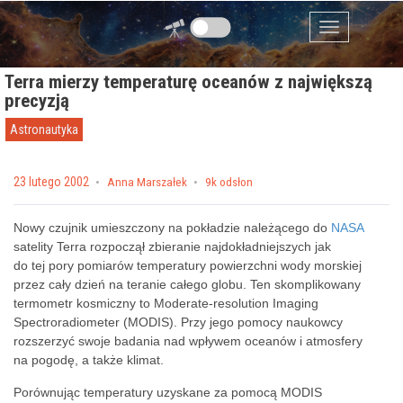
Przejdź do zawartości
Menu
Terra mierzy temperaturę oceanów z największą
precyzją
Astronautyka
Posted on
23 lutego 2002
by
Anna Marszałek
9k odsłon
Nowy czujnik umieszczony na pokładzie należącego do
NASA
satelity Terra rozpoczął zbieranie najdokładniejszych jak
do tej pory pomiarów temperatury powierzchni wody morskiej
przez cały dzień na teranie całego globu. Ten skomplikowany
termometr kosmiczny to Moderate-resolution Imaging
Spectroradiometer (MODIS). Przy jego pomocy naukowcy
rozszerzyć swoje badania nad wpływem oceanów i atmosfery
na pogodę, a także klimat.
Porównując temperatury uzyskane za pomocą MODIS