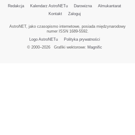
Redakcja
Kalendarz AstroNETu
Darowizna
Almukantarat
Kontakt
Zaloguj
AstroNET, jako czasopismo internetowe, posiada międzynarodowy
numer ISSN 1689-5592.
Logo AstroNETu
Polityka prywatności
© 2000–
2026
Grafiki wektorowe:
Magnific