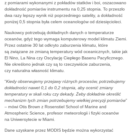
z pomiarami wykonanymi z pokładów statków i boi, oszacowano
dokładność pomiarów instrumentu na 0,25 stopnia. To przeszło
dwa razy lepszy wynik niż poprzedniego satelity, a dokładność
poniżej 0,5 stopnia była celem oceanologów od dziesięcioleci.
Naukowcy potrzebują dokładnych danych o temperaturze
oceanów, gdyż tego wymaga komputerowy model klimatu Ziemi.
Przez ostatnie 30 lat odkryto zaburzenia klimatu, które
są związane ze zmianą temperatury wód oceanicznych, takie jak
El Nino, La Nina czy Oscylację Ciepłego Basenu Pacyficznego.
Nie określono jednak czy są to rzeczywiście zaburzenia,
czy naturalna własność klimatu.
“
Kiedy obserwujemy przejawy różnych procesów, potrzebujemy
dokładności nawet 0,1 do 0,2 stopnia, aby ocenić zmiany
temperatury w skali roku czy dekady. Żeby dokładnie określić
mechanizm tych zmian potrzebujemy wielkiej precyzji pomiarów
”
– mówi Otis Brown z Rosenstiel School of Marine and
Atmospheric Science, profesor meteorologii i fizyki oceanów
na Uniwersytecie w Miami.
Dane uzyskane przez MODIS będzie można wykorzystać