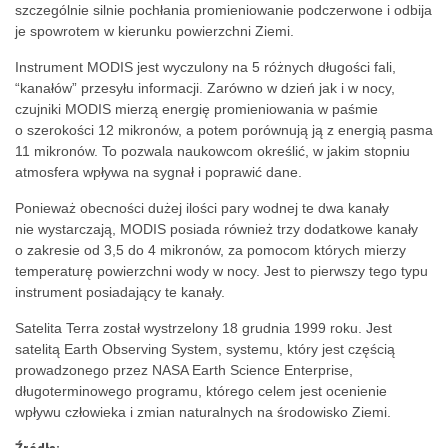
szczególnie silnie pochłania promieniowanie podczerwone i odbija
je spowrotem w kierunku powierzchni Ziemi.
Instrument MODIS jest wyczulony na 5 różnych długości fali,
“kanałów” przesyłu informacji. Zarówno w dzień jak i w nocy,
czujniki MODIS mierzą energię promieniowania w paśmie
o szerokości 12 mikronów, a potem porównują ją z energią pasma
11 mikronów. To pozwala naukowcom określić, w jakim stopniu
atmosfera wpływa na sygnał i poprawić dane.
Ponieważ obecności dużej ilości pary wodnej te dwa kanały
nie wystarczają, MODIS posiada również trzy dodatkowe kanały
o zakresie od 3,5 do 4 mikronów, za pomocom których mierzy
temperaturę powierzchni wody w nocy. Jest to pierwszy tego typu
instrument posiadający te kanały.
Satelita Terra został wystrzelony 18 grudnia 1999 roku. Jest
satelitą Earth Observing System, systemu, który jest częścią
prowadzonego przez NASA Earth Science Enterprise,
długoterminowego programu, którego celem jest ocenienie
wpływu człowieka i zmian naturalnych na środowisko Ziemi.