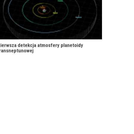
ierwsza detekcja atmosfery planetoidy
ransneptunowej