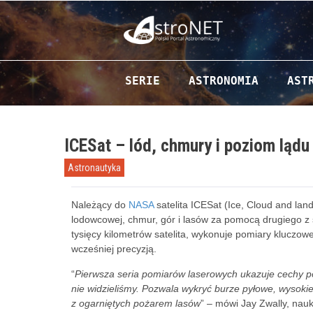
Przejdź do zawartości
SERIE
ASTRONOMIA
AST
ICESat – lód, chmury i poziom lądu
Astronautyka
Należący do
NASA
satelita ICESat (Ice, Cloud and land
lodowcowej, chmur, gór i lasów za pomocą drugiego z 
tysięcy kilometrów satelita, wykonuje pomiary kluczow
wcześniej precyzją.
“
Pierwsza seria pomiarów laserowych ukazuje cechy p
nie widzieliśmy. Pozwala wykryć burze pyłowe, wysok
z ogarniętych pożarem lasów
” – mówi Jay Zwally, nau