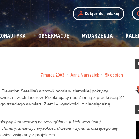
person
t
Dołącz do redakcji
RONAUTYKA
OBSERWACJE
WYDARZENIA
KALE
Posted on
7 marca 2003
by
Anna Marszałek
5k odsłon
 Elevation Satellite) wznowił pomiary ziemskiej pokrywy
swoich trzech laserów. Przelatujący nad Ziemią z prędkością 27
ego trzeciego wymiaru Ziemi – wysokości, z nieosiągalną
okrywy lodowcowej w szczegółach, jakich wcześniej
ie chmury, zmierzyć wysokość drzewa i dymu unoszącego się
kowiec związany z projektem.