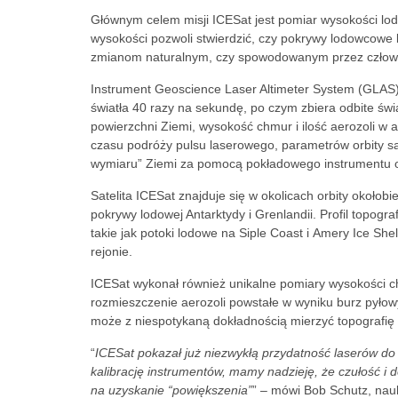
Głównym celem misji ICESat jest pomiar wysokości lo
wysokości pozwoli stwierdzić, czy pokrywy lodowcowe k
zmianom naturalnym, czy spowodowanym przez człow
Instrument Geoscience Laser Altimeter System (GLAS)
światła 40 razy na sekundę, po czym zbiera odbite ś
powierzchni Ziemi, wysokość chmur i ilość aerozoli w
czasu podróży pulsu laserowego, parametrów orbity sate
wymiaru” Ziemi za pomocą pokładowego instrumentu 
Satelita ICESat znajduje się w okolicach orbity okołob
pokrywy lodowej Antarktydy i Grenlandii. Profil topog
takie jak potoki lodowe na Siple Coast i Amery Ice Sh
rejonie.
ICESat wykonał również unikalne pomiary wysokości chm
rozmieszczenie aerozoli powstałe w wyniku burz pyłowyc
może z niespotykaną dokładnością mierzyć topografię 
“
ICESat pokazał już niezwykłą przydatność laserów 
kalibrację instrumentów, mamy nadzieję, że czułość 
na uzyskanie “powiększenia”
” – mówi Bob Schutz, nau