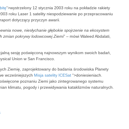
bitę
“>wystrzelony 12 stycznia 2003 roku na pokładzie rakiety
2003 roku Laser 1 satelity niespodziewanie po przepracowaniu
raport dotyczący przyczyn awarii.
wnia nowe, niesłychanie głębokie spojrzenie na ekosystem
ch zmian pokrywy lodowcowej Ziemi
” – mówi Waleed Abdalati,
cjalną sesję poświęconą najnowszym wynikom swoich badań,
ysical Union w San Francisco.
cych Ziemię, zaprojektowany do badania środowiska Planety
ć we wcześniejszych
Misja satelity ICESat
“>doniesieniach.
poświęcone poznaniu Ziemi jako zintegrowanego systemu
ian klimatu, pogody i przewidywania kataklizmów naturalnych.
s