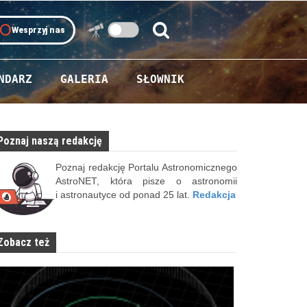
oll
Wesprzyj nas
Szukaj:
Szukaj
NDARZ
GALERIA
SŁOWNIK
Poznaj naszą redakcję
Poznaj redakcję Portalu Astronomicznego
AstroNET, która pisze o astronomii
i astronautyce od ponad 25 lat.
Redakcja
Zobacz też