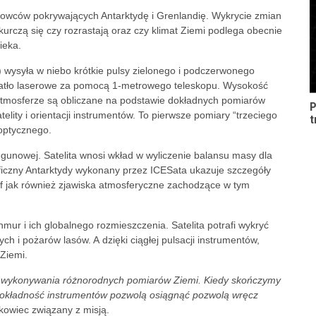
dowców pokrywających Antarktydę i Grenlandię. Wykrycie zmian
urczą się czy rozrastają oraz czy klimat Ziemi podlega obecnie
ieka.
 wysyła w niebo krótkie pulsy zielonego i podczerwonego
wiatło laserowe za pomocą 1-metrowego teleskopu. Wysokość
 atmosferze są obliczane na podstawie dokładnych pomiarów
P
lity i orientacji instrumentów. To pierwsze pomiary “trzeciego
t
optycznego.
iegunowej. Satelita wnosi wkład w wyliczenie balansu masy dla
raficzny Antarktydy wykonany przez ICESata ukazuje szczegóły
elf jak również zjawiska atmosferyczne zachodzące w tym
ur i ich globalnego rozmieszczenia. Satelita potrafi wykryć
h i pożarów lasów. A dzięki ciągłej pulsacji instrumentów,
Ziemi.
do wykonywania różnorodnych pomiarów Ziemi. Kiedy skończymy
i dokładność instrumentów pozwolą osiągnąć pozwolą wręcz
kowiec związany z misją.