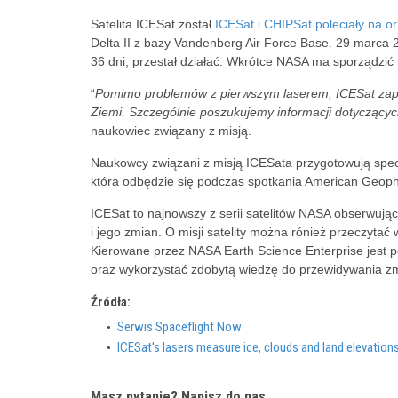
Satelita ICESat został
ICESat i CHIPSat poleciały na or
Delta II z bazy Vandenberg Air Force Base. 29 marca 
36 dni, przestał działać. Wkrótce NASA ma sporządzić 
“
Pomimo problemów z pierwszym laserem, ICESat zape
Ziemi. Szczególnie poszukujemy informacji dotyczący
naukowiec związany z misją.
Naukowcy związani z misją ICESata przygotowują spe
która odbędzie się podczas spotkania American Geoph
ICESat to najnowszy z serii satelitów NASA obserwują
i jego zmian. O misji satelity można rónież przeczyta
Kierowane przez NASA Earth Science Enterprise jest 
oraz wykorzystać zdobytą wiedzę do przewidywania zm
Źródła:
Serwis Spaceflight Now
ICESat's lasers measure ice, clouds and land elevation
Masz pytanie? Napisz do nas