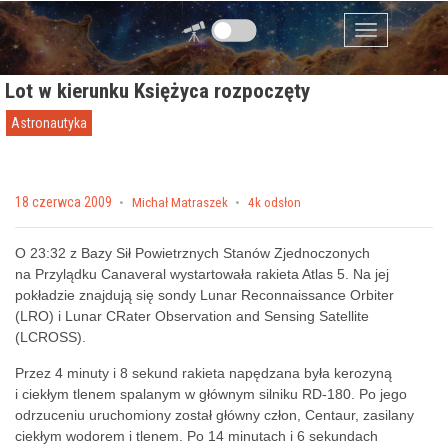
Przejdź do zawartości
Menu
Lot w kierunku Księżyca rozpoczęty
Astronautyka
Posted on
18 czerwca 2009
by
Michał Matraszek
4k odsłon
O 23:32 z Bazy Sił Powietrznych Stanów Zjednoczonych
na Przylądku Canaveral wystartowała rakieta Atlas 5. Na jej
pokładzie znajdują się sondy Lunar Reconnaissance Orbiter
(LRO) i Lunar CRater Observation and Sensing Satellite
(LCROSS).
Przez 4 minuty i 8 sekund rakieta napędzana była kerozyną
i ciekłym tlenem spalanym w głównym silniku RD-180. Po jego
odrzuceniu uruchomiony został główny człon, Centaur, zasilany
ciekłym wodorem i tlenem. Po 14 minutach i 6 sekundach