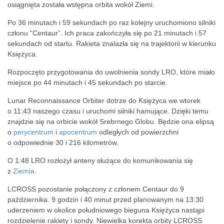
osiągnięta została wstępna orbita wokół Ziemi.
Po 36 minutach i 59 sekundach po raz kolejny uruchomiono silniki
członu “Centaur”. Ich praca zakończyła się po 21 minutach i 57
sekundach od startu. Rakieta znalazła się na trajektorii w kierunku
Księżyca.
Rozpoczęto przygotowania do uwolnienia sondy LRO, które miało
miejsce po 44 minutach i 45 sekundach po starcie.
Lunar Reconnaissance Orbiter dotrze do Księżyca we wtorek
o 11:43 naszego czasu i uruchomi silniki hamujące. Dzięki temu
znajdzie się na orbicie wokół Srebrnego Globu. Będzie ona elipsą
o
perycentrum
i
apocentrum
odległych od powierzchni
o odpowiednie 30 i 216 kilometrów.
O 1:48 LRO rozłożył anteny służące do komunikowania się
z
Ziemia
.
LCROSS pozostanie połączony z członem Centaur do 9
października. 9 godzin i 40 minut przed planowanym na 13:30
uderzeniem w okolice południowego bieguna Księżyca nastąpi
rozdzielenie rakiety i sondy. Niewielka korekta orbity LCROSS