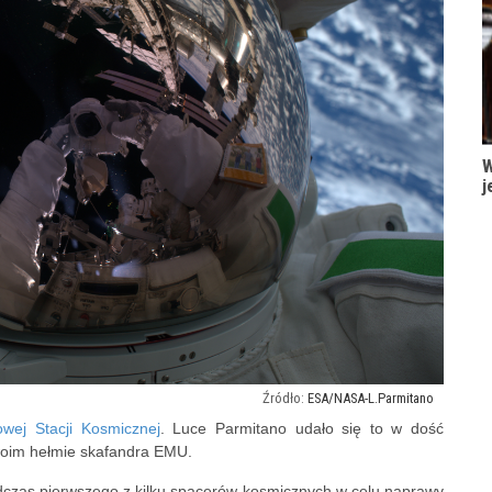
W
j
ESA/NASA-L.Parmitano
wej Stacji Kosmicznej
. Luce Parmitano udało się to w dość
swoim hełmie skafandra EMU.
odczas pierwszego z kilku spacerów kosmicznych w celu naprawy