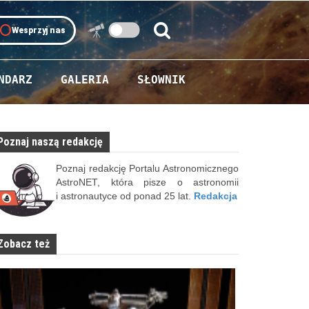
oll
Wesprzyj nas
Szukaj:
Szukaj
NDARZ
GALERIA
SŁOWNIK
Poznaj naszą redakcję
Poznaj redakcję Portalu Astronomicznego
AstroNET, która pisze o astronomii
i astronautyce od ponad 25 lat.
Redakcja
Zobacz też