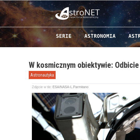
Przejdź do zawartości
SERIE
ASTRONOMIA
AST
W kosmicznym obiektywie: Odbicie 
Astronautyka
Zdjęcie w tle:
ESA/NASA-L.Parmitano