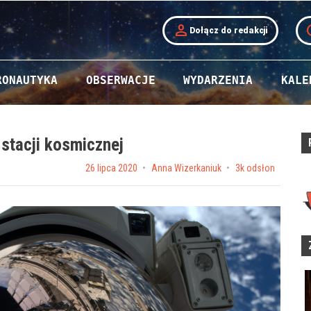
person
t
Dołącz do redakcji
RONAUTYKA
OBSERWACJE
WYDARZENIA
KALE
stacji kosmicznej
Posted on
26 lipca 2020
by
Anna Wizerkaniuk
3k odsłon