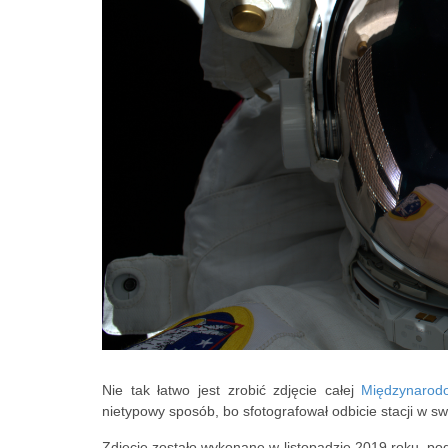
Nie tak łatwo jest zrobić zdjęcie całej
Międzynarodo
nietypowy sposób, bo sfotografował odbicie stacji w 
Zdjęcie zostało wykonane w listopadzie 2019 roku, p