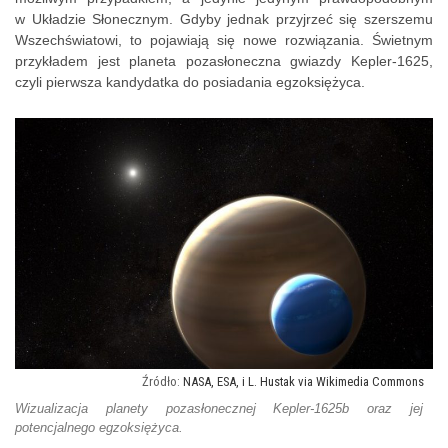
w Układzie Słonecznym. Gdyby jednak przyjrzeć się szerszemu
Wszechświatowi, to pojawiają się nowe rozwiązania. Świetnym
przykładem jest planeta pozasłoneczna gwiazdy Kepler-1625,
czyli pierwsza kandydatka do posiadania egzoksiężyca.
NASA, ESA, i L. Hustak via Wikimedia Commons
Wizualizacja planety pozasłonecznej Kepler-1625b oraz jej
potencjalnego egzoksiężyca.