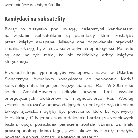
więc mieścić w złotym środku.
Kandydaci na subsatelity
Biorąc to wszystko pod uwagę, najlepszymi kandydatami
na zostanie subsatelitami są planetoidy, które zostałyby
przez księżyc wyłapane. Miałyby one odpowiednią prędkość
i realną okazję, by znaleźć się w optymalnej odległości. Ponadto
są one na tyle małe, że nie zakłóciłyby orbity księżyca
sferycznego.
Przypadki tego typu mogłyby występować nawet w Układzie
Słonecznym. Aktualnym kandydatem do posiadania kiedyś
subsatelity naturalnego jest księżyc Saturna, Rea. W 2005 roku
sonda Cassini-Huygens odkryła bowiem brak wysoko
energetycznych elektronów w magnetosferze Rei. Według
zespołu naukowców odpowiadających za odkrycie wyjaśnieniem
takiego zjawiska mogłyby być pierścienie, które by wychwyciły
te elektrony. Gdy jednak sonda dokonała bardziej szczegółowych
badań, opcja posiadania pierścieni została uznana za mało
prawdopodobną. Mimo tego, jeżeli takowe by istniały, mogłyby
powstać w wyniku rozpadu dawnego subsatelity.