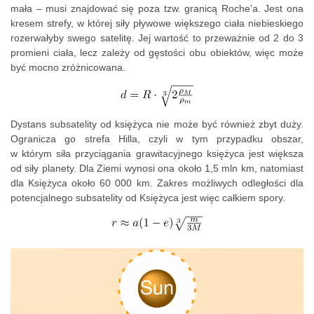
mała – musi znajdować się poza tzw. granicą Roche’a. Jest ona
kresem strefy, w której siły pływowe większego ciała niebieskiego
rozerwałyby swego satelitę. Jej wartość to przeważnie od 2 do 3
promieni ciała, lecz zależy od gęstości obu obiektów, więc może
być mocno zróżnicowana.
Dystans subsatelity od księżyca nie może być również zbyt duży.
Ogranicza go strefa Hilla, czyli w tym przypadku obszar,
w którym siła przyciągania grawitacyjnego księżyca jest większa
od siły planety. Dla Ziemi wynosi ona około 1,5 mln km, natomiast
dla Księżyca około 60 000 km. Zakres możliwych odległości dla
potencjalnego subsatelity od Księżyca jest więc całkiem spory.