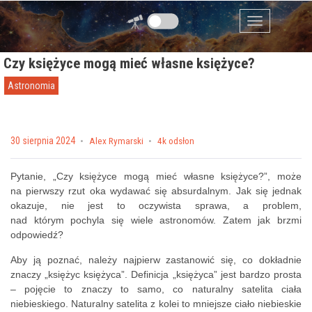
Przejdź do zawartości
Menu
Czy księżyce mogą mieć własne księżyce?
Astronomia
Posted on
30 sierpnia 2024
by
Alex Rymarski
4k odsłon
Pytanie, „Czy księżyce mogą mieć własne księżyce?”, może
na pierwszy rzut oka wydawać się absurdalnym. Jak się jednak
okazuje, nie jest to oczywista sprawa, a problem,
nad którym pochyla się wiele astronomów. Zatem jak brzmi
odpowiedź?
Aby ją poznać, należy najpierw zastanowić się, co dokładnie
znaczy „księżyc księżyca”. Definicja „księżyca” jest bardzo prosta
– pojęcie to znaczy to samo, co naturalny satelita ciała
niebieskiego. Naturalny satelita z kolei to mniejsze ciało niebieskie