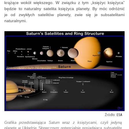
krążące wokół większego. W związku z tym „księżyc księżyca”
będzie to naturalny satelita księżyca planety. By móc odróżnić
je od zwykłych satelitów planety, zwie się je subsatelitami
naturalnymi.
ESA
Grafika przedstawiająca Saturn wraz z księżycami, czyli jedyną
planetę w Układzie Słonecznym potencjalnie posiadającą subsatelitę