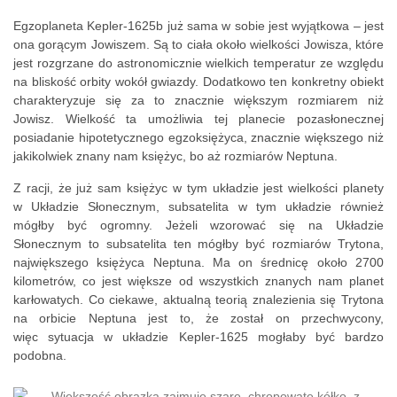
Egzoplaneta Kepler-1625b już sama w sobie jest wyjątkowa – jest
ona gorącym Jowiszem. Są to ciała około wielkości Jowisza, które
jest rozgrzane do astronomicznie wielkich temperatur ze względu
na bliskość orbity wokół gwiazdy. Dodatkowo ten konkretny obiekt
charakteryzuje się za to znacznie większym rozmiarem niż
Jowisz. Wielkość ta umożliwia tej planecie pozasłonecznej
posiadanie hipotetycznego egzoksiężyca, znacznie większego niż
jakikolwiek znany nam księżyc, bo aż rozmiarów Neptuna.
Z racji, że już sam księżyc w tym układzie jest wielkości planety
w Układzie Słonecznym, subsatelita w tym układzie również
mógłby być ogromny. Jeżeli wzorować się na Układzie
Słonecznym to subsatelita ten mógłby być rozmiarów Trytona,
największego księżyca Neptuna. Ma on średnicę około 2700
kilometrów, co jest większe od wszystkich znanych nam planet
karłowatych. Co ciekawe, aktualną teorią znalezienia się Trytona
na orbicie Neptuna jest to, że został on przechwycony,
więc sytuacja w układzie Kepler-1625 mogłaby być bardzo
podobna.