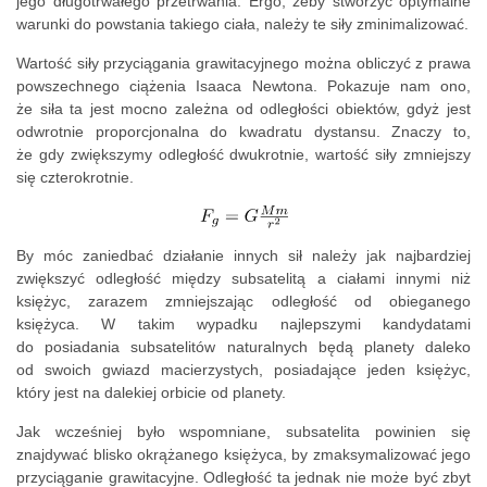
jego długotrwałego przetrwania. Ergo, żeby stworzyć optymalne
warunki do powstania takiego ciała, należy te siły zminimalizować.
Wartość siły przyciągania grawitacyjnego można obliczyć z prawa
powszechnego ciążenia Isaaca Newtona. Pokazuje nam ono,
że siła ta jest mocno zależna od odległości obiektów, gdyż jest
odwrotnie proporcjonalna do kwadratu dystansu. Znaczy to,
że gdy zwiększymy odległość dwukrotnie, wartość siły zmniejszy
się czterokrotnie.
By móc zaniedbać działanie innych sił należy jak najbardziej
zwiększyć odległość między subsatelitą a ciałami innymi niż
księżyc, zarazem zmniejszając odległość od obieganego
księżyca. W takim wypadku najlepszymi kandydatami
do posiadania subsatelitów naturalnych będą planety daleko
od swoich gwiazd macierzystych, posiadające jeden księżyc,
który jest na dalekiej orbicie od planety.
Jak wcześniej było wspomniane, subsatelita powinien się
znajdywać blisko okrążanego księżyca, by zmaksymalizować jego
przyciąganie grawitacyjne. Odległość ta jednak nie może być zbyt