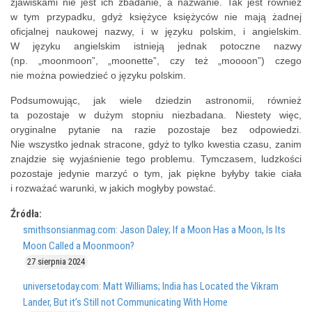
zjawiskami nie jest ich zbadanie, a nazwanie. Tak jest również
w tym przypadku, gdyż księżyce księżyców nie mają żadnej
oficjalnej naukowej nazwy, i w języku polskim, i angielskim.
W języku angielskim istnieją jednak potoczne nazwy
(np. „moonmoon”, „moonette”, czy też „moooon”) czego
nie można powiedzieć o języku polskim.
Podsumowując, jak wiele dziedzin astronomii, również
ta pozostaje w dużym stopniu niezbadana. Niestety więc,
oryginalne pytanie na razie pozostaje bez odpowiedzi.
Nie wszystko jednak stracone, gdyż to tylko kwestia czasu, zanim
znajdzie się wyjaśnienie tego problemu. Tymczasem, ludzkości
pozostaje jedynie marzyć o tym, jak piękne byłyby takie ciała
i rozważać warunki, w jakich mogłyby powstać.
Źródła:
smithsonsianmag.com: Jason Daley; If a Moon Has a Moon, Is Its
Moon Called a Moonmoon?
27 sierpnia 2024
universetoday.com: Matt Williams; India has Located the Vikram
Lander, But it’s Still not Communicating With Home