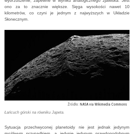
wybrzuszenie, zapewne w wyniku analogicznego zjawiska. Jest
ono za to znacznie większe. Sięga wysokości nawet 10
kilometrów, co czyni je jednym z najwyższych w Układzie
Słonecznym.
NASA via Wikimedia Commons
Łańcuch górski na równiku Japeta.
Sytuacja przechwyconej planetoidy nie jest jednak jedynym
możliwym przypadkiem, a jedynie jedynym prawdopodobnym