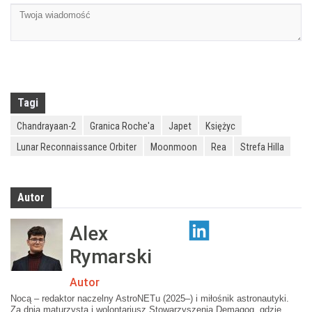
Tagi
Chandrayaan-2
Granica Roche'a
Japet
Księżyc
Lunar Reconnaissance Orbiter
Moonmoon
Rea
Strefa Hilla
Autor
Alex
Rymarski
Autor
Nocą – redaktor naczelny AstroNETu (2025–) i miłośnik astronautyki.
Za dnia maturzysta i wolontariusz Stowarzyszenia Demagog, gdzie