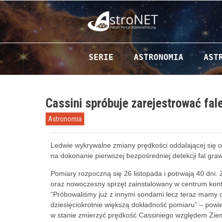
Przejdź do zawartości
SERIE
ASTRONOMIA
AST
Cassini spróbuje zarejestrować fal
Astronomia
Ledwie wykrywalne zmiany prędkości oddalającej si
na dokonanie pierwszej bezpośredniej detekcji fal graw
Pomiary rozpoczną się 26 listopada i potrwają 40 dni.
oraz nowoczesny sprzęt zainstalowany w centrum kont
“Próbowaliśmy już z innymi sondami lecz teraz mamy 
dziesięciokrotnie większą dokładność pomiaru” – pow
w stanie zmierzyć prędkość Cassiniego względem Ziem