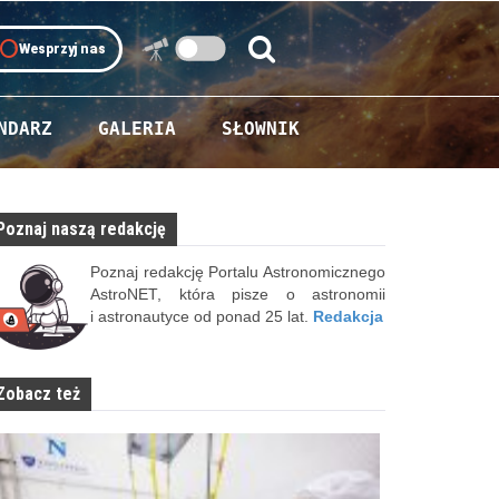
oll
Wesprzyj nas
Szukaj:
Szukaj
NDARZ
GALERIA
SŁOWNIK
Poznaj naszą redakcję
Poznaj redakcję Portalu Astronomicznego
AstroNET, która pisze o astronomii
i astronautyce od ponad 25 lat.
Redakcja
Zobacz też