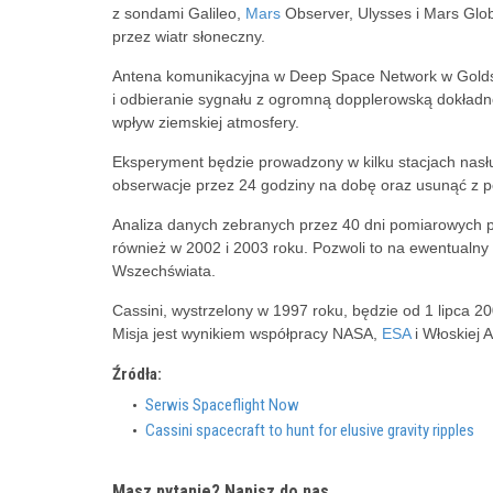
z sondami Galileo,
Mars
Observer, Ulysses i Mars Glo
przez wiatr słoneczny.
Antena komunikacyjna w Deep Space Network w Goldsto
i odbieranie sygnału z ogromną dopplerowską dokład
wpływ ziemskiej atmosfery.
Eksperyment będzie prowadzony w kilku stacjach nasł
obserwacje przez 24 godziny na dobę oraz usunąć z p
Analiza danych zebranych przez 40 dni pomiarowych p
również w 2002 i 2003 roku. Pozwoli to na ewentualny
Wszechświata.
Cassini, wystrzelony w 1997 roku, będzie od 1 lipca 20
Misja jest wynikiem współpracy NASA,
ESA
i Włoskiej 
Źródła:
Serwis Spaceflight Now
Cassini spacecraft to hunt for elusive gravity ripples
Masz pytanie? Napisz do nas