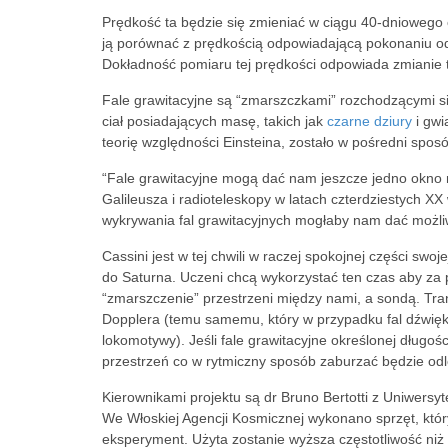
Prędkość ta będzie się zmieniać w ciągu 40-dniowego 
ją porównać z prędkością odpowiadającą pokonaniu od
Dokładność pomiaru tej prędkości odpowiada zmianie 
Fale grawitacyjne są “zmarszczkami” rozchodzącymi si
ciał posiadających masę, takich jak
czarne dziury
i gwi
teorię względności Einsteina, zostało w pośredni spos
“Fale grawitacyjne mogą dać nam jeszcze jedno okno 
Galileusza i radioteleskopy w latach czterdziestych X
wykrywania fal grawitacyjnych mogłaby nam dać możli
Cassini jest w tej chwili w raczej spokojnej części swoj
do Saturna. Uczeni chcą wykorzystać ten czas aby za 
“zmarszczenie” przestrzeni między nami, a sondą. Tra
Dopplera (temu samemu, który w przypadku fal dźwięko
lokomotywy). Jeśli fale grawitacyjne określonej długo
przestrzeń co w rytmiczny sposób zaburzać będzie od
Kierownikami projektu są dr Bruno Bertotti z Uniwersy
We Włoskiej Agencji Kosmicznej wykonano sprzęt, któr
eksperyment. Użyta zostanie wyższa częstotliwość ni