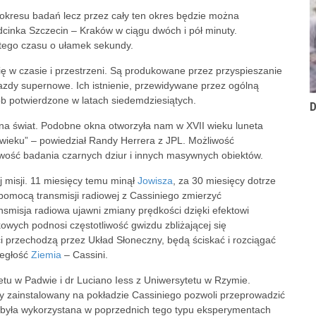
okresu badań lecz przez cały ten okres będzie można
cinka Szczecin – Kraków w ciągu dwóch i pół minuty.
tego czasu o ułamek sekundy.
ę w czasie i przestrzeni. Są produkowane przez przyspieszanie
azdy supernowe. Ich istnienie, przewidywane przez ogólną
ób potwierdzone w latach siedemdziesiątych.
D
na świat. Podobne okna otworzyła nam w XVII wieku luneta
X wieku” – powiedział Randy Herrera z JPL. Możliwość
wość badania czarnych dziur i innych masywnych obiektów.
ej misji. 11 miesięcy temu minął
Jowisza
, za 30 miesięcy dotrze
pomocą transmisji radiowej z Cassiniego zmierzyć
nsmisja radiowa ujawni zmiany prędkości dzięki efektowi
wych podnosi częstotliwość gwizdu zbliżającej się
ści przechodzą przez Układ Słoneczny, będą ściskać i rozciągać
ległość
Ziemia
– Cassini.
tetu w Padwie i dr Luciano Iess z Uniwersytetu w Rzymie.
y zainstalowany na pokładzie Cassiniego pozwoli przeprowadzić
ż była wykorzystana w poprzednich tego typu eksperymentach