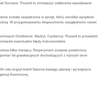
bal Surveyor. Pozwoli to zmniejszyć zakłócenia wywoływane
ne została zaopatrzona w sprzęt, który umożliwi wysyłanie
nością. W przygotowywaniu eksperymentu uwzględniono nawet
uchowych (Goldstone, Madryt, Canberra). Pozwoli to prowadzić
omiarów ewentualne błędy instrumentalne.
otrwa kilka miesięcy. Eksperyment zostanie powtórzony
 pomiar fal grawitacyjnych dochodzących z różnych stron
04 roku krążył wokół Saturna badając planetę i jej księżyce.
Agencji Kosmicznej,