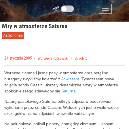
Przejdź do zawartości
Menu
Wiry w atmosferze Saturna
Astronomia
Posted on
24 stycznia 2005
by
Wojciech Rutkowski
5k odsłon
Wyraźne ciemne i jasne pasy w atmosferze oraz potężne
huragany zwykliśmy kojarzyć z
Jowiszem
. Tymczasem nowe
zdjęcia sondy Cassini ukazały dynamiczne twory w atmosferze
spokojniejszego zdawałoby się
Saturna
.
Naturę pastelowego Saturna odkryły zdjęcia w podczerwieni,
wykonane przez sondę Cassini. Widocznych jest o wiele więcej
szczegółów niż na zdjęciach w świetle widzialnym.
Na południowej półkuli planety, pomiędzy ciemnymi i jasnymi