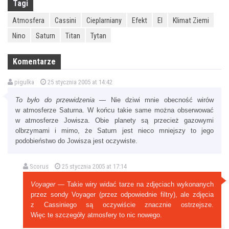
Tagi
Atmosfera
Cassini
Cieplarniany
Efekt
El
Klimat Ziemi
Nino
Saturn
Titan
Tytan
Komentarze
pigulka
25 stycznia 2005 at 14:42
To było do przewidzenia
— Nie dziwi mnie obecność wirów
w atmosferze Saturna. W końcu takie same można obserwować
w atmosferze Jowisza. Obie planety są przecież gazowymi
olbrzymami i mimo, że Saturn jest nieco mniejszy to jego
podobieństwo do Jowisza jest oczywiste.
Scorus
25 stycznia 2005 at 17:14
Voyager
— Takie wiry widać tarze na zdjęciach wykonanych
przez sondy Voyager (przez odpowiednie filtry), ale zdjęcia
z Cassiniego są oczywiście znacznie ostrzejsze.
Więc te szczegóły atmosfery to nic nowego.