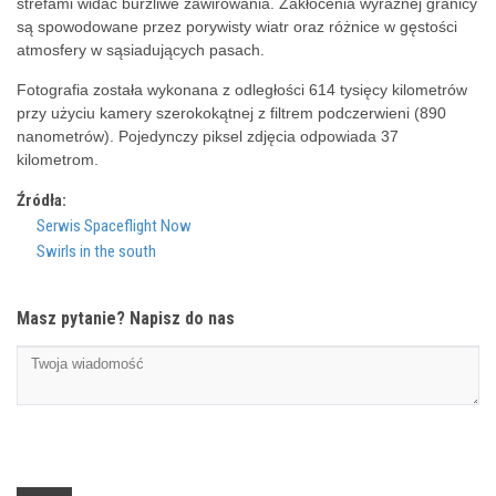
strefami widać burzliwe zawirowania. Zakłócenia wyraźnej granicy
są spowodowane przez porywisty wiatr oraz różnice w gęstości
atmosfery w sąsiadujących pasach.
Fotografia została wykonana z odległości 614 tysięcy kilometrów
przy użyciu kamery szerokokątnej z filtrem podczerwieni (890
nanometrów). Pojedynczy piksel zdjęcia odpowiada 37
kilometrom.
Źródła:
Serwis Spaceflight Now
Swirls in the south
Masz pytanie? Napisz do nas