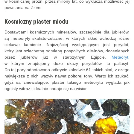
w kosmicznej próżni przez miliony lat, co wyklucza możliwość jej
powstania na Ziemi.
Kosmiczny plaster miodu
Dostawcami kosmicznych minerałów, szczególnie dla jubilerów,
są meteoryty skalisto-żelazne, w których skład wchodzą różne
ciekawe kamienie. Najczęściej występującym jest perydot,
który jest szlachetną odmianą pospolitych oliwinów, docenianych
przez jubilerów już w starożytnym Egipcie.
Meteoryt
,
w którym znajdujemy duże okazy perydotów, to pallasyt.
Do tej pory odnotowano odkrycie zaledwie 61 takich skał, z czego
największe z nich ważyły nawet półtorej tony. Warto ich szukać,
gdyż są zniewalające; plaster takiego meteorytu wygląda jak
ognisty witraż i idealnie nadaje się na wisior.