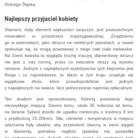
Dolnego Śląska.
Najlepszy przyjaciel kobiety
Diament, stały element większości zaręczyn, jest powszechnym
minerałem w przestrzeni międzygwiezdnej. Znajdziemy
go w asteroidach, jako deszcz na niektórych planetach, a nawet
spekuluje się, że mogą powstawać z niego całe ciała niebieskie.
Na Ziemi kwestia ta wygląda trochę inaczej, diamentowy deszcz
nie jest u nas normą, przez co
naturalne okazy są wysoko
cenione. Jednym z największych wydobywców tych klejnotów jest
Rosja i co najciekawsze, to także w tym kraju znajduje się
wyjątkowe złoże, które prawdopodobnie jest jednym
z największych na świece, lecz jednocześnie najmniej opłacalnym.
Ten dualizm jest spowodowany historią powstania tego
niezwykłego miejsca. Dawno temu, około 35 milionów lat temu,
na terenie Syberii doszło do upadku meteorytu o średnicy 8 km
z prędkością 15-20km/s. Siła, ciśnienie i temperatura w miejscu
uderzenia były idealne, aby przemienić obecny w ziemi węgiel
w diamenty, jednakże nagłość zjawiska nie pozwoliła
na wytworzenie się dużych okazów, przez co występują tam