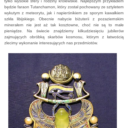
tylko wysokie sfery i rodziny królewskie. Najlepszym przykładem
będzie faraon Tutanchamon, który został pochowany ze sztyletem
wykutym z meteorytu, jak i napierśnikiem ze sporym kawałkiem
szkła libijskiego. Obecnie nabycie biżuterii z pozaziemskim
minerałem nie jest aż tak kosztowne, choć nie są to małe
pieniądze. Na świecie znajdziemy kilkudziesięciu jubilerów
zajmujących obróbką skarbów kosmosu, którym z łatwością
zlecimy wykonanie interesujących nas przedmiotów.