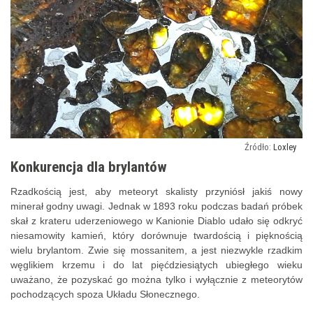
Loxley
Konkurencja dla brylantów
Rzadkością jest, aby meteoryt skalisty przyniósł jakiś nowy
minerał godny uwagi. Jednak w 1893 roku podczas badań próbek
skał z krateru uderzeniowego w Kanionie Diablo udało się odkryć
niesamowity kamień, który dorównuje twardością i pięknością
wielu brylantom. Zwie się mossanitem, a jest niezwykle rzadkim
węglikiem krzemu i do lat pięćdziesiątych ubiegłego wieku
uważano, że pozyskać go można tylko i wyłącznie z meteorytów
pochodzących spoza Układu Słonecznego.