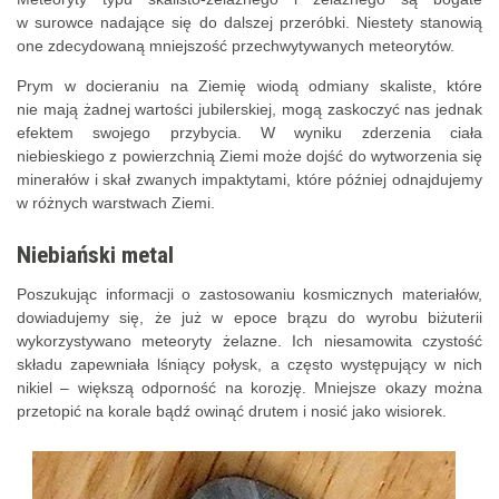
w surowce nadające się do dalszej przeróbki. Niestety stanowią
one zdecydowaną mniejszość przechwytywanych meteorytów.
Prym w docieraniu na Ziemię wiodą odmiany skaliste, które
nie mają żadnej wartości jubilerskiej, mogą zaskoczyć nas jednak
efektem swojego przybycia. W wyniku zderzenia ciała
niebieskiego z powierzchnią Ziemi może dojść do wytworzenia się
minerałów i skał zwanych impaktytami, które później odnajdujemy
w różnych warstwach Ziemi.
Niebiański metal
Poszukując informacji o zastosowaniu kosmicznych materiałów,
dowiadujemy się, że już w epoce brązu do wyrobu biżuterii
wykorzystywano meteoryty żelazne. Ich niesamowita czystość
składu zapewniała lśniący połysk, a często występujący w nich
nikiel – większą odporność na korozję. Mniejsze okazy można
przetopić na korale bądź owinąć drutem i nosić jako wisiorek.