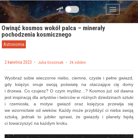
Przejdź do zawartości
Menu
Owinąć kosmos wokół palca – minerały
pochodzenia kosmicznego
Astronomia
Posted on
2 kwietnia 2023
by
Julia Gosciniak
3k odsłon
Wyobraź sobie wieczorne niebo, ciemne, czyste i pełne gwiazd,
gdy księżyc snuje swoją poświatę na otaczające cię domy
i drzewa. Co czujesz? O czym myślisz…?
Kosmos już od dawna
jest inspiracją dla artystów i twórców w różnych dziedzinach sztuki
i rzemiosła,
a
motyw gwiazd oraz księżyca przewija się
we wzornictwie od wieków. Każdy może przybliżyć ci nieba swoją
sztuką, jednak to jubiler sprawi, że gwiazdy i planety będą
ci towarzyszyć na każdym kroku.