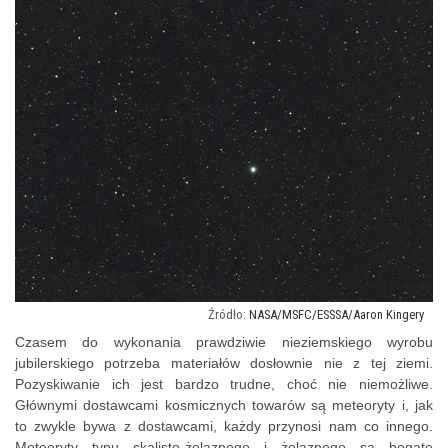
NASA/MSFC/ESSSA/Aaron Kingery
Czasem do wykonania prawdziwie nieziemskiego wyrobu
jubilerskiego potrzeba materiałów
dosłownie
nie z tej ziemi.
Pozyskiwanie ich jest bardzo trudne, choć nie niemożliwe.
Głównymi dostawcami kosmicznych towarów są meteoryty i, jak
to zwykle bywa z dostawcami, każdy przynosi nam co innego.
Meteoryty typu skalisto-żelaznego i żelaznego są bogate