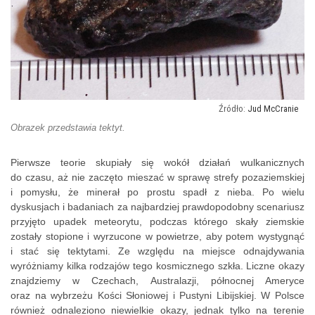
Jud McCranie
Obrazek przedstawia tektyt.
Pierwsze teorie skupiały się wokół działań wulkanicznych
do czasu, aż nie zaczęto mieszać w sprawę strefy pozaziemskiej
i pomysłu, że minerał po prostu spadł z nieba. Po wielu
dyskusjach i badaniach za najbardziej prawdopodobny scenariusz
przyjęto upadek meteorytu, podczas którego skały ziemskie
zostały stopione i wyrzucone w powietrze, aby potem wystygnąć
i stać się tektytami. Ze względu na miejsce odnajdywania
wyróżniamy kilka rodzajów tego kosmicznego szkła. Liczne okazy
znajdziemy w Czechach, Australazji, północnej Ameryce
oraz na wybrzeżu Kości Słoniowej i Pustyni Libijskiej. W Polsce
również odnaleziono niewielkie okazy, jednak tylko na terenie