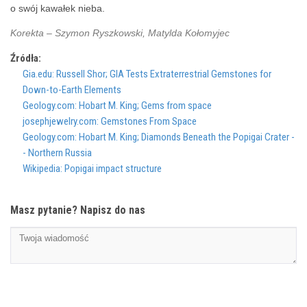
o swój kawałek nieba.
Korekta – Szymon Ryszkowski, Matylda Kołomyjec
Źródła:
Gia.edu: Russell Shor; GIA Tests Extraterrestrial Gemstones for
Down-to-Earth Elements
Geology.com: Hobart M. King; Gems from space
josephjewelry.com: Gemstones From Space
Geology.com: Hobart M. King; Diamonds Beneath the Popigai Crater -
- Northern Russia
Wikipedia: Popigai impact structure
Masz pytanie? Napisz do nas