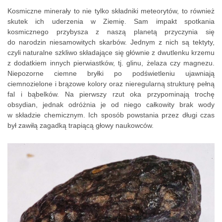
Kosmiczne minerały to nie tylko składniki meteorytów, to również
skutek ich uderzenia w Ziemię. Sam impakt spotkania
kosmicznego przybysza z naszą planetą przyczynia się
do narodzin niesamowitych skarbów. Jednym z nich są tektyty,
czyli naturalne szkliwo składające się głównie z dwutlenku krzemu
z dodatkiem innych pierwiastków, tj. glinu, żelaza czy magnezu.
Niepozorne ciemne bryłki po podświetleniu ujawniają
ciemnozielone i brązowe kolory oraz nieregularną strukturę pełną
fal i bąbelków. Na pierwszy rzut oka przypominają trochę
obsydian, jednak odróżnia je od niego całkowity brak wody
w składzie chemicznym. Ich sposób powstania przez długi czas
był zawiłą zagadką trapiącą głowy naukowców.