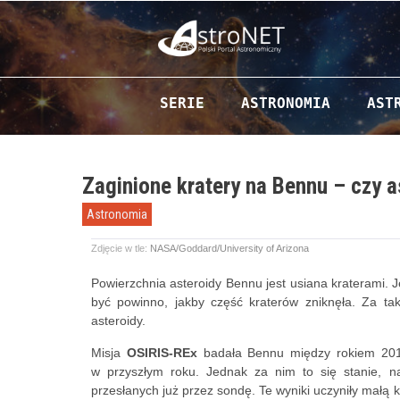
Przejdź do zawartości
SERIE
ASTRONOMIA
AST
Zaginione kratery na Bennu – czy 
Astronomia
Zdjęcie w tle:
NASA/Goddard/University of Arizona
Powierzchnia asteroidy Bennu jest usiana kraterami. J
być powinno, jakby część kraterów zniknęła. Za t
asteroidy.
Misja
OSIRIS-REx
badała Bennu między rokiem 2018
w przyszłym roku. Jednak za nim to się stanie, na
przesłanych już przez sondę. Te wyniki uczyniły małą