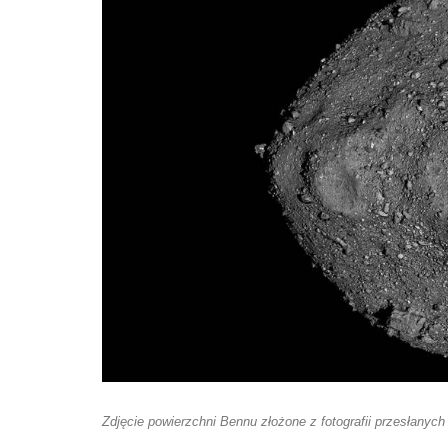
Zdjęcie powierzchni Bennu złożone z fotografii przesłanyc