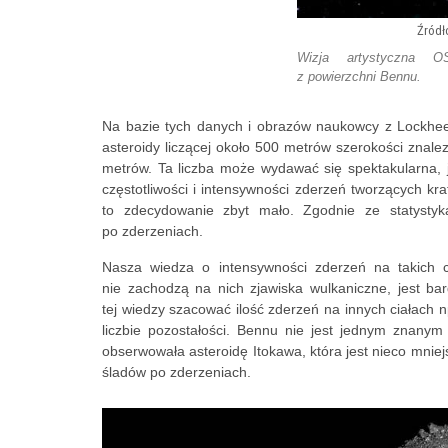
Wizja artystyczna OS
z powierzchni Bennu.
Na bazie tych danych i obrazów naukowcy z Lockhee
asteroidy liczącej około 500 metrów szerokości znal
metrów. Ta liczba może wydawać się spektakularna,
częstotliwości i intensywności zderzeń tworzących kra
to zdecydowanie zbyt mało. Zgodnie ze statystyk
po zderzeniach.
Nasza wiedza o intensywności zderzeń na takich 
nie zachodzą na nich zjawiska wulkaniczne, jest b
tej wiedzy szacować ilość zderzeń na innych ciałach 
liczbie pozostałości. Bennu nie jest jednym znan
obserwowała asteroidę Itokawa, która jest nieco mniej
śladów po zderzeniach.