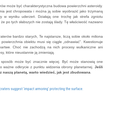
rów może być charakterystyczna budowa powierzchni asteroidy.
chnia jest chropowata i można ją sobie wyobrazić jako trzymaną
ły w wyniku uderzeń. Działają one trochę jak strefa zgniotu
 że po tych słabszych nie zostają ślady. Tę właściwość nazwano
erów bardzo starych, Te najstarsze, liczą sobie około miliona
m powierzchnia obiektu musi się ciągle „odnawiać”. Kwestionuje
 martwe. Choć nie zachodzą na nich procesy wulkaniczne ani
sy, które nieustannie ją zmieniają.
sposób może być znacznie więcej. Być może stanowią one
to ważne odkrycie z punktu widzenia obrony planetarnej.
Jeśli
m z naszą planetą, warto wiedzieć, jak jest zbudowana
.
craters suggest 'impact armoring' protecting the surface.