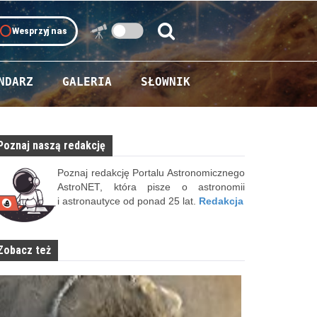
oll
Wesprzyj nas
Szukaj:
Szukaj
NDARZ
GALERIA
SŁOWNIK
Poznaj naszą redakcję
Poznaj redakcję Portalu Astronomicznego
AstroNET, która pisze o astronomii
i astronautyce od ponad 25 lat.
Redakcja
Zobacz też