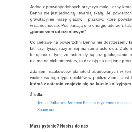
Jedną z prawdopodobnych przyczyn małej liczby krate
Bennu nie jest jednolitą i twardą skałą. Jej powierz
grawitacyjnie masę głazów i piasków, które powsta
w samochodzie. Pochłaniają one energię uderzeń, tak,
„pancerzem uderzeniowym”
.
Co ciekawe na powierzchni Bennu nie dostrzeżemy krat
lat, czyli tysiąc razy mniej niż sama asteroida. Zate
to opinię o tym, że asteroidy są już geologicznie
nie ma na nich atmosfery, to działają na niej inne proce
Zdaniem naukowców planetoid zbudowanych w ten 
większość tego typu obiektów w pobliżu Ziemi. Jest 
któraś z asteroid znajdzie się na kursie kolizyjny
Źródła:
Tereza Pultarova: Asteroid Bennu's mysterious missing 
Space.com
Masz pytanie? Napisz do nas