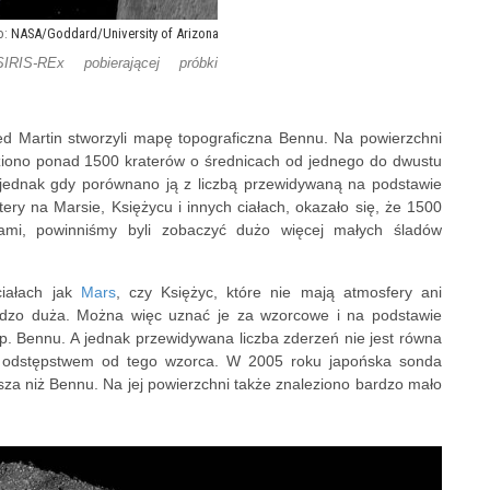
NASA/Goddard/University of Arizona
IRIS-REx pobierającej próbki
d Martin stworzyli mapę topograficzna Bennu. Na powierzchni
eziono ponad 1500 kraterów o średnicach od jednego do dwustu
 jednak gdy porównano ją z liczbą przewidywaną na podstawie
tery na Marsie, Księżycu i innych ciałach, okazało się, że 1500
ami, powinniśmy byli zobaczyć dużo więcej małych śladów
ciałach jak
Mars
, czy Księżyc, które nie mają atmosfery ani
ardzo duża. Można więc uznać je za wzorcowe i na podstawie
np. Bennu. A jednak przewidywana liczba zderzeń nie jest równa
ym odstępstwem od tego wzorca. W 2005 roku japońska sonda
sza niż Bennu. Na jej powierzchni także znaleziono bardzo mało