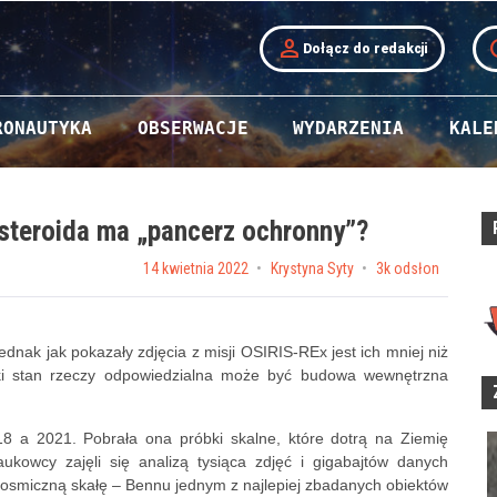
person
t
Dołącz do redakcji
RONAUTYKA
OBSERWACJE
WYDARZENIA
KALE
asteroida ma „pancerz ochronny”?
Posted on
14 kwietnia 2022
by
Krystyna Syty
3k odsłon
ednak jak pokazały zdjęcia z misji OSIRIS-REx jest ich mniej niż
aki stan rzeczy odpowiedzialna może być budowa wewnętrzna
 a 2021. Pobrała ona próbki skalne, które dotrą na Ziemię
ukowcy zajęli się analizą tysiąca zdjęć i gigabajtów danych
 kosmiczną skałę – Bennu jednym z najlepiej zbadanych obiektów