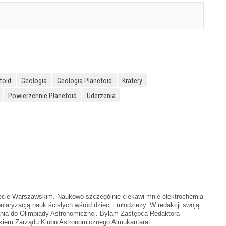
toid
Geologia
Geologia Planetoid
Kratery
Powierzchnie Planetoid
Uderzenia
tecie Warszawskim. Naukowo szczególnie ciekawi mnie elektrochemia
ularyzacją nauk ścisłych wśród dzieci i młodzieży. W redakcji swoją
ania do Olimpiady Astronomicznej. Byłam Zastępcą Redaktora
nkiem Zarządu Klubu Astronomicznego Almukantarat.