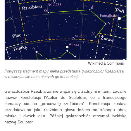
Wikimedia Commons
Powyższy fragment mapy nieba przedstawia gwiazdozbiór Rzeźbiarza
w towarzystwie otaczających go konstelacji.
Gwiazdozbiór Rzeźbiarza nie wiąże się z żadnymi mitami. Lacaille
nazwał konstelację l’Atelier du Sculpteur, co z francuskiego
tłumaczy się na „pracownię rzeźbiarza”. Konstelacja została
przedstawiona jako rzeźbiona głowa leżąca na trójnogu obok
młotka i dwóch dłut. Później gwiazdozbiór otrzymał łacińską
nazwę Sculptor.