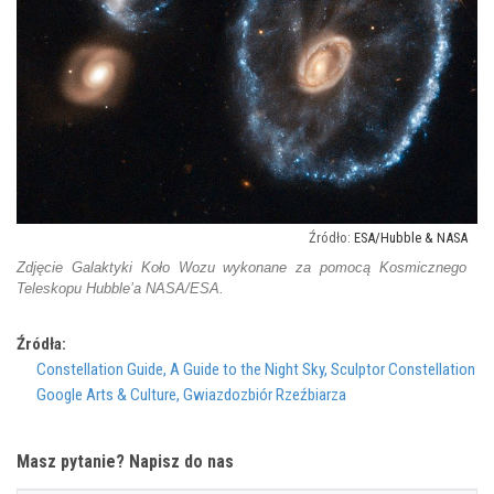
ESA/Hubble & NASA
Zdjęcie Galaktyki Koło Wozu wykonane za pomocą Kosmicznego
Teleskopu Hubble’a NASA/ESA.
Źródła:
Constellation Guide, A Guide to the Night Sky, Sculptor Constellation
Google Arts & Culture, Gwiazdozbiór Rzeźbiarza
Masz pytanie? Napisz do nas