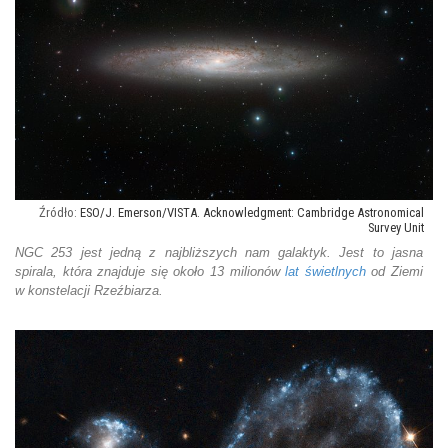
ESO/J. Emerson/VISTA. Acknowledgment: Cambridge Astronomical
Survey Unit
NGC 253 jest jedną z najbliższych nam galaktyk. Jest to jasna
spirala, która znajduje się około 13 milionów
lat świetlnych
od Ziemi
w konstelacji Rzeźbiarza.