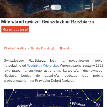
Przejdź do zawartości
Menu
Mity wśród gwiazd: Gwiazdozbiór Rzeźbiarza
Mity wśród gwiazd
Posted on
19 kwietnia 2022
by
Natalia Kowalczyk
4k odsłon
Gwiazdozbiór Rzeźbiarza leży na południowym niebie,
na południe od
Wodnika
i
Wieloryba
. Wprowadzony został w 1752
roku przez francuskiego astronoma, kartografa i duchownego,
Nicolasa Louisa de Lacaille′a, podczas jego pobytu
w obserwatorium na Przylądku Dobrej Nadziei.