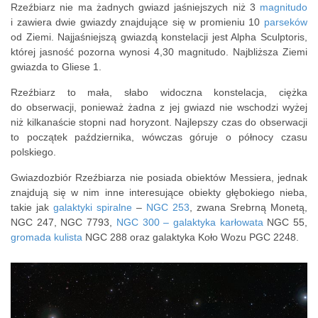
Rzeźbiarz nie ma żadnych gwiazd jaśniejszych niż 3
magnitudo
i zawiera dwie gwiazdy znajdujące się w promieniu 10
parseków
od Ziemi. Najjaśniejszą gwiazdą konstelacji jest Alpha Sculptoris,
której jasność pozorna wynosi 4,30 magnitudo. Najbliższa Ziemi
gwiazda to Gliese 1.
Rzeźbiarz to mała, słabo widoczna konstelacja, ciężka
do obserwacji, ponieważ żadna z jej gwiazd nie wschodzi wyżej
niż kilkanaście stopni nad horyzont. Najlepszy czas do obserwacji
to początek października, wówczas góruje o północy czasu
polskiego.
Gwiazdozbiór Rzeźbiarza nie posiada obiektów Messiera, jednak
znajdują się w nim inne interesujące obiekty głębokiego nieba,
takie jak
galaktyki spiralne
–
NGC 253
, zwana Srebrną Monetą,
NGC 247, NGC 7793,
NGC 300 –
galaktyka karłowata
NGC 55,
gromada kulista
NGC 288 oraz galaktyka Koło Wozu PGC 2248.