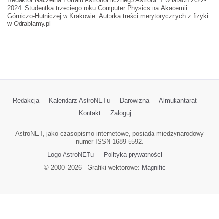
Redaktor Naczelna Portalu Astronomicznego AstroNET w latach 2022-
2024. Studentka trzeciego roku Computer Physics na Akademii
Górniczo-Hutniczej w Krakowie. Autorka treści merytorycznych z fizyki
w Odrabiamy.pl
Redakcja
Kalendarz AstroNETu
Darowizna
Almukantarat
Kontakt
Zaloguj
AstroNET, jako czasopismo internetowe, posiada międzynarodowy
numer ISSN 1689-5592.
Logo AstroNETu
Polityka prywatności
© 2000–
2026
Grafiki wektorowe:
Magnific