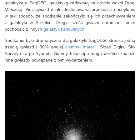
galaktyką a SagDEG, galaktyką karłowatą na orbicie wokół Drogi
Mlecznej. Pięć gwiazd miało dostosowaną prędkość i nachylenie
w taki sposób, że spotkanie zakończyło się ich przechwyceniem
z galaktyki w Strzelcu. Drugie sześć gwiazd natomiast może
pochodzić z innych
galaktyk karłowatych
.
Spotkanie było dramatyczne dla galaktyki SagDEG: straciła jedną
trzecią gwiazd i 90% swojej
ciemnej materii
. Sloan Digital Sky
Survey i Large Synoptic Survey Telescope mogą wkrótce znaleźć
inne gwiazdy powiązane z tym wydarzeniem.