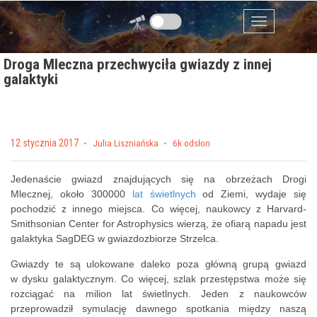
Przejdź do zawartości
Menu
Droga Mleczna przechwyciła gwiazdy z innej
galaktyki
Posted on
12 stycznia 2017
by
Julia Liszniańska
6k odsłon
Jedenaście gwiazd znajdujących się na obrzeżach Drogi
Mlecznej, około 300000
lat świetlnych
od Ziemi, wydaje się
pochodzić z innego miejsca. Co więcej, naukowcy z Harvard-
Smithsonian Center for Astrophysics wierzą, że ofiarą napadu jest
galaktyka SagDEG w gwiazdozbiorze Strzelca.
Gwiazdy te są ulokowane daleko poza główną grupą gwiazd
w dysku galaktycznym. Co więcej, szlak przestępstwa może się
rozciągać na milion lat świetlnych. Jeden z naukowców
przeprowadził symulację dawnego spotkania między naszą