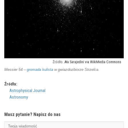
Ata Sarajedini via WikiMedia Commons
Messier 54 –
gromada kulista
w gwiazdozbiorze Strzelca.
Źródła:
Astrophysical Journal
Astronomy
Masz pytanie? Napisz do nas