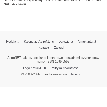
przez Polsko-Amerykańską Komisję Fulbrighta, Microsoft Career Club
oraz G4G Nokia.
Redakcja
Kalendarz AstroNETu
Darowizna
Almukantarat
Kontakt
Zaloguj
AstroNET, jako czasopismo internetowe, posiada międzynarodowy
numer ISSN 1689-5592.
Logo AstroNETu
Polityka prywatności
© 2000–
2026
Grafiki wektorowe:
Magnific