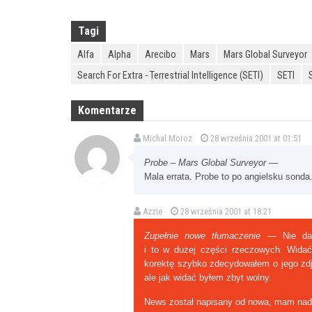
Tagi
Alfa
Alpha
Arecibo
Mars
Mars Global Surveyor
Search For Extra - Terrestrial Intelligence (SETI)
SETI
Komentarze
Michal Moroz
28 września 2001 at 01:51
Probe – Mars Global Surveyor
—
Mala errata. Probe to po angielsku sonda
Azzie
28 września 2001 at 18:21
Zupełnie nowe tłumaczenie
— Nie da s
i to w dużej części rzeczowych. Wida
korektę szybko zdecydowałem o jego zdję
ale jak widać byłem zbyt wolny.
News został napisany od nowa, mam nadz