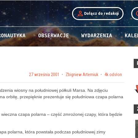
person
t
Dołącz do redakcji
RONAUTYKA
OBSERWACJE
WYDARZENIA
KALE
Posted on
27 września 2001
by
Zbigniew Artemiuk
4k odsłon
zenia wiosny na południowej półkuli Marsa. Na zdjęciu
na orbitę, przepięknie prezentuje się południowa czapa polarna
 wieczna czapa polarna – część zmrożonej czapy, która będzie
apa polarna, która powstała podczas południowej zimy