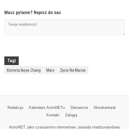
Masz pytanie? Napisz do nas
Tagi
Kometa Ikeya-Zhang
Mars
Życie Na Marsie
Redakcja
Kalendarz AstroNETu
Darowizna
Almukantarat
Kontakt
Zaloguj
AstroNET, jako czasopismo internetowe, posiada międzynarodowy