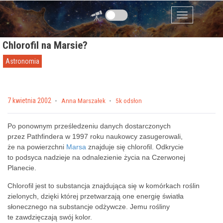
Przejdź do zawartości
Menu
Chlorofil na Marsie?
Astronomia
Posted on
7 kwietnia 2002
by
Anna Marszałek
5k odsłon
Po ponownym prześledzeniu danych dostarczonych
przez Pathfindera w 1997 roku naukowcy zasugerowali,
że na powierzchni
Marsa
znajduje się chlorofil. Odkrycie
to podsyca nadzieje na odnalezienie życia na Czerwonej
Planecie.
Chlorofil jest to substancja znajdująca się w komórkach roślin
zielonych, dzięki której przetwarzają one energię światła
słonecznego na substancje odżywcze. Jemu rośliny
te zawdzięczają swój kolor.