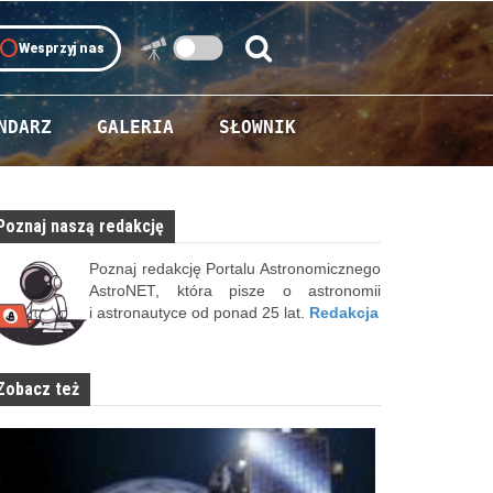
oll
Wesprzyj nas
Szukaj:
Szukaj
NDARZ
GALERIA
SŁOWNIK
Poznaj naszą redakcję
Poznaj redakcję Portalu Astronomicznego
AstroNET, która pisze o astronomii
i astronautyce od ponad 25 lat.
Redakcja
Zobacz też