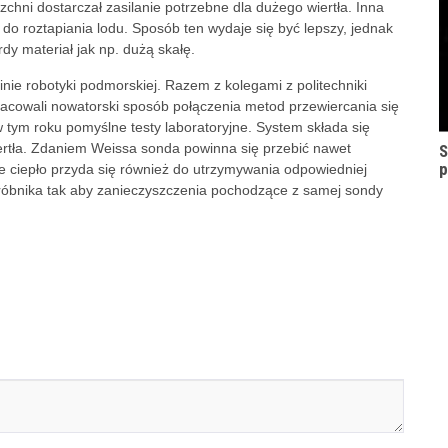
chni dostarczał zasilanie potrzebne dla dużego wiertła. Inna
do roztapiania lodu. Sposób ten wydaje się być lepszy, jednak
dy materiał jak np. dużą skałę.
ie robotyki podmorskiej. Razem z kolegami z politechniki
pracowali nowatorski sposób połączenia metod przewiercania się
 w tym roku pomyślne testy laboratoryjne. System składa się
iertła. Zdaniem Weissa sonda powinna się przebić nawet
S
p
e ciepło przyda się również do utrzymywania odpowiedniej
próbnika tak aby zanieczyszczenia pochodzące z samej sondy