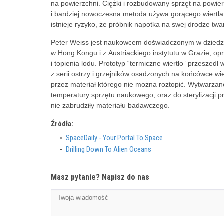
na powierzchni. Ciężki i rozbudowany sprzęt na powierz
i bardziej nowoczesna metoda używa gorącego wiertła 
istnieje ryzyko, że próbnik napotka na swej drodze twar
Peter Weiss jest naukowcem doświadczonym w dziedzin
w Hong Kongu i z Austriackiego instytutu w Grazie, o
i topienia lodu. Prototyp “termiczne wiertło” przeszedł
z serii ostrzy i grzejników osadzonych na końcówce w
przez materiał którego nie można roztopić. Wytwarzan
temperatury sprzętu naukowego, oraz do sterylizacji 
nie zabrudziły materiału badawczego.
Źródła:
SpaceDaily - Your Portal To Space
Drilling Down To Alien Oceans
Masz pytanie? Napisz do nas