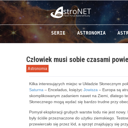
Przejdź do zawartości
SERIE
ASTRONOMIA
AST
Człowiek musi sobie czasami powie
Astronomia
Kilka interesujących miejsc w Układzie Słonecznym pok
Saturna
– Enceladus, księżyc
Jowisza
– Europa są atra
skomplikowanym zadaniem nawet na Ziemi, dlatego te
Słonecznego mogą wydać się bardzo trudne przy obec
Pomysł eksploracji grubych warstw lodu nie jest nowy
były ściśle przeznaczone do użytku ziemskiego. Testow
przewiercało się przez lód, a sprzęt znajdujący się prz