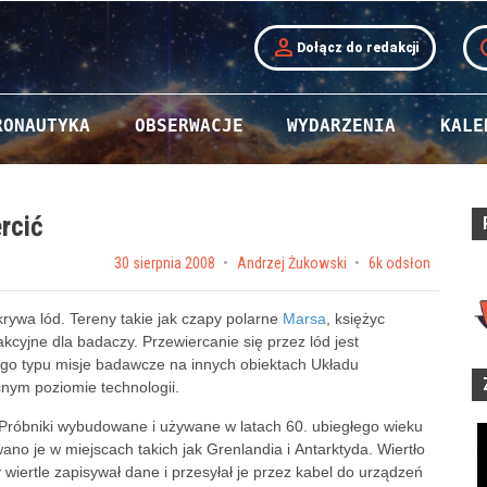
person
t
Dołącz do redakcji
RONAUTYKA
OBSERWACJE
WYDARZENIA
KALE
rcić
Posted on
30 sierpnia 2008
by
Andrzej Żukowski
6k odsłon
rywa lód. Tereny takie jak czapy polarne
Marsa
, księżyc
kcyjne dla badaczy. Przewiercanie się przez lód jest
go typu misje badawcze na innych obiektach Układu
nym poziomie technologii.
. Próbniki wybudowane i używane w latach 60. ubiegłego wieku
ano je w miejscach takich jak Grenlandia i Antarktyda. Wiertło
y wiertle zapisywał dane i przesyłał je przez kabel do urządzeń