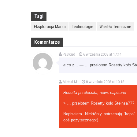
Tagi
Eksploracja Marsa
Technologie
Wiertło Termiczne
Komentarze
PaSKud
6 września 2008 at 17:14
a co z…
— … przelotem Rosetty koło St
Michał M.
8 września 2008 at 10:18
Rosetta przeleciała, news napisano
> … przelotem Rosetty koło Steinsa???
Napisałem. Niektórzy potrzebują “kopa” (
coś pożytecznego:)