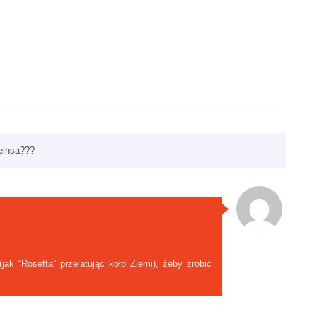
einsa???
jak “Rosetta” przelatując koło Ziemi), żeby zrobić