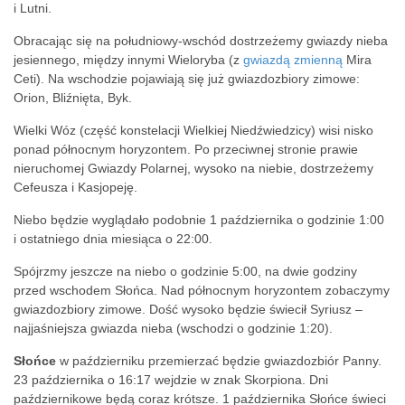
i Lutni.
Obracając się na południowy-wschód dostrzeżemy gwiazdy nieba
jesiennego, między innymi Wieloryba (z
gwiazdą zmienną
Mira
Ceti). Na wschodzie pojawiają się już gwiazdozbiory zimowe:
Orion, Bliźnięta, Byk.
Wielki Wóz (część konstelacji Wielkiej Niedźwiedzicy) wisi nisko
ponad północnym horyzontem. Po przeciwnej stronie prawie
nieruchomej Gwiazdy Polarnej, wysoko na niebie, dostrzeżemy
Cefeusza i Kasjopeję.
Niebo będzie wyglądało podobnie 1 października o godzinie 1:00
i ostatniego dnia miesiąca o 22:00.
Spójrzmy jeszcze na niebo o godzinie 5:00, na dwie godziny
przed wschodem Słońca. Nad północnym horyzontem zobaczymy
gwiazdozbiory zimowe. Dość wysoko będzie świecił Syriusz –
najjaśniejsza gwiazda nieba (wschodzi o godzinie 1:20).
Słońce
w październiku przemierzać będzie gwiazdozbiór Panny.
23 października o 16:17 wejdzie w znak Skorpiona. Dni
październikowe będą coraz krótsze. 1 października Słońce świeci