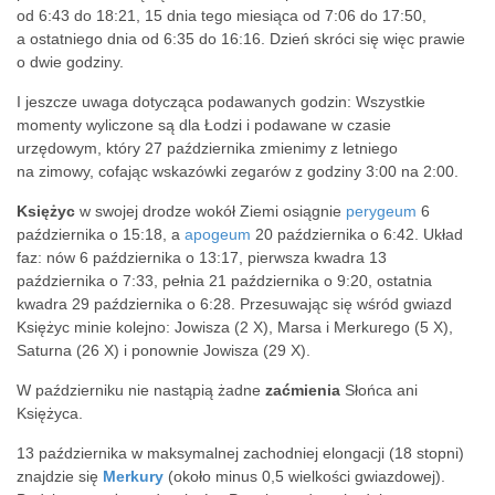
od 6:43 do 18:21, 15 dnia tego miesiąca od 7:06 do 17:50,
a ostatniego dnia od 6:35 do 16:16. Dzień skróci się więc prawie
o dwie godziny.
I jeszcze uwaga dotycząca podawanych godzin: Wszystkie
momenty wyliczone są dla Łodzi i podawane w czasie
urzędowym, który 27 października zmienimy z letniego
na zimowy, cofając wskazówki zegarów z godziny 3:00 na 2:00.
Księżyc
w swojej drodze wokół Ziemi osiągnie
perygeum
6
października o 15:18, a
apogeum
20 października o 6:42. Układ
faz: nów 6 października o 13:17, pierwsza kwadra 13
października o 7:33, pełnia 21 października o 9:20, ostatnia
kwadra 29 października o 6:28. Przesuwając się wśród gwiazd
Księżyc minie kolejno: Jowisza (2 X), Marsa i Merkurego (5 X),
Saturna (26 X) i ponownie Jowisza (29 X).
W październiku nie nastąpią żadne
zaćmienia
Słońca ani
Księżyca.
13 października w maksymalnej zachodniej elongacji (18 stopni)
znajdzie się
Merkury
(około minus 0,5 wielkości gwiazdowej).