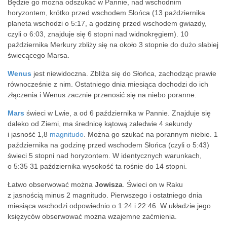
Będzie go można odszukać w Pannie, nad wschodnim
horyzontem, krótko przed wschodem Słońca (13 października
planeta wschodzi o 5:17, a godzinę przed wschodem gwiazdy,
czyli o 6:03, znajduje się 6 stopni nad widnokręgiem). 10
października Merkury zbliży się na około 3 stopnie do dużo słabiej
świecącego Marsa.
Wenus
jest niewidoczna. Zbliża się do Słońca, zachodząc prawie
równocześnie z nim. Ostatniego dnia miesiąca dochodzi do ich
złączenia i Wenus zacznie przenosić się na niebo poranne.
Mars
świeci w Lwie, a od 6 października w Pannie. Znajduje się
daleko od Ziemi, ma średnicę kątową zaledwie 4 sekundy
i jasność 1,8
magnitudo
. Można go szukać na porannym niebie. 1
października na godzinę przed wschodem Słońca (czyli o 5:43)
świeci 5 stopni nad horyzontem. W identycznych warunkach,
o 5:35 31 października
wysokość ta rośnie do 14 stopni.
Łatwo obserwować można
Jowisza
. Świeci on w Raku
z jasnością minus 2 magnitudo. Pierwszego i ostatniego dnia
miesiąca wschodzi odpowiednio o 1:24 i 22:46. W układzie jego
księżyców obserwować można wzajemne zaćmienia.