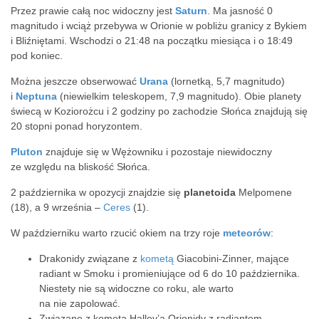
Przez prawie całą noc widoczny jest
Saturn
. Ma jasność 0
magnitudo i wciąż przebywa w Orionie w pobliżu granicy z Bykiem
i Bliźniętami. Wschodzi o 21:48 na początku miesiąca i o 18:49
pod koniec.
Można jeszcze obserwować
Urana
(lornetką, 5,7 magnitudo)
i
Neptuna
(niewielkim teleskopem, 7,9 magnitudo). Obie planety
świecą w Koziorożcu i 2 godziny po zachodzie Słońca znajdują się
20 stopni ponad horyzontem.
Pluton
znajduje się w Wężowniku i pozostaje niewidoczny
ze względu na bliskość Słońca.
2 października w opozycji znajdzie się
planetoida
Melpomene
(18), a 9 września –
Ceres
(1).
W październiku warto rzucić okiem na trzy roje
meteorów
:
Drakonidy związane z
kometą
Giacobini-Zinner, mające
radiant w Smoku i promieniujące od 6 do 10 października.
Niestety nie są widoczne co roku, ale warto
na nie zapolować.
Związane z kometą Halley’a Orionidy z radiantem