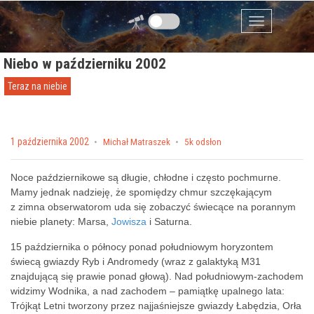
Przejdź do zawartości
Menu
Niebo w październiku 2002
Teraz na niebie
Posted on
1 października 2002
by
Michał Matraszek
5k odsłon
Noce październikowe są długie, chłodne i często pochmurne.
Mamy jednak nadzieję, że spomiędzy chmur szczękającym
z zimna obserwatorom uda się zobaczyć świecące na porannym
niebie planety: Marsa,
Jowisza
i Saturna.
15 października o północy ponad południowym horyzontem
świecą gwiazdy Ryb i Andromedy (wraz z galaktyką M31
znajdującą się prawie ponad głową). Nad południowym-zachodem
widzimy Wodnika, a nad zachodem – pamiątkę upalnego lata:
Trójkąt Letni tworzony przez najjaśniejsze gwiazdy Łabędzia, Orła