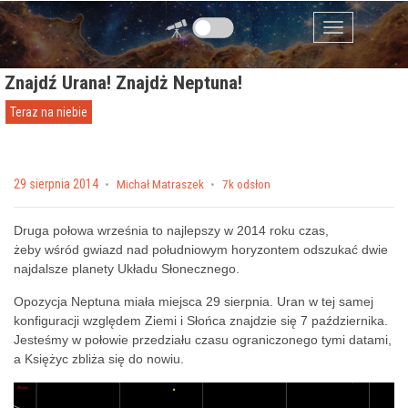
Przejdź do zawartości
Menu
Znajdź Urana! Znajdż Neptuna!
Teraz na niebie
Posted on
29 sierpnia 2014
by
Michał Matraszek
7k odsłon
Druga połowa września to najlepszy w 2014 roku czas,
żeby wśród gwiazd nad południowym horyzontem odszukać dwie
najdalsze planety Układu Słonecznego.
Opozycja Neptuna miała miejsca 29 sierpnia. Uran w tej samej
konfiguracji względem Ziemi i Słońca znajdzie się 7 października.
Jesteśmy w połowie przedziału czasu ograniczonego tymi datami,
a Księżyc zbliża się do nowiu.