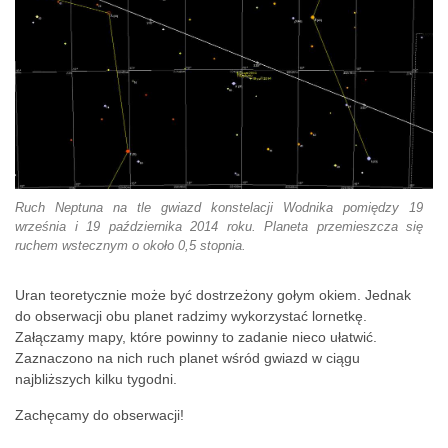
Ruch Neptuna na tle gwiazd konstelacji Wodnika pomiędzy 19
września i 19 października 2014 roku. Planeta przemieszcza się
ruchem wstecznym o około 0,5 stopnia.
Uran teoretycznie może być dostrzeżony gołym okiem. Jednak
do obserwacji obu planet radzimy wykorzystać lornetkę.
Załączamy mapy, które powinny to zadanie nieco ułatwić.
Zaznaczono na nich ruch planet wśród gwiazd w ciągu
najbliższych kilku tygodni.
Zachęcamy do obserwacji!