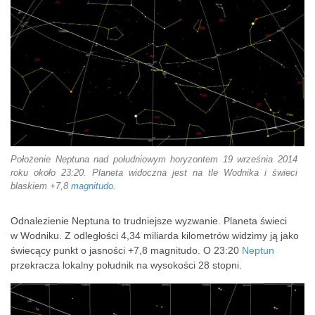
Położenie Neptuna nad południowym horyzontem 19 września 2014
roku około 23:20. Planeta widoczna jest na tle Wodnika i świeci
blaskiem +7,8
magnitudo
.
Odnalezienie Neptuna to trudniejsze wyzwanie. Planeta świeci
w Wodniku. Z odległości 4,34 miliarda kilometrów widzimy ją jako
świecący punkt o jasności +7,8 magnitudo. O 23:20
Neptun
przekracza lokalny południk na wysokości 28 stopni.