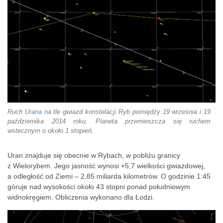
Ruch
Urana
na tle gwiazd konstelacji Ryb pomiędzy 19 września i 19
października 2014 roku. Planeta przemieszcza się ruchem
wstecznym o około 1 stopień.
Uran znajduje się obecnie w Rybach, w pobliżu granicy
z Wielorybem. Jego jasność wynosi +5,7 wielkości gwiazdowej,
a odległość od Ziemi – 2,85 miliarda kilometrów. O godzinie 1:45
góruje nad wysokości około 43 stopni ponad południowym
widnokręgiem. Obliczenia wykonano dla Łodzi.