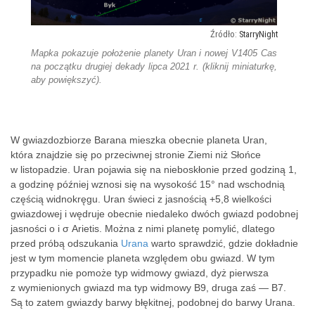
StarryNight
Mapka pokazuje położenie planety Uran i nowej V1405 Cas
na początku drugiej dekady lipca 2021 r. (kliknij miniaturkę,
aby powiększyć).
W gwiazdozbiorze Barana mieszka obecnie planeta Uran,
która znajdzie się po przeciwnej stronie Ziemi niż Słońce
w listopadzie. Uran pojawia się na nieboskłonie przed godziną 1,
a godzinę później wznosi się na wysokość 15° nad wschodnią
częścią widnokręgu. Uran świeci z jasnością +5,8 wielkości
gwiazdowej i wędruje obecnie niedaleko dwóch gwiazd podobnej
jasności o i σ Arietis. Można z nimi planetę pomylić, dlatego
przed próbą odszukania
Urana
warto sprawdzić, gdzie dokładnie
jest w tym momencie planeta względem obu gwiazd. W tym
przypadku nie pomoże typ widmowy gwiazd, dyż pierwsza
z wymienionych gwiazd ma typ widmowy B9, druga zaś — B7.
Są to zatem gwiazdy barwy błękitnej, podobnej do barwy Urana.