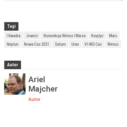
Tagi
I Kwadra
Jowisz
Koniunkcja Wenus I Marsa
Księżyc
Mars
Neptun
Nowa Cas 2021
Saturn
Uran
V1405 Cas
Wenus
Autor
Ariel
Majcher
Autor