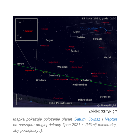
StarryNight
Mapka pokazuje położenie planet
Saturn
,
Jowisz
i
Neptun
na początku drugiej dekady lipca 2021 r. (kliknij miniaturkę,
aby powiększyć).