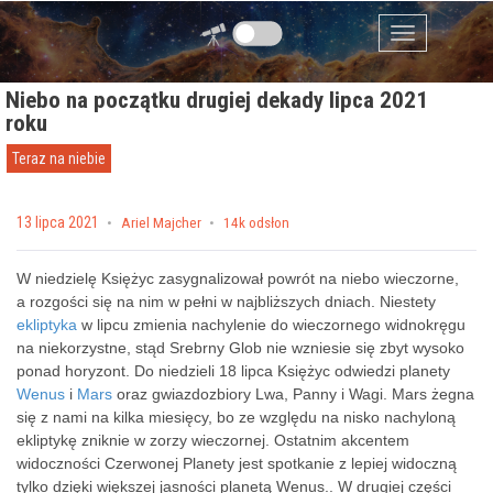
Przejdź do zawartości
Menu
Niebo na początku drugiej dekady lipca 2021
roku
Teraz na niebie
Posted on
13 lipca 2021
by
Ariel Majcher
14k odsłon
W niedzielę Księżyc zasygnalizował powrót na niebo wieczorne,
a rozgości się na nim w pełni w najbliższych dniach. Niestety
ekliptyka
w lipcu zmienia nachylenie do wieczornego widnokręgu
na niekorzystne, stąd Srebrny Glob nie wzniesie się zbyt wysoko
ponad horyzont. Do niedzieli 18 lipca Księżyc odwiedzi planety
Wenus
i
Mars
oraz gwiazdozbiory Lwa, Panny i Wagi. Mars żegna
się z nami na kilka miesięcy, bo ze względu na nisko nachyloną
ekliptykę zniknie w zorzy wieczornej. Ostatnim akcentem
widoczności Czerwonej Planety jest spotkanie z lepiej widoczną
tylko dzięki większej jasności planetą Wenus.. W drugiej części