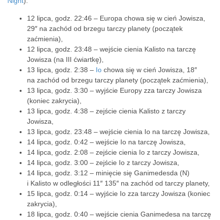
Night
):
12 lipca, godz. 22:46 – Europa chowa się w cień Jowisza,
29″ na zachód od brzegu tarczy planety (początek
zaćmienia),
12 lipca, godz. 23:48 – wejście cienia Kalisto na tarczę
Jowisza (na III ćwiartkę),
13 lipca, godz. 2:38 –
Io
chowa się w cień Jowisza, 18″
na zachód od brzegu tarczy planety (początek zaćmienia),
13 lipca, godz. 3:30 – wyjście Europy zza tarczy Jowisza
(koniec zakrycia),
13 lipca, godz. 4:38 – zejście cienia Kalisto z tarczy
Jowisza,
13 lipca, godz. 23:48 – wejście cienia Io na tarczę Jowisza,
14 lipca, godz. 0:42 – wejście Io na tarczę Jowisza,
14 lipca, godz. 2:08 – zejście cienia Io z tarczy Jowisza,
14 lipca, godz. 3:00 – zejście Io z tarczy Jowisza,
14 lipca, godz. 3:12 – minięcie się Ganimedesda (N)
i Kalisto w odległości 11″ 135″ na zachód od tarczy planety,
15 lipca, godz. 0:14 – wyjście Io zza tarczy Jowisza (koniec
zakrycia),
18 lipca, godz. 0:40 – wejście cienia Ganimedesa na tarczę