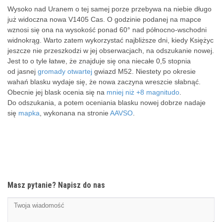
Wysoko nad Uranem o tej samej porze przebywa na niebie długo
już widoczna nowa V1405 Cas. O godzinie podanej na mapce
wznosi się ona na wysokość ponad 60° nad północno-wschodni
widnokrąg. Warto zatem wykorzystać najbliższe dni, kiedy Księżyc
jeszcze nie przeszkodzi w jej obserwacjach, na odszukanie nowej.
Jest to o tyle łatwe, że znajduje się ona niecałe 0,5 stopnia
od jasnej
gromady otwartej
gwiazd M52. Niestety po okresie
wahań blasku wydaje się, że nowa zaczyna wreszcie słabnąć.
Obecnie jej blask ocenia się na
mniej niż +8 magnitudo
.
Do odszukania, a potem oceniania blasku nowej dobrze nadaje
się
mapka
, wykonana na stronie
AAVSO
.
Masz pytanie? Napisz do nas