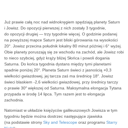
Już prawie całą noc nad widnokręgiem spędziają planety Saturn
i Jowisz. Do opozycji pierwszej z nich zostały 3 tygodnie,
do opozycji drugiej — trzy tygodnie więcej. O godzinie podanej
na powyższej mapce Saturn jest bliski górowania na wysokości
20°. Jowisz przecina południk lokalny 80 minut później i 6° wyżej.
Obie planety poruszają się ze wschodu na zachód, ale Jowisz robi
to nieco szybciej, gdyż krąży bliżej Słońca i powoli dogania
Saturna. Do końca tygodnia dystans między tymi planetami
spadnie poniżej 20°. Planeta Saturn świeci z jasnością +0,3
wielkości gwiazdowej, jej tarcza zaś ma średnicę 18″. Jowisz
świeci blaskiem -2,6 wielkości gwiazdowej, przy średnicy tarczy
o prawie 30″ większej od Saturna. Maksymalna elongacja Tytana
przypada w środę 14 lipca. Tym razem jest to elongacja
zachodnia.
Natomiast w układzie księżyców galileuszowych Jowisza w tym
tygodniu będzie można dostrzec następujące zjawiska
(na podstawie strony
Sky and Telescope
oraz programu
Starry