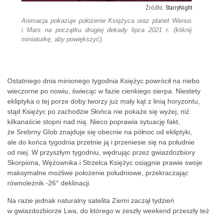
StarryNight
Animacja pokazuje położenie Księżyca oraz planet Wenus
i Mars na początku drugiej dekady lipca 2021 r. (kliknij
miniaturkę, aby powiększyć).
Ostatniego dnia minionego tygodnia Księżyc powrócił na niebo
wieczorne po nowiu, świecąc w fazie cienkiego sierpa. Niestety
ekliptyka o tej porze doby tworzy już mały kąt z linią horyzontu,
stąd Księżyc po zachodzie Słońca nie pokaże się wyżej, niż
kilkanaście stopni nad nią. Nieco poprawia sytuację fakt,
że Srebrny Glob znajduje się obecnie na północ od ekliptyki,
ale do końca tygodnia przetnie ją i przeniesie się na południe
od niej. W przyszłym tygodniu, wędrując przez gwiazdozbiory
Skorpiona, Wężownika i Strzelca Księżyc osiągnie prawie swoje
maksymalne możliwe położenie południowe, przekraczając
równoleżnik -26° deklinacji.
Na razie jednak naturalny satelita Ziemi zaczął tydzień
w gwiazdozbiorze Lwa, do którego w zeszły weekend przeszły też