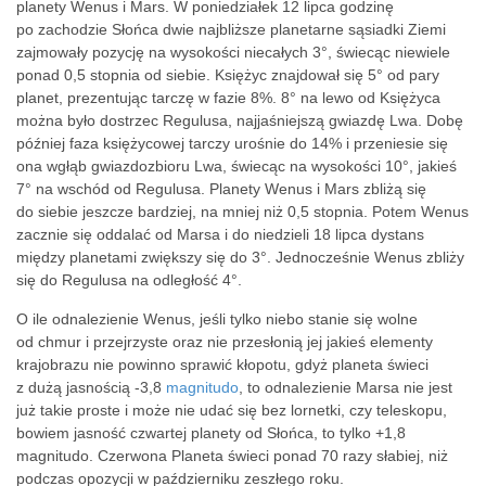
planety Wenus i Mars. W poniedziałek 12 lipca godzinę
po zachodzie Słońca dwie najbliższe planetarne sąsiadki Ziemi
zajmowały pozycję na wysokości niecałych 3°, świecąc niewiele
ponad 0,5 stopnia od siebie. Księżyc znajdował się 5° od pary
planet, prezentując tarczę w fazie 8%. 8° na lewo od Księżyca
można było dostrzec Regulusa, najjaśniejszą gwiazdę Lwa. Dobę
później faza księżycowej tarczy urośnie do 14% i przeniesie się
ona wgłąb gwiazdozbioru Lwa, świecąc na wysokości 10°, jakieś
7° na wschód od Regulusa. Planety Wenus i Mars zbliżą się
do siebie jeszcze bardziej, na mniej niż 0,5 stopnia. Potem Wenus
zacznie się oddalać od Marsa i do niedzieli 18 lipca dystans
między planetami zwiększy się do 3°. Jednocześnie Wenus zbliży
się do Regulusa na odległość 4°.
O ile odnalezienie Wenus, jeśli tylko niebo stanie się wolne
od chmur i przejrzyste oraz nie przesłonią jej jakieś elementy
krajobrazu nie powinno sprawić kłopotu, gdyż planeta świeci
z dużą jasnością -3,8
magnitudo
, to odnalezienie Marsa nie jest
już takie proste i może nie udać się bez lornetki, czy teleskopu,
bowiem jasność czwartej planety od Słońca, to tylko +1,8
magnitudo. Czerwona Planeta świeci ponad 70 razy słabiej, niż
podczas opozycji w październiku zeszłego roku.