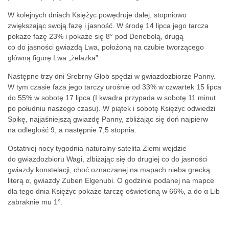
W kolejnych dniach Księżyc powędruje dalej, stopniowo
zwiększając swoją fazę i jasność. W środę 14 lipca jego tarcza
pokaże fazę 23% i pokaże się 8° pod Denebolą, drugą
co do jasności gwiazdą Lwa, położoną na czubie tworzącego
główną figurę Lwa „żelazka”.
Następne trzy dni Srebrny Glob spędzi w gwiazdozbiorze Panny.
W tym czasie faza jego tarczy urośnie od 33% w czwartek 15 lipca
do 55% w sobotę 17 lipca (I kwadra przypada w sobotę 11 minut
po południu naszego czasu). W piątek i sobotę Księżyc odwiedzi
Spikę, najjaśniejszą gwiazdę Panny, zbliżając się doń najpierw
na odległość 9, a następnie 7,5 stopnia.
Ostatniej nocy tygodnia naturalny satelita Ziemi wejdzie
do gwiazdozbioru Wagi, zlbiżając się do drugiej co do jasności
gwiazdy konstelacji, choć oznaczanej na mapach nieba grecką
literą α, gwiazdy Zuben Elgenubi. O godzinie podanej na mapce
dla tego dnia Księżyc pokaże tarczę oświetloną w 66%, a do α Lib
zabraknie mu 1°.