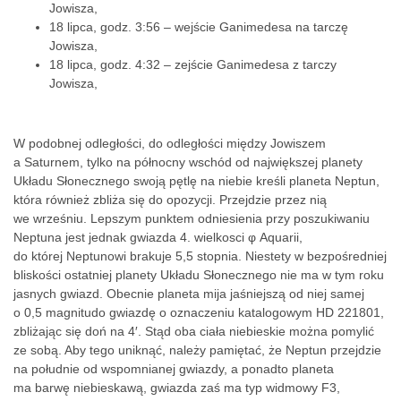
Jowisza,
18 lipca, godz. 3:56 – wejście Ganimedesa na tarczę
Jowisza,
18 lipca, godz. 4:32 – zejście Ganimedesa z tarczy
Jowisza,
W podobnej odległości, do odległości między Jowiszem
a Saturnem, tylko na północny wschód od największej planety
Układu Słonecznego swoją pętlę na niebie kreśli planeta Neptun,
która również zbliża się do opozycji. Przejdzie przez nią
we wrześniu. Lepszym punktem odniesienia przy poszukiwaniu
Neptuna jest jednak gwiazda 4. wielkosci φ Aquarii,
do której Neptunowi brakuje 5,5 stopnia. Niestety w bezpośredniej
bliskości ostatniej planety Układu Słonecznego nie ma w tym roku
jasnych gwiazd. Obecnie planeta mija jaśniejszą od niej samej
o 0,5 magnitudo gwiazdę o oznaczeniu katalogowym HD 221801,
zbliżając się doń na 4′. Stąd oba ciała niebieskie można pomylić
ze sobą. Aby tego uniknąć, należy pamiętać, że Neptun przejdzie
na południe od wspomnianej gwiazdy, a ponadto planeta
ma barwę niebieskawą, gwiazda zaś ma typ widmowy F3,