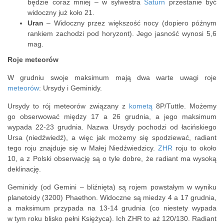
będzie coraz mniej – w sylwestra
Saturn
przestanie być
widoczny już koło 21.
Uran
– Widoczny przez większość nocy (dopiero późnym
rankiem zachodzi pod horyzont). Jego jasność wynosi 5,6
mag.
Roje meteorów
W grudniu swoje maksimum mają dwa warte uwagi roje
meteorów
: Ursydy i Geminidy.
Ursydy to rój meteorów związany z
kometą
8P/Tuttle. Możemy
go obserwować między 17 a 26 grudnia, a jego maksimum
wypada 22-23 grudnia. Nazwa Ursydy pochodzi od łacińskiego
Ursa (niedźwiedź), a więc jak możemy się spodziewać, radiant
tego roju znajduje się w Małej Niedźwiedzicy.
ZHR
roju to około
10, a z Polski obserwację są o tyle dobre, że radiant ma wysoką
deklinację.
Geminidy (od Gemini – bliźnięta) są rojem powstałym w wyniku
planetoidy (3200) Phaethon. Widoczne są miedzy 4 a 17 grudnia,
a maksimum przypada na 13-14 grudnia (co niestety wypada
w tym roku blisko pełni Księżyca). Ich ZHR to aż 120/130. Radiant