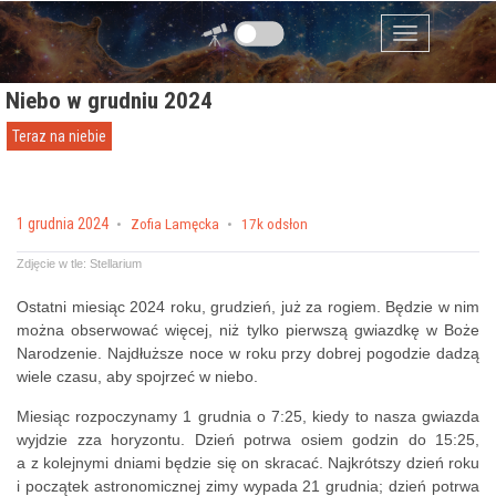
Przejdź do zawartości
Menu
Niebo w grudniu 2024
Teraz na niebie
Posted on
1 grudnia 2024
by
Zofia Lamęcka
17k odsłon
Zdjęcie w tle: Stellarium
Ostatni miesiąc 2024 roku, grudzień, już za rogiem. Będzie w nim
można obserwować więcej, niż tylko pierwszą gwiazdkę w Boże
Narodzenie. Najdłuższe noce w roku przy dobrej pogodzie dadzą
wiele czasu, aby spojrzeć w niebo.
Miesiąc rozpoczynamy 1 grudnia o 7:25, kiedy to nasza gwiazda
wyjdzie zza horyzontu. Dzień potrwa osiem godzin do 15:25,
a z kolejnymi dniami będzie się on skracać. Najkrótszy dzień roku
i początek astronomicznej zimy wypada 21 grudnia; dzień potrwa