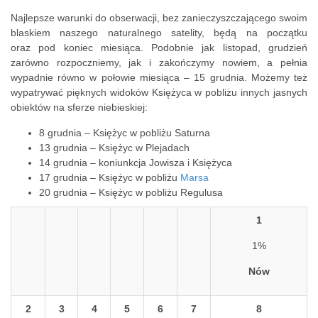
Najlepsze warunki do obserwacji, bez zanieczyszczającego swoim
blaskiem naszego naturalnego satelity, będą na początku
oraz pod koniec miesiąca. Podobnie jak listopad, grudzień
zarówno rozpoczniemy, jak i zakończymy nowiem, a pełnia
wypadnie równo w połowie miesiąca – 15 grudnia. Możemy też
wypatrywać pięknych widoków Księżyca w pobliżu innych jasnych
obiektów na sferze niebieskiej:
8 grudnia – Księżyc w pobliżu Saturna
13 grudnia – Księżyc w Plejadach
14 grudnia – koniunkcja Jowisza i Księżyca
17 grudnia – Księżyc w pobliżu
Marsa
20 grudnia – Księżyc w pobliżu Regulusa
1
1%
Nów
2
3
4
5
6
7
8