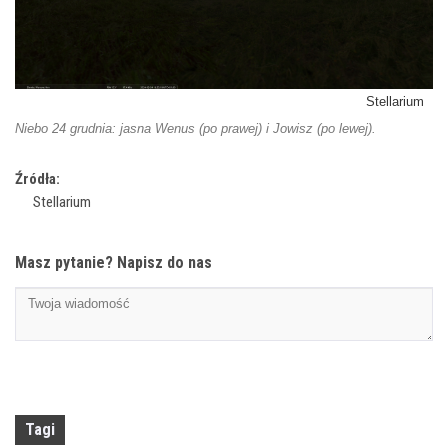
Stellarium
Niebo 24 grudnia: jasna Wenus (po prawej) i Jowisz (po lewej).
Źródła:
Stellarium
Masz pytanie? Napisz do nas
Tagi