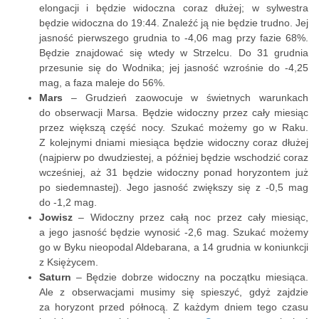
elongacji i będzie widoczna coraz dłużej; w sylwestra
będzie widoczna do 19:44. Znaleźć ją nie będzie trudno. Jej
jasność pierwszego grudnia to -4,06 mag przy fazie 68%.
Będzie znajdować się wtedy w Strzelcu. Do 31 grudnia
przesunie się do Wodnika; jej jasność wzrośnie do -4,25
mag, a faza maleje do 56%.
Mars
– Grudzień zaowocuje w świetnych warunkach
do obserwacji Marsa. Będzie widoczny przez cały miesiąc
przez większą część nocy. Szukać możemy go w Raku.
Z kolejnymi dniami miesiąca będzie widoczny coraz dłużej
(najpierw po dwudziestej, a później będzie wschodzić coraz
wcześniej, aż 31 będzie widoczny ponad horyzontem już
po siedemnastej). Jego jasność zwiększy się z -0,5 mag
do -1,2 mag.
Jowisz
– Widoczny przez całą noc przez cały miesiąc,
a jego jasność będzie wynosić -2,6 mag. Szukać możemy
go w Byku nieopodal Aldebarana, a 14 grudnia w koniunkcji
z Księżycem.
Saturn
– Będzie dobrze widoczny na początku miesiąca.
Ale z obserwacjami musimy się spieszyć, gdyż zajdzie
za horyzont przed północą. Z każdym dniem tego czasu