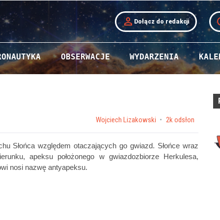
person
t
Dołącz do redakcji
RONAUTYKA
OBSERWACJE
WYDARZENIA
KALE
by
Wojciech Lizakowski
2k odsłon
 ruchu Słońca względem otaczających go gwiazd. Słońce wraz
runku, apeksu położonego w gwiazdozbiorze Herkulesa,
owi nosi nazwę antyapeksu.