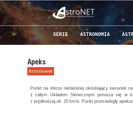
Przejdź do zawartości
SERIE
ASTRONOMIA
AST
Apeks
Astrosłownik
Punkt na sferze niebieskiej określający kierunek
z całym Układem Słonecznym porusza się w kie
z prędkością ok. 20 km/s. Punkt przeciwległy apeks