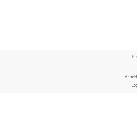
Re
AstroN
Lo