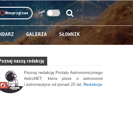
oll
Wesprzyj nas
Szukaj:
Szukaj
NDARZ
GALERIA
SŁOWNIK
Poznaj naszą redakcję
Poznaj redakcję Portalu Astronomicznego
AstroNET, która pisze o astronomii
i astronautyce od ponad 25 lat.
Redakcja