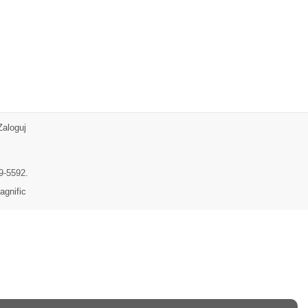
Zaloguj
9-5592.
agnific