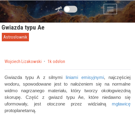
Przejdź do zawartości
Menu
Gwiazda typu Ae
Astrosłownik
by
Wojciech Lizakowski
1k odsłon
Gwiazda typu A z silnymi
liniami emisyjnymi
, najczęściej
wodoru, spowodowane jest to nałożeniem się na normalne
widmo nagrzanego materiału, który tworzy okołogwiezdną
skorupę. Część z gwiazd typu Ae, które niedawno się
uformowały, jest otoczone przez widzialną
mgławicę
protoplanetarną.