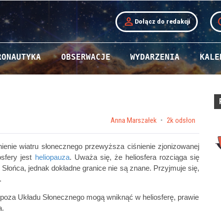
person
t
Dołącz do redakcji
RONAUTYKA
OBSERWACJE
WYDARZENIA
KALE
by
Anna Marszałek
2k odsłon
ienie wiatru słonecznego przewyższa ciśnienie zjonizowanej
osfery jest
heliopauza
. Uważa się, że heliosfera rozciąga się
Słońca, jednak dokładne granice nie są znane. Przyjmuje się,
.
spoza Układu Słonecznego mogą wniknąć w heliosferę, prawie
a.