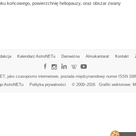
zoku końcowego, powierzchnię heliopauzy, oraz obszar zwany
dakcja
Kalendarz AstroNETu
Darowizna
Almukantarat
Kontakt
ET, jako czasopismo internetowe, posiada międzynarodowy numer ISSN 168
go AstroNETu
Polityka prywatności
© 2000–
2026
Grafiki wektorowe:
M