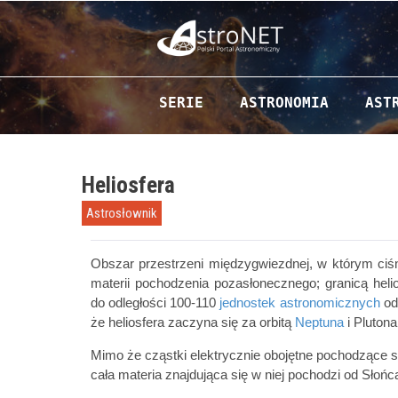
Przejdź do zawartości
SERIE
ASTRONOMIA
AST
Heliosfera
Astrosłownik
Obszar przestrzeni międzygwiezdnej, w którym ciśn
materii pochodzenia pozasłonecznego; granicą heli
do odległości 100-110
jednostek astronomicznych
od 
że heliosfera zaczyna się za orbitą
Neptuna
i Plutona
Mimo że cząstki elektrycznie obojętne pochodzące 
cała materia znajdująca się w niej pochodzi od Słońc