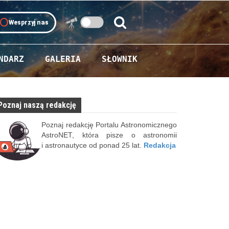
oll
Wesprzyj nas
Szukaj:
Szukaj
NDARZ
GALERIA
SŁOWNIK
Poznaj naszą redakcję
Poznaj redakcję Portalu Astronomicznego
AstroNET, która pisze o astronomii
i astronautyce od ponad 25 lat.
Redakcja