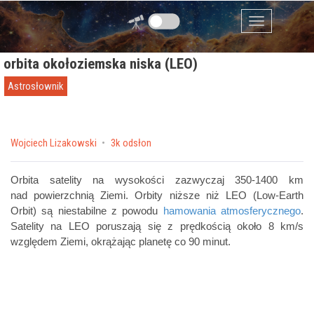
Przejdź do zawartości
Menu
orbita okołoziemska niska (LEO)
Astrosłownik
by
Wojciech Lizakowski
3k odsłon
Orbita satelity na wysokości zazwyczaj 350-1400 km
nad powierzchnią Ziemi. Orbity niższe niż LEO (Low-Earth
Orbit) są niestabilne z powodu
hamowania atmosferycznego
.
Satelity na LEO poruszają się z prędkością około 8 km/s
względem Ziemi, okrążając planetę co 90 minut.