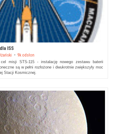
dla ISS
żański
9k odsłon
el misji STS-115 - instalację nowego zestawu baterii
oneczne są w pełni rozłożone i dwukrotnie zwiększyły moc
j Stacji Kosmicznej.