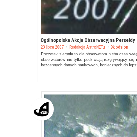
Ogólnopolska Akcja Obserwacyjna Perseidy
Posted on
23 lipca 2007
by
Redakcja AstroNETu
9k odsłon
Początek sierpnia to dla obserwatora nieba czas wyt
obserwatorów nie tylko podziwiają rozgrywający się n
bezcennych danych naukowych, koniecznych do leps