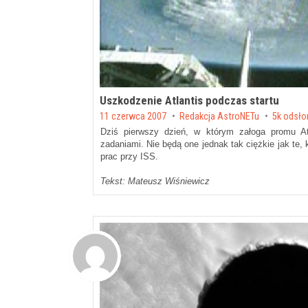
Uszkodzenie Atlantis podczas startu
Posted on
11 czerwca 2007
by
Redakcja AstroNETu
5k odsł
Dziś pierwszy dzień, w którym załoga promu A
zadaniami. Nie będą one jednak tak ciężkie jak te, 
prac przy ISS.
Tekst: Mateusz Wiśniewicz