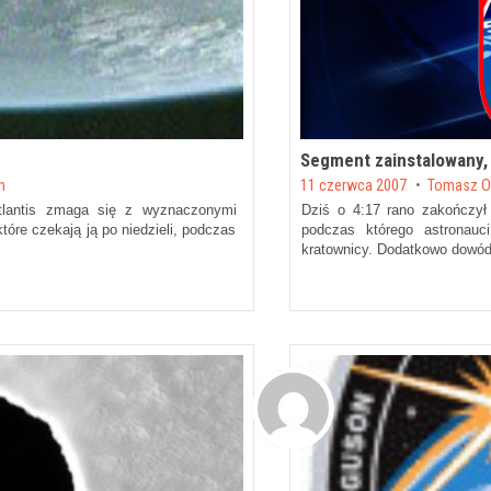
Segment zainstalowany,
Posted on
on
11 czerwca 2007
by
Tomasz O
tlantis zmaga się z wyznaczonymi
Dziś o 4:17 rano zakończył
które czekają ją po niedzieli, podczas
podczas którego astronauci
kratownicy. Dodatkowo dowód