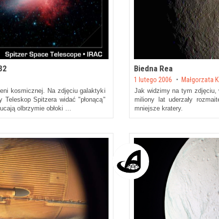
82
Biedna Rea
Posted on
1 lutego 2006
by
Małgorzata 
eni kosmicznej. Na zdjęciu galaktyki
Jak widzimy na tym zdjęciu,
Teleskop Spitzera widać "płonącą"
miliony lat uderzały rozmait
zucają olbrzymie obłoki …
mniejsze kratery.