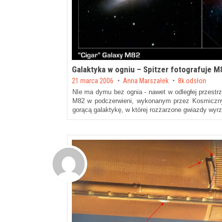
Galaktyka w ogniu – Spitzer fotografuje M
Posted on
21 marca 2006
by
Anna Marszałek
8k odsłon
NIe ma dymu bez ognia - nawet w odległej przestrz
M82 w podczerwieni, wykonanym przez Kosmiczny 
gorącą galaktykę, w której rozżarzone gwiazdy wyr