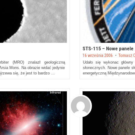
STS-115 – Nowe panele 
Posted on
16 września 2006
by
Tomasz O
iter (MRO) znalazł geologiczną
Udało się wykonac główny c
Arsia Mons. Na obrazie widać jedynie
słonecznych. Nowe panele sł
jrzewa się, że jest to bardzo …
energetyczną Międzynarodowe