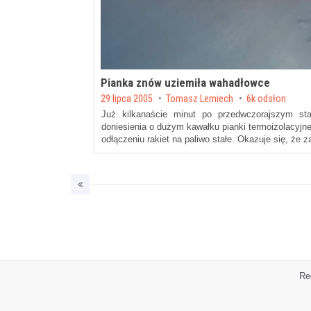
Pianka znów uziemiła wahadłowce
Posted on
29 lipca 2005
by
Tomasz Lemiech
6k odsłon
Już kilkanaście minut po przedwczorajszym sta
doniesienia o dużym kawałku pianki termoizolacyjnej
odłączeniu rakiet na paliwo stałe. Okazuje się, że 
Re