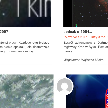
 2007
Jednak w 1054…
Posted on
15 czerwca 2007
by
Krzysztof S
ężonej pracy. Każdego roku tysiące
Zespół astronomów z Dartmout
a niebie spektakl, ale dostarczają
mgławicy
Krab w
Byku
. Pomiar
zego zrozumienia natury …
nauką.
Współautor: Wojciech Minko