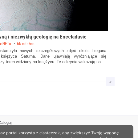
wną i niezwykłą geologię na Enceladusie
roNETu
6k odsłon
tarczyła nowych szczegółowych zdjęć okolic bieguna
 księżyca Saturna. Dane ujawniają wyróżniające się
szy teren widziany na księżycu. Te odkrycia wskazują na …
Zaloguj
sz portal korzysta z ciasteczek, aby zwiększyć Twoją wygodę