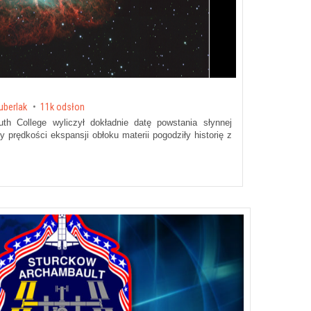
uberlak
11k odsłon
h College wyliczył dokładnie datę powstania słynnej
y prędkości ekspansji obłoku materii pogodziły historię z