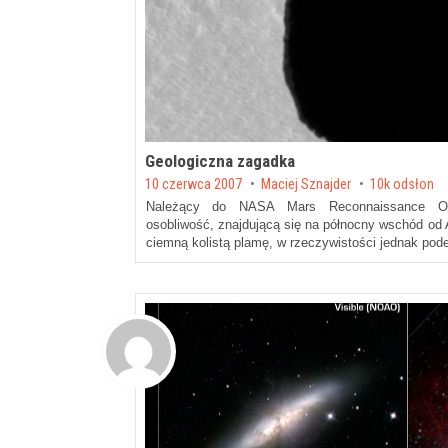
Geologiczna zagadka
Posted on
10 czerwca 2007
by
Maciej Sznajder
10k odsłon
Należący do NASA Mars Reconnaissance Orb
osobliwość, znajdującą się na północny wschód od 
ciemną kolistą plamę, w rzeczywistości jednak pode