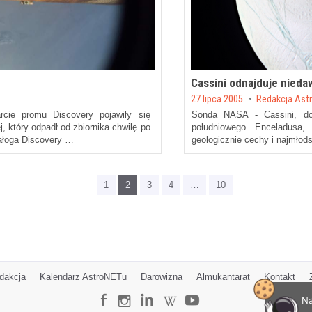
Cassini odnajduje nieda
Posted on
27 lipca 2005
by
Redakcja Ast
rcie promu Discovery pojawiły się
Sonda NASA - Cassini, dos
, który odpadł od zbiornika chwilę po
południowego Enceladusa,
załoga Discovery …
geologicznie cechy i najmłod
1
2
3
4
…
10
dakcja
Kalendarz AstroNETu
Darowizna
Almukantarat
Kontakt
Na