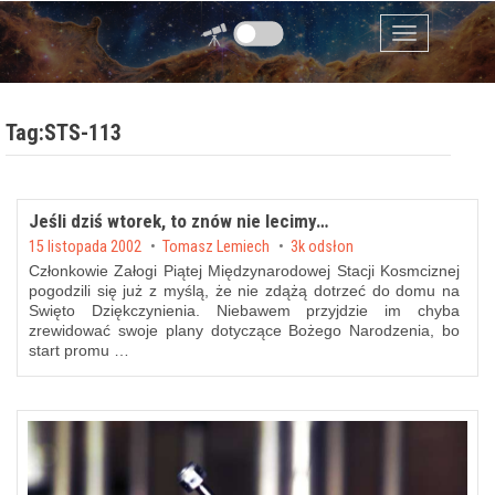
Przejdź do zawartości
Menu
Tag:STS-113
Jeśli dziś wtorek, to znów nie lecimy…
Posted on
15 listopada 2002
by
Tomasz Lemiech
3k odsłon
Członkowie Załogi Piątej Międzynarodowej Stacji Kosmciznej
pogodzili się już z myślą, że nie zdążą dotrzeć do domu na
Swięto Dziękczynienia. Niebawem przyjdzie im chyba
zrewidować swoje plany dotyczące Bożego Narodzenia, bo
start promu …