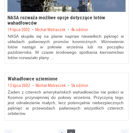
NASA rozważa możliwe opcje dotyczące lotów
wahadłowców
Posted on
19 lipca 2002
by
Michał Matraszek
4k odsłon
NASA skupiła się na planie napraw niewielkich pęknięć w
układach paliwowych promów kosmicznych. Wznowienie
lotów nastąpi w połowie września lub na początku
października. W czasie środowego spotkania kierownictwo
lotów rozważało plany …
Wahadłowce uziemione
Posted on
13 lipca 2002
by
Michał Matraszek
5k odsłon
Żaden z czterech amerykańskich wahadłowców nie poleci w
Kosmos przynajmniej do połowy września. Przyczyną tego
jest odnalezienie małych, lecz potencjalnie niebezpiecznych
pęknięć w przewodach paliwowych wszystkich czterech
orbiterów.