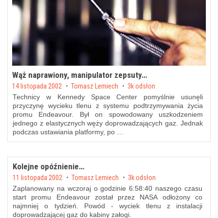
Wąż naprawiony, manipulator zepsuty…
Posted on
14 listopada 2002
by
Tomasz Lemiech
3k odsłon
Technicy w Kennedy Space Center pomyślnie usunęli
przyczynę wycieku tlenu z systemu podtrzymywania życia
promu Endeavour. Był on spowodowany uszkodzeniem
jednego z elastycznych węży doprowadzających gaz. Jednak
podczas ustawiania platformy, po …
Kolejne opóźnienie…
Posted on
11 listopada 2002
by
Tomasz Lemiech
3k odsłon
Zaplanowany na wczoraj o godzinie 6:58:40 naszego czasu
start promu Endeavour został przez NASA odłożony co
najmniej o tydzień. Powód - wyciek tlenu z instalacji
doprowadzającej gaz do kabiny załogi.