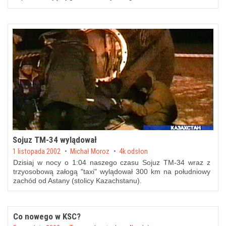
Sojuz TM-34 wylądował
Posted on
1 listopada 2002
by
Michał Moroz
4k odsłon
Dzisiaj w nocy o 1:04 naszego czasu Sojuz TM-34 wraz z
trzyosobową załogą "taxi" wylądował 300 km na południowy
zachód od Astany (stolicy Kazachstanu).
Co nowego w KSC?