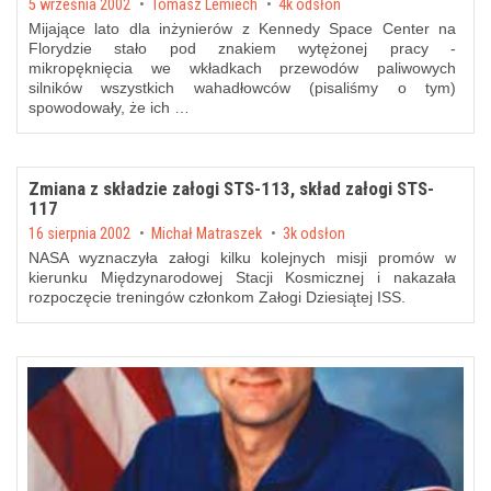
Posted on
5 września 2002
by
Tomasz Lemiech
4k odsłon
Mijające lato dla inżynierów z Kennedy Space Center na
Florydzie stało pod znakiem wytężonej pracy -
mikropęknięcia we wkładkach przewodów paliwowych
silników wszystkich wahadłowców (
pisaliśmy o tym
)
spowodowały, że ich …
Zmiana z składzie załogi STS-113, skład załogi STS-
117
Posted on
16 sierpnia 2002
by
Michał Matraszek
3k odsłon
NASA wyznaczyła załogi kilku kolejnych misji promów w
kierunku Międzynarodowej Stacji Kosmicznej i nakazała
rozpoczęcie treningów członkom Załogi Dziesiątej ISS.