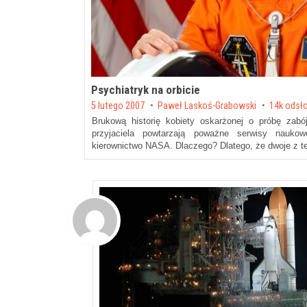
Psychiatryk na orbicie
Posted on
5 lutego 2007
by
Paweł Laskoś-Grabowski
14k odsł
Brukową historię kobiety oskarżonej o próbę zab
przyjaciela powtarzają poważne serwisy nauko
kierownictwo NASA. Dlaczego? Dlatego, że dwoje z teg