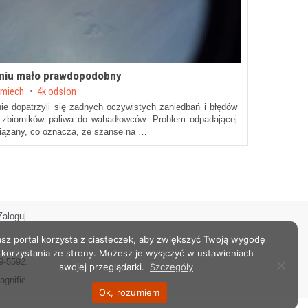
eśniu mało prawdopodobny
emiech
4k odsłon
ie dopatrzyli się żadnych oczywistych zaniedbań i błędów
 zbiorników paliwa do wahadłowców. Problem odpadającej
wiązany, co oznacza, że szanse na …
Zaloguj
sz portal korzysta z ciasteczek, aby zwiększyć Twoją wygodę
korzystania ze strony. Możesz je wyłączyć w ustawieniach
9-5592.
swojej przeglądarki.
Szczegóły
agnific
Ok, rozumiem