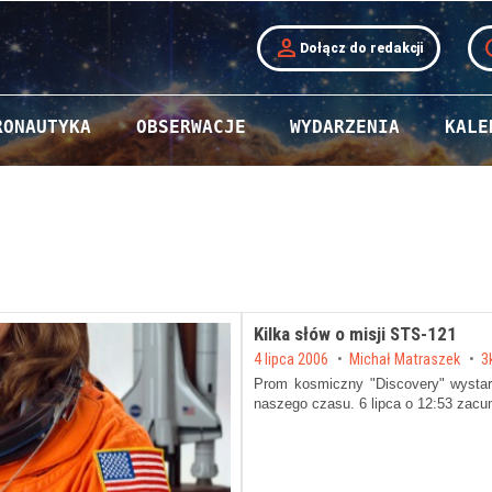
person
t
Dołącz do redakcji
RONAUTYKA
OBSERWACJE
WYDARZENIA
KALE
Kilka słów o misji STS-121
Posted on
4 lipca 2006
by
Michał Matraszek
3
Prom kosmiczny "Discovery" wystar
naszego czasu. 6 lipca o 12:53 zac