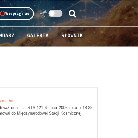
oll
Wesprzyj nas
Szukaj:
Szukaj
NDARZ
GALERIA
SŁOWNIK
k odsłon
tował do misji STS-121 4 lipca 2006 roku o 18:38
umował do Międzynarodowej Stacji Kosmicznej.