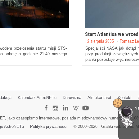
Start Atlantisa we wrz
Posted on
12 sierpnia 2005
by
Tomasz L
wodem przełożenia startu misji STS-
Specjaliści NASA jak dotąd n
na sobotę o godzinie 21:49 naszego
przy produkcji zewnętrznych
pianki pozostaje więc nieroz
dakcja
Kalendarz AstroNETu
Darowizna
Almukantarat
Kontakt
Na
ET, jako czasopismo internetowe, posiada międzynarodowy numer ISSN 168
go AstroNETu
Polityka prywatności
© 2000–
2026
Grafiki wektorowe:
M