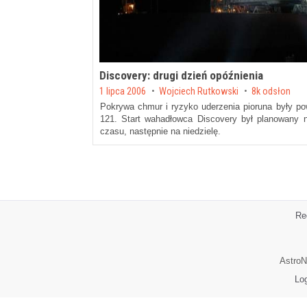
Discovery: drugi dzień opóźnienia
Posted on
1 lipca 2006
by
Wojciech Rutkowski
8k odsłon
Pokrywa chmur i ryzyko uderzenia pioruna były po
121. Start wahadłowca Discovery był planowany 
czasu, następnie na niedzielę.
Re
AstroN
Lo