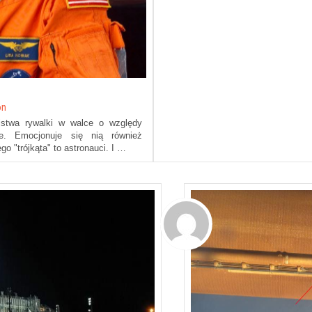
on
ójstwa rywalki w walce o względy
we. Emocjonuje się nią również
o "trójkąta" to astronauci. I …