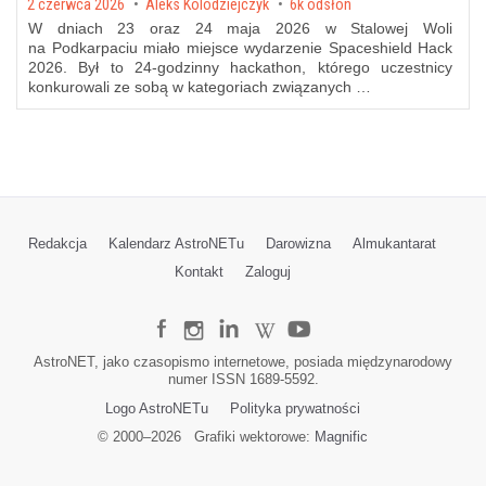
Posted on
2 czerwca 2026
by
Aleks Kolodziejczyk
6k odsłon
W dniach 23 oraz 24 maja 2026 w Stalowej Woli
na Podkarpaciu miało miejsce wydarzenie Spaceshield Hack
2026. Był to 24-godzinny hackathon, którego uczestnicy
konkurowali ze sobą w kategoriach związanych …
Redakcja
Kalendarz AstroNETu
Darowizna
Almukantarat
Kontakt
Zaloguj
AstroNET, jako czasopismo internetowe, posiada międzynarodowy
numer ISSN 1689-5592.
Logo AstroNETu
Polityka prywatności
© 2000–
2026
Grafiki wektorowe:
Magnific