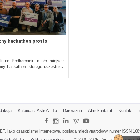
zny hackathon prosto
i na Podkarpaciu miało miejsce
nny hackathon, którego uczestnicy
dakcja
Kalendarz AstroNETu
Darowizna
Almukantarat
Kontakt
ET, jako czasopismo internetowe, posiada międzynarodowy numer ISSN 168
go AstroNETu
Polityka prywatności
© 2000–
2026
Grafiki wektorowe:
M