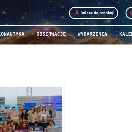
person
t
Dołącz do redakcji
RONAUTYKA
OBSERWACJE
WYDARZENIA
KALE