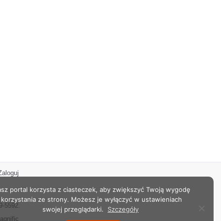
Zaloguj
sz portal korzysta z ciasteczek, aby zwiększyć Twoją wygodę
korzystania ze strony. Możesz je wyłączyć w ustawieniach
9-5592.
swojej przeglądarki.
Szczegóły
agnific