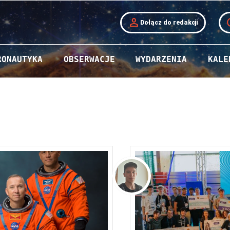
person
t
Dołącz do redakcji
RONAUTYKA
OBSERWACJE
WYDARZENIA
KALE