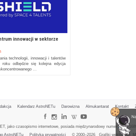
ntrum innowacji w sektorze
n
ia technologii, innowacji i talentów
 roku odbędzie się kolejna edycja
 skoncentrowanego …
dakcja
Kalendarz AstroNETu
Darowizna
Almukantarat
Kontakt
Na
ET, jako czasopismo internetowe, posiada międzynarodowy numer ISSN 168
go AstroNETu
Polityka prywatności
© 2000–
2026
Grafiki wektorowe:
M