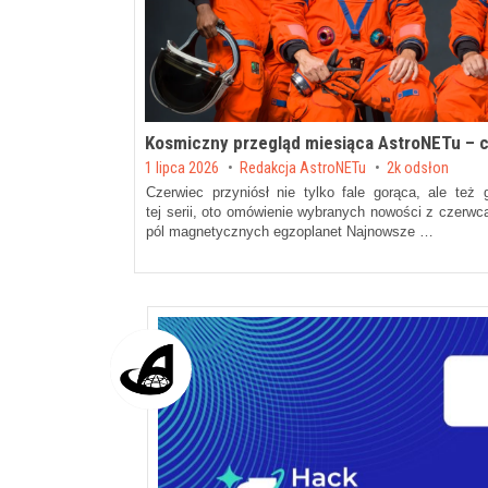
Kosmiczny przegląd miesiąca AstroNETu – 
Posted on
1 lipca 2026
by
Redakcja AstroNETu
2k odsłon
Czerwiec przyniósł nie tylko fale gorąca, ale też
tej serii, oto omówienie wybranych nowości z czerwca
pól magnetycznych egzoplanet Najnowsze …