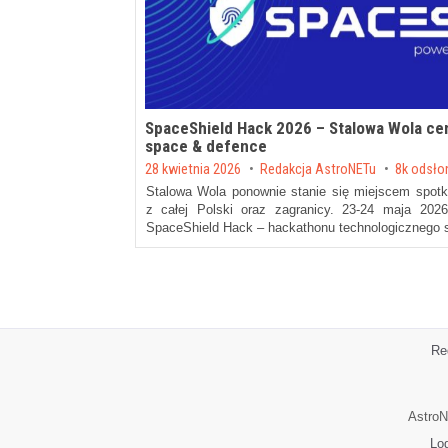
SpaceShield Hack 2026 – Stalowa Wola ce
space & defence
Posted on
28 kwietnia 2026
by
Redakcja AstroNETu
8k odsło
Stalowa Wola ponownie stanie się miejscem spotkan
z całej Polski oraz zagranicy. 23-24 maja 2026
SpaceShield Hack – hackathonu technologicznego
Re
AstroN
Lo