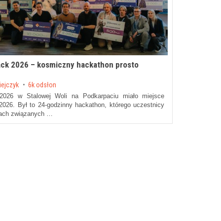
ack 2026 – kosmiczny hackathon prosto
iejczyk
6k odsłon
026 w Stalowej Woli na Podkarpaciu miało miejsce
026. Był to 24-godzinny hackathon, którego uczestnicy
iach związanych …