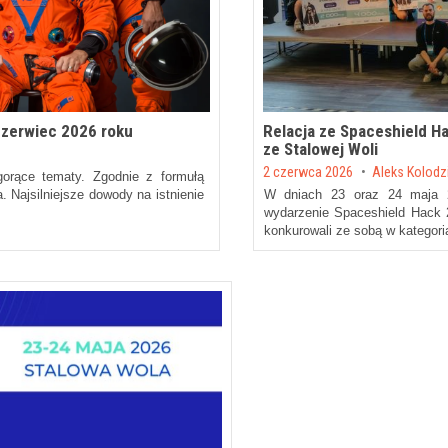
czerwiec 2026 roku
Relacja ze Spaceshield H
ze Stalowej Woli
Posted on
2 czerwca 2026
by
Aleks Kolodz
 gorące tematy. Zgodnie z formułą
. Najsilniejsze dowody na istnienie
W dniach 23 oraz 24 maja 2
wydarzenie Spaceshield Hack 2
konkurowali ze sobą w kategor