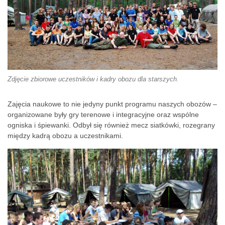
Zdjęcie zbiorowe uczestników i kadry obozu dla starszych.
Zajęcia naukowe to nie jedyny punkt programu naszych obozów –
organizowane były gry terenowe i integracyjne oraz wspólne
ogniska i śpiewanki. Odbył się również mecz siatkówki, rozegrany
między kadrą obozu a uczestnikami.