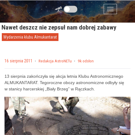
Przejdź do zawartości
Menu
Nawet deszcz nie zepsuł nam dobrej zabawy
Wydarzenia klubu Almukantarat
Posted on
16 sierpnia 2011
by
Redakcja AstroNETu
9k odsłon
13 sierpnia zakończyła się akcja letnia Klubu Astronomicznego
ALMUKANTARAT. Tegoroczne obozy astronomiczne odbyły się
w stanicy harcerskiej „Biały Brzeg” w Rączkach.