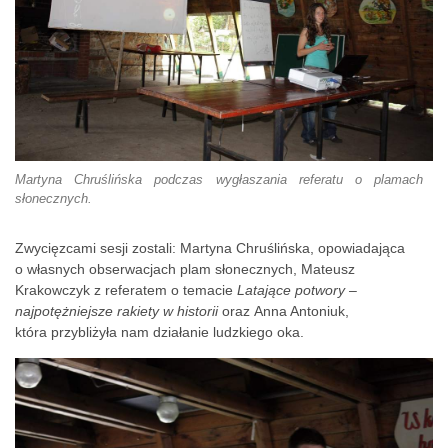
Martyna Chruślińska podczas wygłaszania referatu o plamach
słonecznych.
Zwycięzcami sesji zostali: Martyna Chruślińska, opowiadająca
o własnych obserwacjach plam słonecznych, Mateusz
Krakowczyk z referatem o temacie
Latające potwory –
najpotężniejsze rakiety w historii
oraz Anna Antoniuk,
która przybliżyła nam działanie ludzkiego oka.