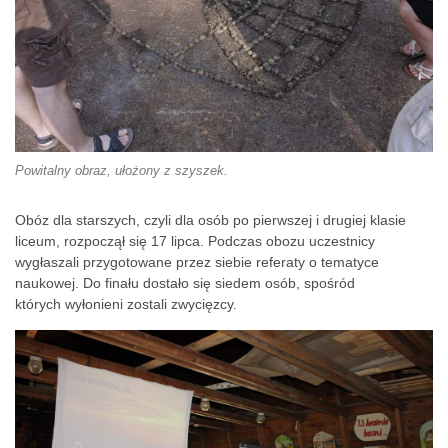
Powitalny obraz, ułożony z szyszek.
Obóz dla starszych, czyli dla osób po pierwszej i drugiej klasie
liceum, rozpoczął się 17 lipca. Podczas obozu uczestnicy
wygłaszali przygotowane przez siebie referaty o tematyce
naukowej. Do finału dostało się siedem osób, spośród
których wyłonieni zostali zwycięzcy.