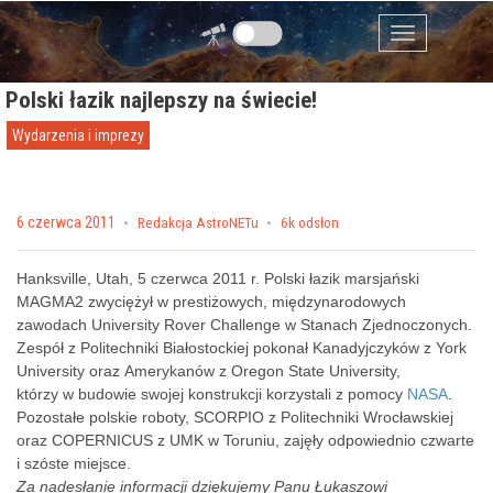
Przejdź do zawartości
Menu
Polski łazik najlepszy na świecie!
Wydarzenia i imprezy
Posted on
6 czerwca 2011
by
Redakcja AstroNETu
6k odsłon
Hanksville, Utah, 5 czerwca 2011 r. Polski łazik marsjański
MAGMA2 zwyciężył w prestiżowych, międzynarodowych
zawodach University Rover Challenge w Stanach Zjednoczonych.
Zespół z Politechniki Białostockiej pokonał Kanadyjczyków z York
University oraz Amerykanów z Oregon State University,
którzy w budowie swojej konstrukcji korzystali z pomocy
NASA
.
Pozostałe polskie roboty, SCORPIO z Politechniki Wrocławskiej
oraz COPERNICUS z UMK w Toruniu, zajęły odpowiednio czwarte
i szóste miejsce.
Za nadesłanie informacji dziękujemy Panu Łukaszowi