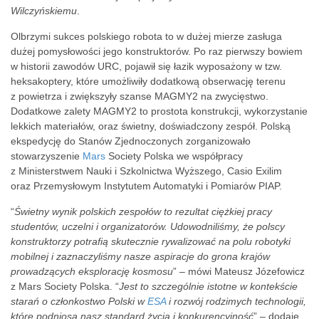
Wilczyńskiemu
.
Olbrzymi sukces polskiego robota to w dużej mierze zasługa
dużej pomysłowości jego konstruktorów. Po raz pierwszy bowiem
w historii zawodów URC, pojawił się łazik wyposażony w tzw.
heksakoptery, które umożliwiły dodatkową obserwację terenu
z powietrza i zwiększyły szanse MAGMY2 na zwycięstwo.
Dodatkowe zalety MAGMY2 to prostota konstrukcji, wykorzystanie
lekkich materiałów, oraz świetny, doświadczony zespół. Polską
ekspedycję do Stanów Zjednoczonych zorganizowało
stowarzyszenie
Mars
Society Polska we współpracy
z Ministerstwem Nauki i Szkolnictwa Wyższego, Casio Exilim
oraz Przemysłowym Instytutem Automatyki i Pomiarów PIAP.
“
Świetny wynik polskich zespołów to rezultat ciężkiej pracy
studentów, uczelni i organizatorów. Udowodniliśmy, że polscy
konstruktorzy potrafią skutecznie rywalizować na polu robotyki
mobilnej i zaznaczyliśmy nasze aspiracje do grona krajów
prowadzących eksplorację kosmosu
” – mówi Mateusz Józefowicz
z Mars Society Polska. “
Jest to szczególnie istotne w kontekście
starań o członkostwo Polski w
ESA
i rozwój rodzimych technologii,
które podniosą nasz standard życia i konkurencyjność
” – dodaje