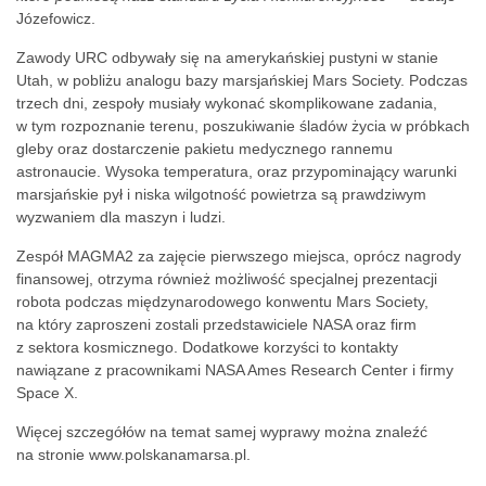
Józefowicz.
Zawody URC odbywały się na amerykańskiej pustyni w stanie
Utah, w pobliżu analogu bazy marsjańskiej Mars Society. Podczas
trzech dni, zespoły musiały wykonać skomplikowane zadania,
w tym rozpoznanie terenu, poszukiwanie śladów życia w próbkach
gleby oraz dostarczenie pakietu medycznego rannemu
astronaucie. Wysoka temperatura, oraz przypominający warunki
marsjańskie pył i niska wilgotność powietrza są prawdziwym
wyzwaniem dla maszyn i ludzi.
Zespół MAGMA2 za zajęcie pierwszego miejsca, oprócz nagrody
finansowej, otrzyma również możliwość specjalnej prezentacji
robota podczas międzynarodowego konwentu Mars Society,
na który zaproszeni zostali przedstawiciele NASA oraz firm
z sektora kosmicznego. Dodatkowe korzyści to kontakty
nawiązane z pracownikami NASA Ames Research Center i firmy
Space X.
Więcej szczegółów na temat samej wyprawy można znaleźć
na stronie
www.polskanamarsa.pl.