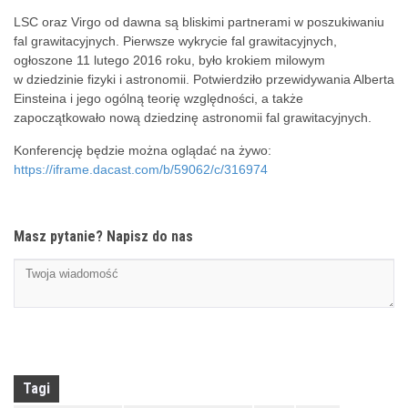
LSC oraz Virgo od dawna są bliskimi partnerami w poszukiwaniu
fal grawitacyjnych. Pierwsze wykrycie fal grawitacyjnych,
ogłoszone 11 lutego 2016 roku, było krokiem milowym
w dziedzinie fizyki i astronomii. Potwierdziło przewidywania Alberta
Einsteina i jego ogólną teorię względności, a także
zapoczątkowało nową dziedzinę astronomii fal grawitacyjnych.
Konferencję będzie można oglądać na żywo:
https://iframe.dacast.com/b/59062/c/316974
Masz pytanie? Napisz do nas
Tagi