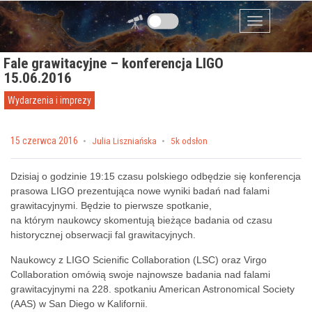
Przejdź do zawartości
Menu
Fale grawitacyjne – konferencja LIGO
15.06.2016
Wydarzenia i imprezy
Posted on
15 czerwca 2016
by
Julia Liszniańska
5k odsłon
Dzisiaj o godzinie 19:15 czasu polskiego odbędzie się konferencja
prasowa LIGO prezentująca nowe wyniki badań nad falami
grawitacyjnymi. Będzie to pierwsze spotkanie,
na którym naukowcy skomentują bieżące badania od czasu
historycznej obserwacji fal grawitacyjnych.
Naukowcy z LIGO Scienific Collaboration (LSC) oraz Virgo
Collaboration omówią swoje najnowsze badania nad falami
grawitacyjnymi na 228. spotkaniu American Astronomical Society
(AAS) w San Diego w Kalifornii.