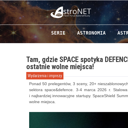
Przejdź do zawartości
SERIE
ASTRONOMIA
AST
Tam, gdzie SPACE spotyka DEFENC
ostatnie wolne miejsca!
Wydarzenia i imprezy
Ponad 50 prelegentów, 3 sceny, 20+ nieszablonowych 
sektora space&defence. 3-4 marca 2026 r. Stalowa
i najbardziej innowacyjne startupy. SpaceShield Summi
wolne miejsca.