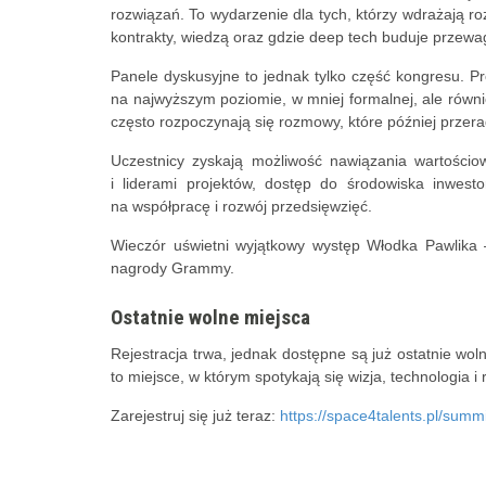
rozwiązań. To wydarzenie dla tych, którzy wdrażają r
kontrakty, wiedzą oraz gdzie deep tech buduje przewa
Panele dyskusyjne to jednak tylko część kongresu. P
na najwyższym poziomie, w mniej formalnej, ale równi
często rozpoczynają się rozmowy, które później przera
Uczestnicy zyskają możliwość nawiązania wartościo
i liderami projektów, dostęp do środowiska inwest
na współpracę i rozwój przedsięwzięć.
Wieczór uświetni wyjątkowy występ Włodka Pawlika –
nagrody Grammy.
Ostatnie wolne miejsca
Rejestracja trwa, jednak dostępne są już ostatnie wol
to miejsce, w którym spotykają się wizja, technologia i 
Zarejestruj się już teraz:
https://space4talents.pl/summi