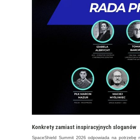
Konkrety zamiast inspiracyjnych sloganów
SpaceShield Summit 2026 odpowiada na potrzebę rynk