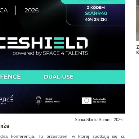
Z
K
SpaceShield Summit 2026
anża
na konferencja. To przestrzeń, w której spotkają się ci,