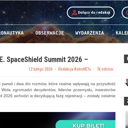
person
t
Dołącz do redakcji
RONAUTYKA
OBSERWACJE
WYDARZENIA
KALE
E. SpaceShield Summit 2026 –
Posted on
12 lutego 2026
by
Redakcja AstroNETu
7k odsłon
paneli i dwa dni rozmów, które realnie wpływają na przyszłość
 Wola zgromadzi decydentów, liderów przemysłu, inwestorów
t 2026 wchodzi w decydującą fazę rejestracji – zostały ostatnie