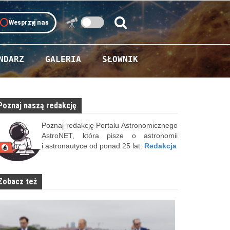
oll
Wesprzyj nas
Szukaj:
Szukaj
NDARZ
GALERIA
SŁOWNIK
Poznaj naszą redakcję
Poznaj redakcję Portalu Astronomicznego
AstroNET, która pisze o astronomii
i astronautyce od ponad 25 lat.
Redakcja
Zobacz też