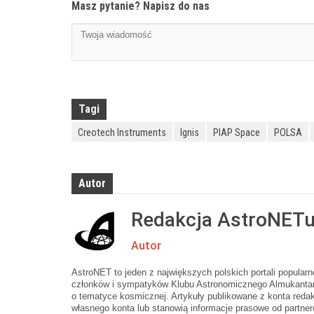
Masz pytanie? Napisz do nas
Tagi
Creotech Instruments
Ignis
PIAP Space
POLSA
Autor
Redakcja AstroNET
Autor
AstroNET to jeden z największych polskich portali popula
członków i sympatyków Klubu Astronomicznego Almukantara
o tematyce kosmicznej. Artykuły publikowane z konta redak
własnego konta lub stanowią informacje prasowe od partner