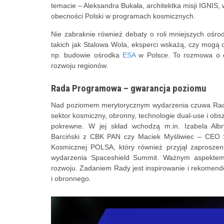
temacie – Aleksandra Bukała, architektka misji IGNIS
obecności Polski w programach kosmicznych.
Nie zabraknie również debaty o roli mniejszych ośr
takich jak Stalowa Wola, eksperci wskażą, czy mogą o
np. budowie ośrodka
ESA
w Polsce. To rozmowa o od
rozwoju regionów.
Rada Programowa – gwarancja poziomu
Nad poziomem merytorycznym wydarzenia czuwa Rada
sektor kosmiczny, obronny, technologie dual-use i obs
pokrewne. W jej skład wchodzą m.in. Izabela Alb
Barciński z CBK PAN czy Maciek Myśliwiec – CEO S
Kosmicznej POLSA, który również przyjął zaproszeni
wydarzenia Spaceshield Summit. Ważnym aspektem j
rozwoju. Zadaniem Rady jest inspirowanie i rekomen
i obronnego.