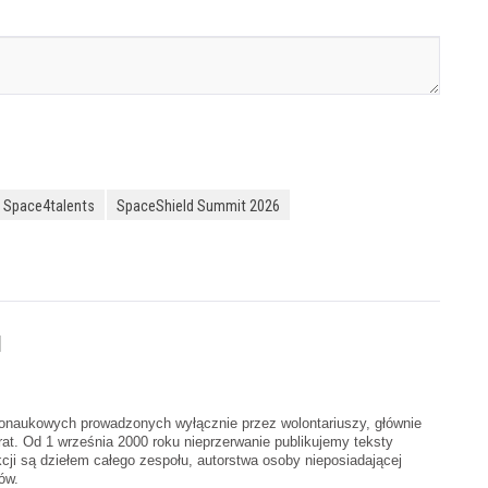
Space4talents
SpaceShield Summit 2026
u
rnonaukowych prowadzonych wyłącznie przez wolontariuszy, głównie
t. Od 1 września 2000 roku nieprzerwanie publikujemy teksty
cji są dziełem całego zespołu, autorstwa osoby nieposiadającej
ów.