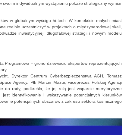
, w swoim indywidualnym wystąpieniu pokaże strategiczny wymiar
odków w globalnym wyścigu hi-tech. W kontekście małych miast
ne realnie uczestniczyć w projektach o międzynarodowej skali,
wadze inwestycyjnej, długofalowej strategii i nowym modelu
 Programowa – grono dziewięciu ekspertów reprezentujących
zary
rycht, Dyrektor Centrum Cyberbezpieczeństwa AGH, Tomasz
pace Agency. Płk Marcin Mazur, wiceprezes Polskiej Agencji
e do rady, podkreśla, że jej rolą jest wsparcie merytoryczne
est identyfikowanie i wskazywanie potencjalnych kierunków
dowanie potencjalnych obszarów z zakresu sektora kosmicznego