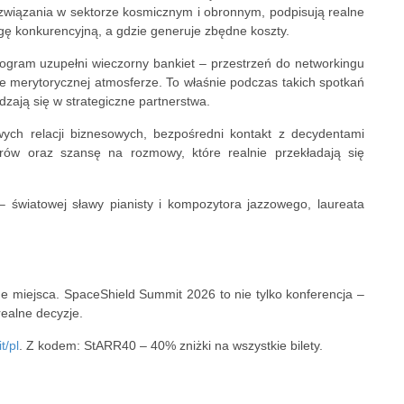
ozwiązania w sektorze kosmicznym i obronnym, podpisują realne
gę konkurencyjną, a gdzie generuje zbędne koszty.
rogram uzupełni wieczorny bankiet – przestrzeń do networkingu
e merytorycznej atmosferze. To właśnie podczas takich spotkań
dzają się w strategiczne partnerstwa.
wych relacji biznesowych, bezpośredni kontakt z decydentami
orów oraz szansę na rozmowy, które realnie przekładają się
 światowej sławy pianisty i kompozytora jazzowego, laureata
ne miejsca. SpaceShield Summit 2026 to nie tylko konferencja –
realne decyzje.
t/pl
. Z kodem: StARR40 – 40% zniżki na wszystkie bilety.