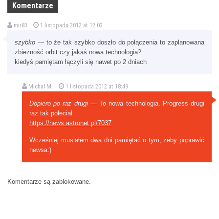
Komentarze
mir83
1 listopada 2012 at 12:03
szybko
— to że tak szybko doszło do połączenia to zaplanowana
zbieżność orbit czy jakaś nowa technologia?
kiedyś pamiętam łączyli się nawet po 2 dniach
Michał M.
1 listopada 2012 at 18:49
Dopiero po raz drugi
— To nowa technologia. Progress drugi
raz tak poleciał.
https://news.astronet.pl/7037
Wcześniej musiałem dwa dni pamiętać o tym, żeby poprawić
newsa:)
Komentarze są zablokowane.