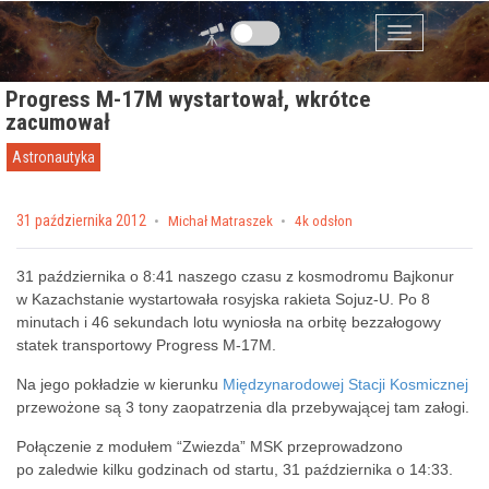
Przejdź do zawartości
Menu
Progress M-17M wystartował, wkrótce
zacumował
Astronautyka
Posted on
31 października 2012
by
Michał Matraszek
4k odsłon
31 października o 8:41 naszego czasu z kosmodromu Bajkonur
w Kazachstanie wystartowała rosyjska rakieta Sojuz-U. Po 8
minutach i 46 sekundach lotu wyniosła na orbitę bezzałogowy
statek transportowy Progress M-17M.
Na jego pokładzie w kierunku
Międzynarodowej Stacji Kosmicznej
przewożone są 3 tony zaopatrzenia dla przebywającej tam załogi.
Połączenie z modułem “Zwiezda” MSK przeprowadzono
po zaledwie kilku godzinach od startu, 31 października o 14:33.