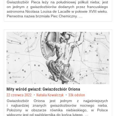
Gwiazdozbiór Pieca leży na południowej półkuli nieba; jest
on jednym z gwiazdozbiorów dodanych przez francuskiego
astronoma Nicolasa Louisa de Lacaille w połowie XVIII wieku.
Pierwotna nazwa brzmiała Piec Chemiczny. …
Mity wśród gwiazd: Gwiazdozbiór Oriona
Posted on
22 czerwca 2022
by
Natalia Kowalczyk
33k odsłon
Gwiazdozbiór Oriona jest jednym z najjaśniejszych
i najbardziej znanych gwiazdozbiorów nocnego nieba.
Położony w obszarze równika niebieskiego, w Polsce
widoczny jest od października do końca lutego, …