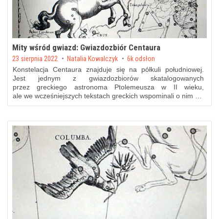
Mity wśród gwiazd: Gwiazdozbiór Centaura
Posted on
23 sierpnia 2022
by
Natalia Kowalczyk
6k odsłon
Konstelacja Centaura znajduje się na półkuli południowej.
Jest jednym z gwiazdozbiorów skatalogowanych
przez greckiego astronoma Ptolemeusza w II wieku,
ale we wcześniejszych tekstach greckich wspominali o nim …