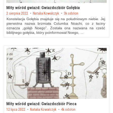
Mity wśród gwiazd: Gwiazdozbiór Gołębia
Posted on
2 sierpnia 2022
by
Natalia Kowalczyk
3k odsłon
Konstelacja Gołębia znajduje się na południowym niebie. Jej
pierwotna nazwa brzmiała Columba Noachi, co z łaciny
oznacza „gołąb Noego”. Została ona nazwana na cześć
biblijnego gołębia, który poinformował Noego, …
Mity wśród gwiazd: Gwiazdozbiór Pieca
Posted on
12 lipca 2022
by
Natalia Kowalczyk
4k odsłon