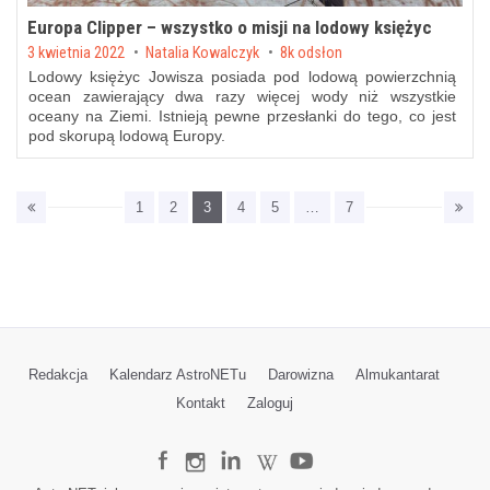
Europa Clipper – wszystko o misji na lodowy księżyc
Posted on
3 kwietnia 2022
by
Natalia Kowalczyk
8k odsłon
Lodowy księżyc Jowisza posiada pod lodową powierzchnią
ocean zawierający dwa razy więcej wody niż wszystkie
oceany na Ziemi. Istnieją pewne przesłanki do tego, co jest
pod skorupą lodową Europy.
1
2
3
4
5
…
7
Redakcja
Kalendarz AstroNETu
Darowizna
Almukantarat
Kontakt
Zaloguj