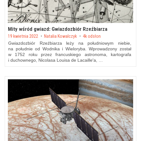
Mity wśród gwiazd: Gwiazdozbiór Rzeźbiarza
Posted on
19 kwietnia 2022
by
Natalia Kowalczyk
4k odsłon
Gwiazdozbiór Rzeźbiarza leży na południowym niebie,
na południe od Wodnika i Wieloryba. Wprowadzony został
w 1752 roku przez francuskiego astronoma, kartografa
i duchownego, Nicolasa Louisa de Lacaille′a, …