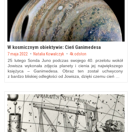
W kosmicznym obiektywie: Cień Ganimedesa
Posted on
7 maja 2022
by
Natalia Kowalczyk
4k odsłon
25 lutego Sonda Juno podczas swojego 40. przelotu wokół
Jowisza wykonała zdjęcia planety i cienia jej największego
księżyca – Ganimedesa. Obraz ten został uchwycony
z bardzo bliskiej odległości od Jowisza, dzięki czemu cień …