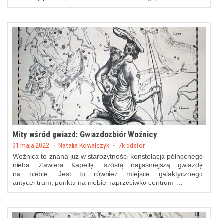
Mity wśród gwiazd: Gwiazdozbiór Woźnicy
Posted on
31 maja 2022
by
Natalia Kowalczyk
7k odsłon
Woźnica to znana już w starożytności konstelacja północnego
nieba. Zawiera Kapellę, szóstą najjaśniejszą gwiazdę
na niebie. Jest to również miejsce galaktycznego
antycentrum, punktu na niebie naprzeciwko centrum …