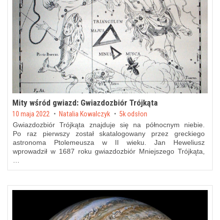
Mity wśród gwiazd: Gwiazdozbiór Trójkąta
Posted on
10 maja 2022
by
Natalia Kowalczyk
5k odsłon
Gwiazdozbiór Trójkąta znajduje się na północnym niebie.
Po raz pierwszy został skatalogowany przez greckiego
astronoma Ptolemeusza w II wieku. Jan Heweliusz
wprowadził w 1687 roku gwiazdozbiór Mniejszego Trójkąta,
…