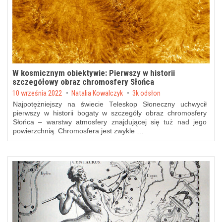
W kosmicznym obiektywie: Pierwszy w historii
szczegółowy obraz chromosfery Słońca
Posted on
10 września 2022
by
Natalia Kowalczyk
3k odsłon
Najpotężniejszy na świecie Teleskop Słoneczny uchwycił
pierwszy w historii bogaty w szczegóły obraz chromosfery
Słońca – warstwy atmosfery znajdującej się tuż nad jego
powierzchnią. Chromosfera jest zwykle …