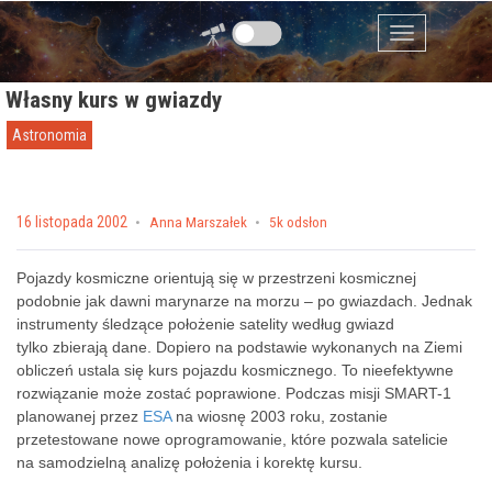
Przejdź do zawartości
Menu
Własny kurs w gwiazdy
Astronomia
Posted on
16 listopada 2002
by
Anna Marszałek
5k odsłon
Pojazdy kosmiczne orientują się w przestrzeni kosmicznej
podobnie jak dawni marynarze na morzu – po gwiazdach. Jednak
instrumenty śledzące położenie satelity według gwiazd
tylko zbierają dane. Dopiero na podstawie wykonanych na Ziemi
obliczeń ustala się kurs pojazdu kosmicznego. To nieefektywne
rozwiązanie może zostać poprawione. Podczas misji SMART-1
planowanej przez
ESA
na wiosnę 2003 roku, zostanie
przetestowane nowe oprogramowanie, które pozwala satelicie
na samodzielną analizę położenia i korektę kursu.