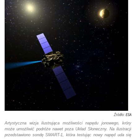
ESA
Artystyczna wizja ilustrująca możliwości napędu jonowego, króry
może umożliwić podróże nawet poza Układ Słoneczny. Na ilustracji
przedstawiono sondę SMART-1, która testując nowy napęd uda się