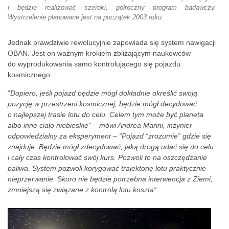
i będzie realizować szeroki, półroczny program badawczy.
Wystrzelenie planowane jest na początek 2003 roku.
Jednak prawdziwie rewolucyjnie zapowiada się system nawigacji
OBAN. Jest on ważnym krokiem zbliżającym naukowców
do wyprodukowania samo kontrolującego się pojazdu
kosmicznego.
“
Dopiero, jeśli pojazd będzie mógł dokładnie określić swoją
pozycję w przestrzeni kosmicznej, będzie mógł decydować
o najlepszej trasie lotu do celu. Celem tym może być planeta
albo inne ciało niebieskie
” – mówi Andrea Marini, inżynier
odpowiedzialny za eksperyment – “
Pojazd “
zrozumie
” gdzie się
znajduje. Będzie mógł zdecydować, jaką drogą udać się do celu
i cały czas kontrolować swój kurs. Pozwoli to na oszczędzanie
paliwa. System pozwoli korygować trajektorię lotu praktycznie
nieprzerwanie. Skoro nie będzie potrzebna interwencja z Ziemi,
zmniejszą się związane z kontrolą lotu koszta
“.