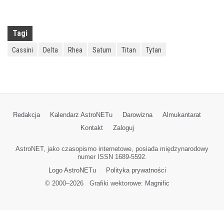
Tagi
Cassini
Delta
Rhea
Saturn
Titan
Tytan
Redakcja
Kalendarz AstroNETu
Darowizna
Almukantarat
Kontakt
Zaloguj
AstroNET, jako czasopismo internetowe, posiada międzynarodowy
numer ISSN 1689-5592.
Logo AstroNETu
Polityka prywatności
© 2000–
2026
Grafiki wektorowe:
Magnific