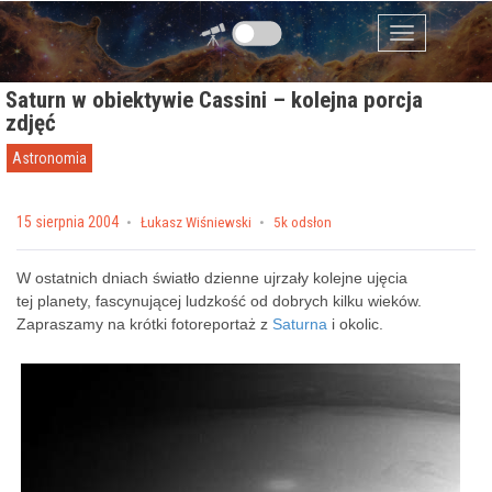
Przejdź do zawartości
Menu
Saturn w obiektywie Cassini – kolejna porcja
zdjęć
Astronomia
Posted on
15 sierpnia 2004
by
Łukasz Wiśniewski
5k odsłon
W ostatnich dniach światło dzienne ujrzały kolejne ujęcia
tej planety, fascynującej ludzkość od dobrych kilku wieków.
Zapraszamy na krótki fotoreportaż z
Saturna
i okolic.