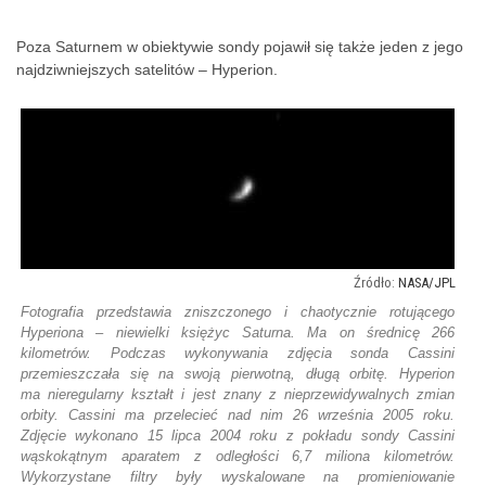
Poza Saturnem w obiektywie sondy pojawił się także jeden z jego
najdziwniejszych satelitów – Hyperion.
NASA/JPL
Fotografia przedstawia zniszczonego i chaotycznie rotującego
Hyperiona – niewielki księżyc Saturna. Ma on średnicę 266
kilometrów. Podczas wykonywania zdjęcia sonda Cassini
przemieszczała się na swoją pierwotną, długą orbitę. Hyperion
ma nieregularny kształt i jest znany z nieprzewidywalnych zmian
orbity. Cassini ma przelecieć nad nim 26 września 2005 roku.
Zdjęcie wykonano 15 lipca 2004 roku z pokładu sondy Cassini
wąskokątnym aparatem z odległości 6,7 miliona kilometrów.
Wykorzystane filtry były wyskalowane na promieniowanie