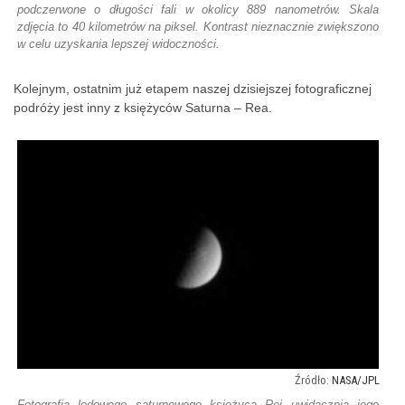
podczerwone o długości fali w okolicy 889 nanometrów. Skala
zdjęcia to 40 kilometrów na piksel. Kontrast nieznacznie zwiększono
w celu uzyskania lepszej widoczności.
Kolejnym, ostatnim już etapem naszej dzisiejszej fotograficznej
podróży jest inny z księżyców Saturna – Rea.
NASA/JPL
Fotografia lodowego saturnowego księżyca Rei uwidacznia jego