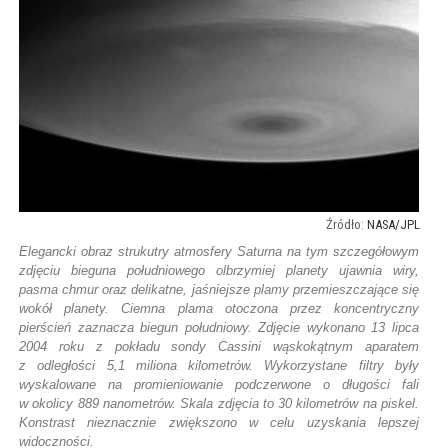
NASA/JPL
Elegancki obraz strukutry atmosfery Saturna na tym szczegółowym
zdjęciu bieguna południowego olbrzymiej planety ujawnia wiry,
pasma chmur oraz delikatne, jaśniejsze plamy przemieszczające się
wokół planety. Ciemna plama otoczona przez koncentryczny
pierścień zaznacza biegun południowy. Zdjęcie wykonano 13 lipca
2004 roku z pokładu sondy Cassini wąskokątnym aparatem
z odległości 5,1 miliona kilometrów. Wykorzystane filtry były
wyskalowane na promieniowanie podczerwone o długości fali
w okolicy 889 nanometrów. Skala zdjęcia to 30 kilometrów na piskel.
Konstrast nieznacznie zwiększono w celu uzyskania lepszej
widoczności.