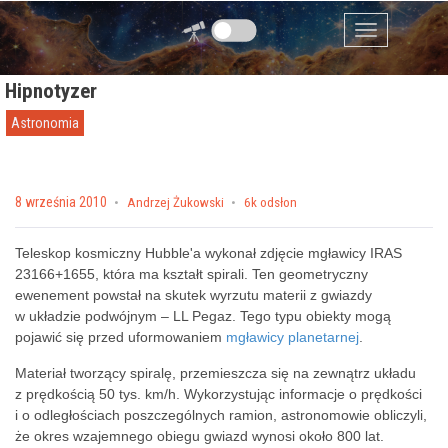
Przejdź do zawartości
Menu
Hipnotyzer
Astronomia
Posted on
8 września 2010
by
Andrzej Żukowski
6k odsłon
Teleskop kosmiczny Hubble'a wykonał zdjęcie mgławicy IRAS
23166+1655, która ma kształt spirali. Ten geometryczny
ewenement powstał na skutek wyrzutu materii z gwiazdy
w układzie podwójnym – LL Pegaz. Tego typu obiekty mogą
pojawić się przed uformowaniem
mgławicy planetarnej
.
Materiał tworzący spiralę, przemieszcza się na zewnątrz układu
z prędkością 50 tys. km/h. Wykorzystując informacje o prędkości
i o odległościach poszczególnych ramion, astronomowie obliczyli,
że okres wzajemnego obiegu gwiazd wynosi około 800 lat.