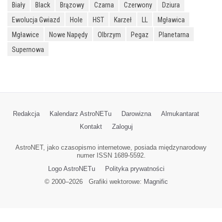
Biały
Black
Brązowy
Czarna
Czerwony
Dziura
Ewolucja Gwiazd
Hole
HST
Karzeł
LL
Mgławica
Mgławice
Nowe Napędy
Olbrzym
Pegaz
Planetarna
Supernowa
Redakcja
Kalendarz AstroNETu
Darowizna
Almukantarat
Kontakt
Zaloguj
AstroNET, jako czasopismo internetowe, posiada międzynarodowy
numer ISSN 1689-5592.
Logo AstroNETu
Polityka prywatności
© 2000–
2026
Grafiki wektorowe:
Magnific